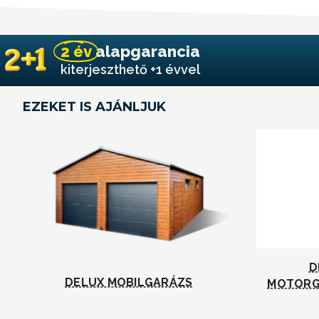
2 év
alapgarancia
kiterjeszthető +1 évvel
EZEKET IS AJÁNLJUK
D
DELUX MOBILGARÁZS
MOTORG