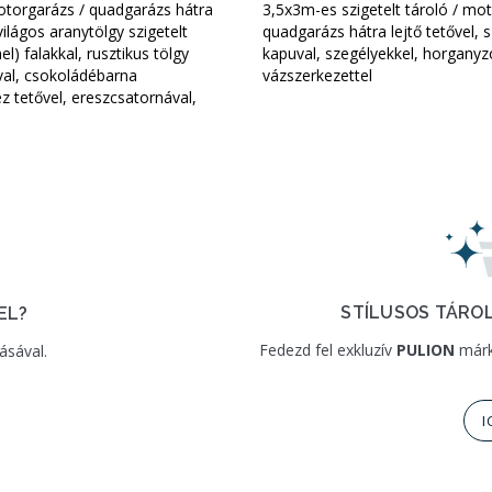
torgarázs / quadgarázs hátra
3,5x3m-es szigetelt tároló / mo
 világos aranytölgy szigetelt
quadgarázs hátra lejtő tetővel, 
l) falakkal, rusztikus tölgy
kapuval, szegélyekkel, horganyz
óval, csokoládébarna
vázszerkezettel
 tetővel, ereszcsatornával,
STÍLUSOS TÁROL
EL?
Fedezd fel exkluzív
PULION
márk
ásával.
I