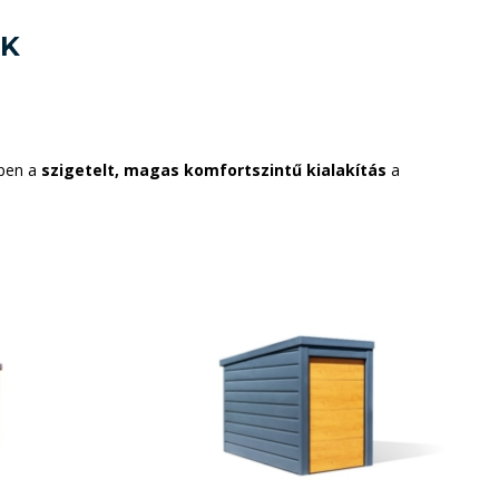
OK
pen a
szigetelt, magas komfortszintű kialakítás
a