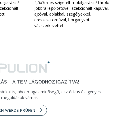
torgarázs /
4,5x7m-es szigetelt mobilgarázs / tároló
szekcionált
jobbra lejtő tetővel, szekcionált kapuval,
ott
ajtóval, ablakkal, szegélyekkel,
ereszcsatornával, horganyzott
vázszerkezettel
ÁS – A TE VILÁGODHOZ IGAZÍTVA!
ánkat is, ahol magas minőségű, esztétikus és igényes
megoldások várnak.
CH WERDE PRÜFEN