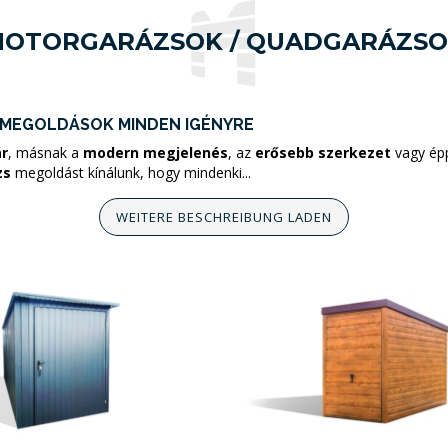
OTORGARÁZSOK / QUADGARÁZS
MEGOLDÁSOK MINDEN IGÉNYRE
r
, másnak a
modern megjelenés
, az
erősebb szerkezet
vagy ép
zs
megoldást kínálunk, hogy mindenki...
WEITERE BESCHREIBUNG LADEN