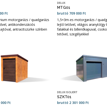
DELUX
MTG01
100
Ft
bruttó
709 000
Ft
ium motorgarázs / quadgarázs
1,5×3m-es motorgarázs / quadg
etővel, antikondenzációs
lejtő tetővel, világos aranytölgy
, ajtóval, antracitszürke színben
falakkal és billenőkapuval, csok
tetővel, szegélyekkel
DELUX ISOLIERT
SZKT01
7 000
Ft
bruttó
2 301 000
Ft