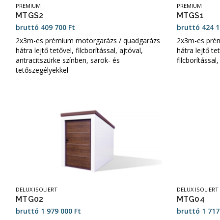
PREMIUM
PREMIUM
MTGS2
MTGS1
bruttó
409 700
Ft
bruttó
424 
2x3m-es prémium motorgarázs / quadgarázs
2x3m-es prém
hátra lejtő tetővel, filcborítással, ajtóval,
hátra lejtő t
antracitszürke színben, sarok- és
filcborítással
tetőszegélyekkel
DELUX ISOLIERT
DELUX ISOLIERT
MTG02
MTG04
bruttó
1 979 000
Ft
bruttó
1 71