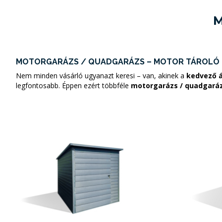
M
MOTORGARÁZS / QUADGARÁZS – MOTOR TÁROLÓ 
Nem minden vásárló ugyanazt keresi – van, akinek a
kedvező á
legfontosabb. Éppen ezért többféle
motorgarázs / quadgará