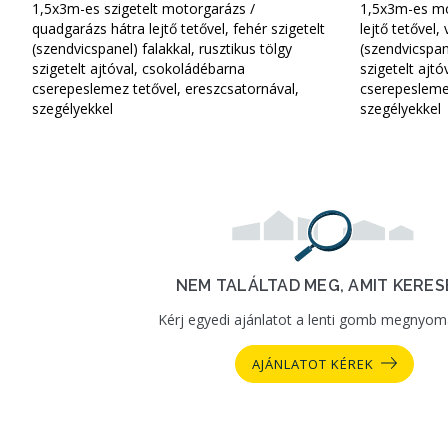
1,5x3m-es szigetelt motorgarázs /
1,5x3m-es mo
quadgarázs hátra lejtő tetővel, fehér szigetelt
lejtő tetővel,
(szendvicspanel) falakkal, rusztikus tölgy
(szendvicspane
szigetelt ajtóval, csokoládébarna
szigetelt ajt
cserepeslemez tetővel, ereszcsatornával,
cserepeslemez
szegélyekkel
szegélyekkel
NEM TALÁLTAD MEG, AMIT KERES
Kérj egyedi ajánlatot a lenti gomb megnyom
AJÁNLATOT KÉREK