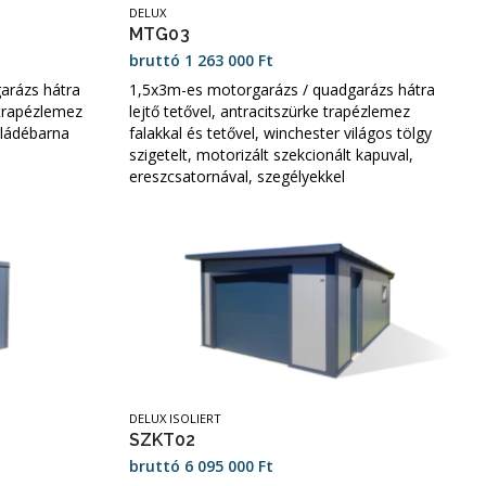
DELUX
MTG03
bruttó
1 263 000
Ft
arázs hátra
1,5x3m-es motorgarázs / quadgarázs hátra
 trapézlemez
lejtő tetővel, antracitszürke trapézlemez
oládébarna
falakkal és tetővel, winchester világos tölgy
szigetelt, motorizált szekcionált kapuval,
ereszcsatornával, szegélyekkel
DELUX ISOLIERT
SZKT02
bruttó
6 095 000
Ft