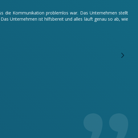
odass die Kommunikation problemlos war. Das Unternehmen stellt
s Unternehmen ist hilfsbereit und alles läuft genau so ab, wie
Wir 
arbe