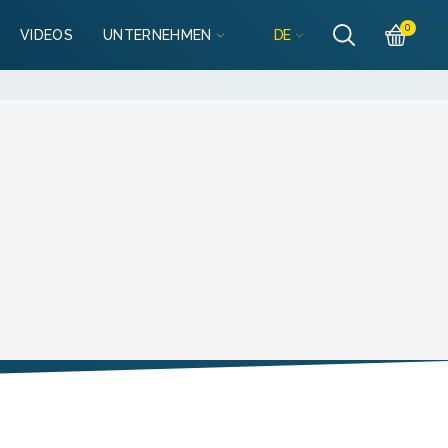
Részletek
0
DE
VIDEOS
UNTERNEHMEN
lo@mobilgarazsbolt.hu
Részletek
llo@mobilgarazsbolt.hu