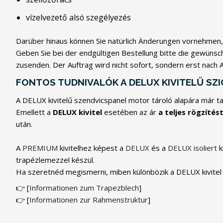
vízelvezető alsó szegélyezés
Darüber hinaus können Sie natürlich Änderungen vornehmen, 
Geben Sie bei der endgültigen Bestellung bitte die gewün
zusenden. Der Auftrag wird nicht sofort, sondern erst nach
FONTOS TUDNIVALÓK A DELUX KIVITELŰ S
A DELUX kivitelű szendvicspanel motor tároló alapára már tar
Emellett a
DELUX kivitel
esetében az ár
a teljes rögzítés
után.
A
PREMIUM
kivitelhez képest a
DELUX
és a
DELUX isoliert
k
trapézlemezzel készül.
Ha szeretnéd megismerni, miben különbözik a DELUX kivitel a 
👉 [
Informationen zum Trapezblech
]
👉 [
Informationen zur Rahmenstruktur
]