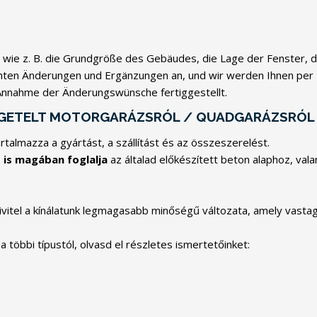
wie z. B. die Grundgröße des Gebäudes, die Lage der Fenster, d
schten Änderungen und Ergänzungen an, und wir werden Ihnen pe
 Annahme der Änderungswünsche fertiggestellt.
ZIGETELT MOTORGARÁZSRÓL / QUADGARÁZSRÓL
talmazza a gyártást, a szállítást és az összeszerelést.
t
is magában foglalja
az általad előkészített beton alaphoz, val
ivitel a kínálatunk legmagasabb minőségű változata, amely vasta
többi típustól, olvasd el részletes ismertetőinket: