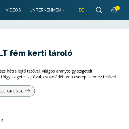
Részletek
0
DE
VIDEOS
UNTERNEHMEN
lo@mobilgarazsbolt.hu
Részletek
llo@mobilgarazsbolt.hu
 fém kerti tároló
 hátra lejtő tetővel, világos aranytölgy szigetelt
s tölgy szigetelt ajtóval, csokoládébarna cserepeslemez tetővel,
LLE GRÖSSE
IR