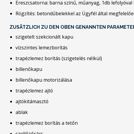
Ereszcsatorna: barna színű, műanyag, 1db lefolyóval 
Rögzítés: betondűbelekkel az Ügyfél által megfelelőe
ZUSÄTZLICH ZU DEN OBEN GENANNTEN PARAMETE
szigetelt szekcionált kapu
vízszintes lemezborítás
trapézlemez borítás (szigetelés nélkül)
billenőkapu
billenőkapu motorizálása
trapézlemez ajtó
ajtókitámasztó
ablak
trapézlemez borítás a tetőn
szellőzőrács