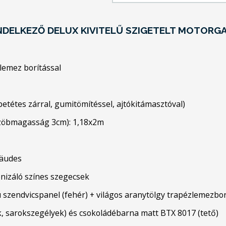
NDELKEZŐ DELUX KIVITELŰ SZIGETELT MOTORG
slemez borítással
s betétes zárral, gumitömítéssel, ajtókitámasztóval)
szöbmagasság 3cm): 1,18x2m
bäudes
onizáló színes szegecsek
szendvicspanel (fehér) + világos aranytölgy trapézlemezborí
alak, sarokszegélyek) és csokoládébarna matt BTX 8017 (tető)