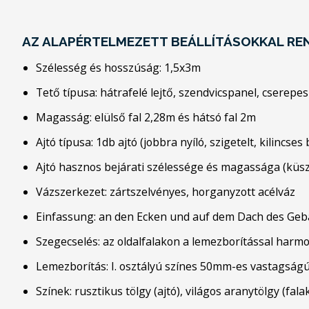
AZ ALAPÉRTELMEZETT BEÁLLÍTÁSOKKAL RE
Szélesség és hosszúság: 1,5x3m
Tető típusa: hátrafelé lejtő, szendvicspanel, cserepe
Magasság: elülső fal 2,28m és hátsó fal 2m
Ajtó típusa: 1db ajtó (jobbra nyíló, szigetelt, kilincse
Ajtó hasznos bejárati szélessége és magassága (kü
Vázszerkezet: zártszelvényes, horganyzott acélváz
Einfassung: an den Ecken und auf dem Dach des Ge
Szegecselés: az oldalfalakon a lemezborítással harm
Lemezborítás: I. osztályú színes 50mm-es vastagságú 
Színek: rusztikus tölgy (ajtó), világos aranytölgy (f