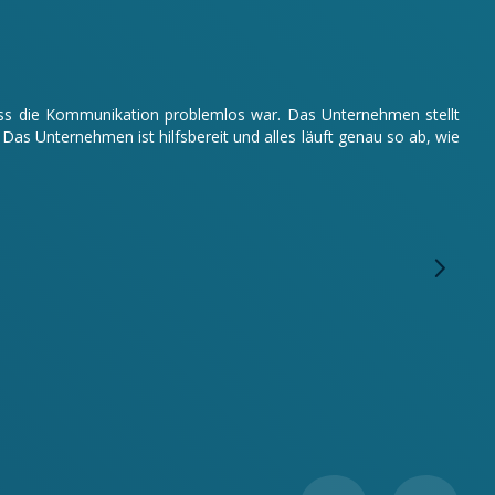
odass die Kommunikation problemlos war. Das Unternehmen stellt
s Unternehmen ist hilfsbereit und alles läuft genau so ab, wie
Wir 
arbe