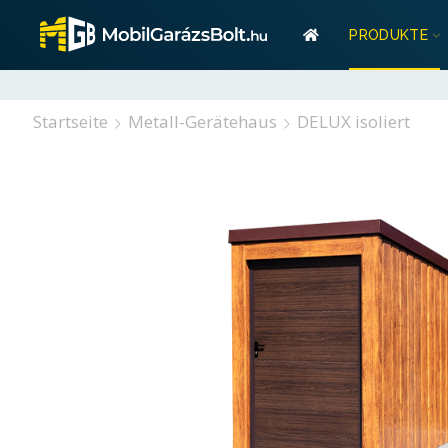
Garant
PRODUKTE
Stauraum? Wir habe
Garan
Startseite
Metall-Gerätehaus
DELUX isoliert
Stauraum? Wir habe