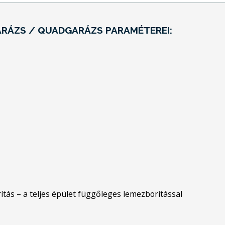
ARÁZS / QUADGARÁZS PARAMÉTEREI:
tás – a teljes épület függőleges lemezborítással