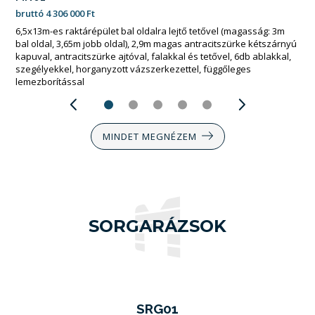
bruttó
2 763 000
Ft
6x6m-es műhely nyeregtetővel (magasság: 3,2m oldalfal, 3,8m
nyereg), csokoládébarna falakkal, tetővel és 3x4m-es kétszárnyú
kapuval, szegélyekkel, horganyzott vázszerkezettel, függőleges
lemezborítással
MINDET MEGNÉZEM
SORGARÁZSOK
SRG01