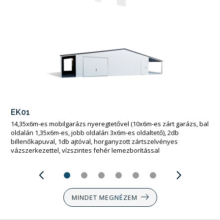
EK01
14,35x6m-es mobilgarázs nyeregtetővel (10x6m-es zárt garázs, bal
oldalán 1,35x6m-es, jobb oldalán 3x6m-es oldaltető), 2db
billenőkapuval, 1db ajtóval, horganyzott zártszelvényes
vázszerkezettel, vízszintes fehér lemezborítással
MINDET MEGNÉZEM