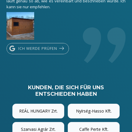
läuft genau so ab, wie es vereinbart und beschrieben wurde. Ich
kann sie nur empfehlen.
ICH WERDE PRÜFEN
KUNDEN, DIE SICH FÜR UNS
ENTSCHIEDEN HABEN
REÁL HUNGARY Zrt.
Nyírség-Hasso Kft.
Szarvasi Agrár Zrt.
Caffe Perte Kft.