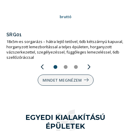
bruttó
SRG01
18x5m-es sorgarázs – hátra lejtő tetővel, 6db kétszárnyú kapuval,
horganyzott lemezborítással a teljes épületen, horganyzott
vázszerkezettel, szegélyezéssel, függőleges lemezeléssel, 6db
szellőzőráccsal
MINDET MEGNÉZEM
EGYEDI KIALAKÍTÁSÚ
ÉPÜLETEK