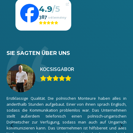
4.9
387
SIE SAGTEN ÜBER UNS
KOCSIS
GÁBOR
Erstklassige Qualität. Die polnischen Monteure haben alles in
Wir
anderthalb Stunden aufgebaut. Einer von ihnen sprach Englisch,
zuf
sodass die Kommunikation problemlos war. Das Unternehmen
Gar
stellt außerdem telefonisch einen polnisch-ungarischen
Mon
Dolmetscher zur Verfügung, sodass man auch auf Ungarisch
Unt
kommunizieren kann. Das Unternehmen ist hilfsbereit und alles
Dan