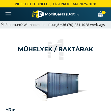
VIDÉKI OTTHONFELÚJÍTÁSI PROGRAM 2025-2026
0
Stauraum? Wir haben die Lösung!
+36 (70) 231 1028
werktags
von 9:00 bis 17:00 Uhr |
hello@mobilgarazsbolt.hu
Kostenlose Lieferung und Montage landesweit
Garantie: 2+1 Jahre für Privatkunden möglich | 1+1 Jahre für
MŰHELYEK / RAKTÁRAK
Unternehmen
Részletek
MR02