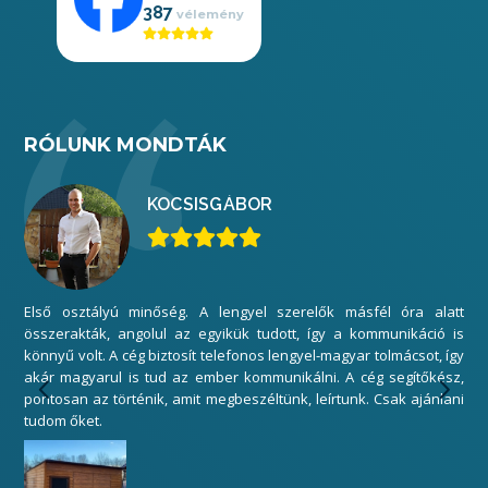
387
RÓLUNK MONDTÁK
KOCSIS
GÁBOR
Első osztályú minőség. A lengyel szerelők másfél óra alatt
Mi
összerakták, angolul az egyikük tudott, így a kommunikáció is
elé
könnyű volt. A cég biztosít telefonos lengyel-magyar tolmácsot, így
gar
akár magyarul is tud az ember kommunikálni. A cég segítőkész,
sza
pontosan az történik, amit megbeszéltünk, leírtunk. Csak ajánlani
Kös
tudom őket.