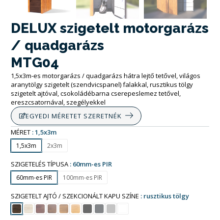
DELUX szigetelt motorgarázs
/ quadgarázs
MTG04
1,5x3m-es motorgarázs / quadgarázs hátra lejtő tetővel, világos
aranytölgy szigetelt (szendvicspanel) falakkal, rusztikus tölgy
szigetelt ajtóval, csokoládébarna cserepeslemez tetővel,
ereszcsatornával, szegélyekkel
EGYEDI MÉRETET SZERETNÉK
MÉRET
1,5x3m
1,5x3m
2x3m
SZIGETELÉS TÍPUSA
60mm-es PIR
60mm-es PIR
100mm-es PIR
SZIGETELT AJTÓ / SZEKCIONÁLT KAPU SZÍNE
rusztikus tölgy