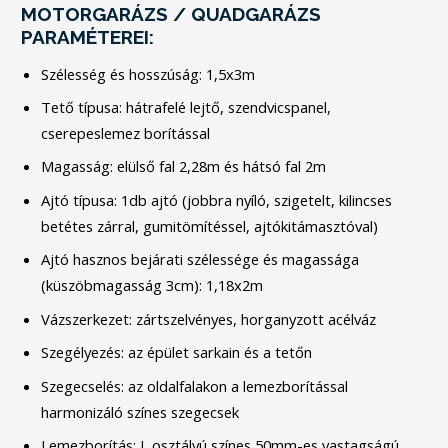
MOTORGARÁZS / QUADGARÁZS
PARAMÉTEREI:
Szélesség és hosszúság: 1,5x3m
Tető típusa: hátrafelé lejtő, szendvicspanel,
cserepeslemez borítással
Magasság: elülső fal 2,28m és hátsó fal 2m
Ajtó típusa: 1db ajtó (jobbra nyíló, szigetelt, kilincses
betétes zárral, gumitömítéssel, ajtókitámasztóval)
Ajtó hasznos bejárati szélessége és magassága
(küszöbmagasság 3cm): 1,18x2m
Vázszerkezet: zártszelvényes, horganyzott acélváz
Szegélyezés: az épület sarkain és a tetőn
Szegecselés: az oldalfalakon a lemezborítással
harmonizáló színes szegecsek
Lemezborítás: I. osztályú színes 50mm-es vastagságú