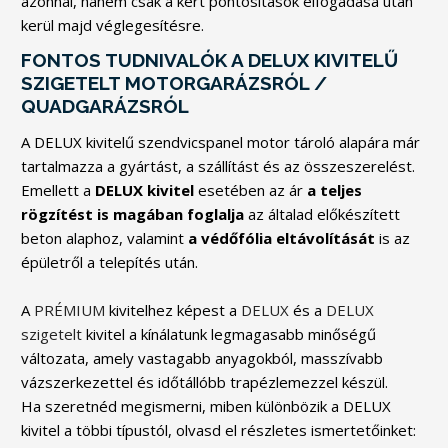
azonnal, hanem csak a kért pontosítások elfogadása után
kerül majd véglegesítésre.
FONTOS TUDNIVALÓK A DELUX KIVITELŰ
SZIGETELT MOTORGARÁZSRÓL /
QUADGARÁZSRÓL
A DELUX kivitelű szendvicspanel motor tároló alapára már
tartalmazza a gyártást, a szállítást és az összeszerelést.
Emellett a
DELUX kivitel
esetében az ár
a teljes
rögzítést
is magában foglalja
az általad előkészített
beton alaphoz, valamint
a védőfólia eltávolítását
is az
épületről a telepítés után.
A
PRÉMIUM
kivitelhez képest a
DELUX
és a
DELUX
szigetelt
kivitel a kínálatunk legmagasabb minőségű
változata, amely vastagabb anyagokból, masszívabb
vázszerkezettel és időtállóbb trapézlemezzel készül.
Ha szeretnéd megismerni, miben különbözik a DELUX
kivitel a többi típustól, olvasd el részletes ismertetőinket: