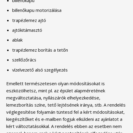
billenőkapu
billenőkapu motorizálása
trapézlemez ajtó
ajtókitámasztó
ablak
trapézlemez borítás a tetőn
szellőzőrács
vízelvezető alsó szegélyezés
Emellett természetesen olyan módosításokat is
eszközölhetsz, mint pl. az épület alapméretének
megváltoztatása, nyílászárók elhelyezkedése,
lemezborítás színe, tető lejtésének iránya, stb. A rendelés
véglegesítése folyamán tüntesd fel a kért módosításokat,
kiegészítőket és e-mailben fogjuk elküldeni az ajánlatot a
kért változtatásokkal. A rendelés ebben az esetben nem