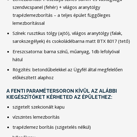
szendvicspanel (fehér) + világos aranytölgy
trapézlemezborítás – a teljes épület függőleges
lemezborítással
Színek: rusztikus tölgy (ajtó), világos aranytölgy (falak,
sarokszegélyek) és csokoládébarna matt BTX 8017 (tető)
Ereszcsatorna: barna színű, műanyag, 1db lefolyóval
hátul
Rögzítés: betondűbelekkel az Ügyfél által megfelelően
előkészített alaphoz
A FENTI PARAMÉTERSORON KÍVÜL AZ ALÁBBI
KIEGÉSZÍTŐKET KÉRHETED AZ ÉPÜLETHEZ:
szigetelt szekcionált kapu
vízszintes lemezborítás
trapézlemez borítás (szigetelés nélkül)