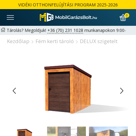
VIDÉKI OTTHONFELÚJÍTÁSI PROGRAM 2025-2026
0
Tárolás? Megoldjuk!
+36 (70) 231 1028
munkanapokon 9:00-
17:00 |
hello@mobilgarazsbolt.hu
Kezdőlap
Fém kerti tároló
DELUX szigetelt
Ingyenes szállítás és összeszerelés az ország egész területén
Garancia: 2+1 év lehetőség magánszemélyeknek | 1+1 év
cégeknek -
Részletek