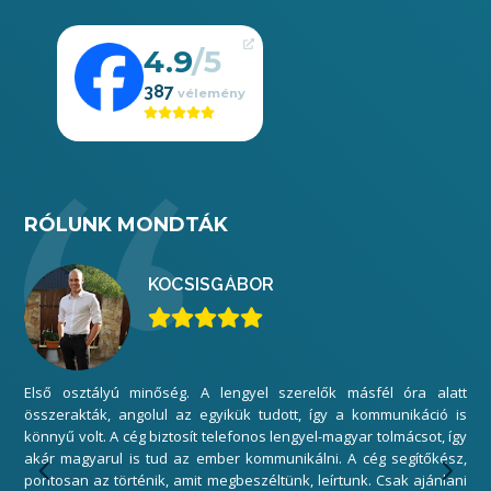
4.9
387
RÓLUNK MONDTÁK
KOCSIS
GÁBOR
Első osztályú minőség. A lengyel szerelők másfél óra alatt
Mi
összerakták, angolul az egyikük tudott, így a kommunikáció is
elé
könnyű volt. A cég biztosít telefonos lengyel-magyar tolmácsot, így
gar
akár magyarul is tud az ember kommunikálni. A cég segítőkész,
sza
pontosan az történik, amit megbeszéltünk, leírtunk. Csak ajánlani
Kös