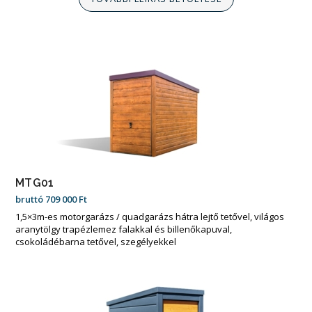
MTG01
bruttó
709 000
Ft
1,5×3m-es motorgarázs / quadgarázs hátra lejtő tetővel, világos
aranytölgy trapézlemez falakkal és billenőkapuval,
csokoládébarna tetővel, szegélyekkel