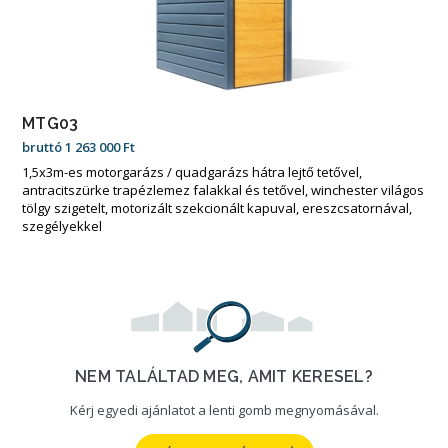
MTG03
bruttó
1 263 000
Ft
1,5x3m-es motorgarázs / quadgarázs hátra lejtő tetővel,
antracitszürke trapézlemez falakkal és tetővel, winchester világos
tölgy szigetelt, motorizált szekcionált kapuval, ereszcsatornával,
szegélyekkel
NEM TALÁLTAD MEG, AMIT KERESEL?
Kérj egyedi ajánlatot a lenti gomb megnyomásával.