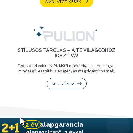
AJÁNLATOT KÉREK
STÍLUSOS TÁROLÁS – A TE VILÁGODHOZ
IGAZÍTVA!
Fedezd fel exkluzív
PULION
márkánkat is, ahol magas
minőségű, esztétikus és igényes megoldások várnak.
MEGNÉZEM
2 év
alapgarancia
kiterjeszthető +1 évvel