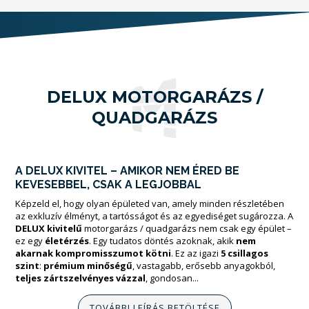
DELUX MOTORGARÁZS /
QUADGARÁZS
A DELUX KIVITEL – AMIKOR NEM ÉRED BE
KEVESEBBEL, CSAK A LEGJOBBAL
Képzeld el, hogy olyan épületed van, amely minden részletében
az exkluzív élményt, a tartósságot és az egyediséget sugározza. A
DELUX kivitelű
motorgarázs / quadgarázs nem csak egy épület –
ez egy
életérzés
. Egy tudatos döntés azoknak, akik
nem
akarnak kompromisszumot kötni
. Ez az igazi
5 csillagos
szint
:
prémium minőségű
, vastagabb, erősebb anyagokból,
teljes zártszelvényes vázzal
, gondosan...
TOVÁBBI LEÍRÁS BETÖLTÉSE