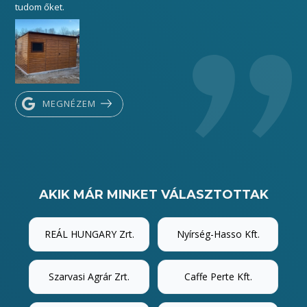
tudom őket.
MEGNÉZEM
AKIK MÁR MINKET VÁLASZTOTTAK
REÁL HUNGARY Zrt.
Nyírség-Hasso Kft.
Szarvasi Agrár Zrt.
Caffe Perte Kft.