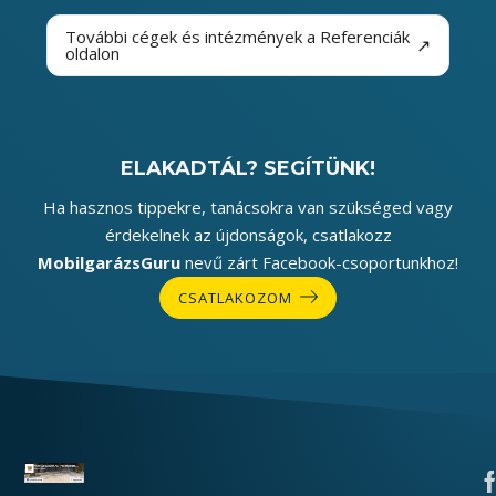
További cégek és intézmények a Referenciák
↗
oldalon
ELAKADTÁL? SEGÍTÜNK!
Ha hasznos tippekre, tanácsokra van szükséged vagy
érdekelnek az újdonságok, csatlakozz
MobilgarázsGuru
nevű zárt Facebook-csoportunkhoz!
CSATLAKOZOM