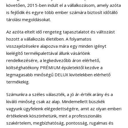
követően, 2015-ben indult el a vállalkozásom, amely azóta
is fejlődik és egyre több ember számára biztosít időtálló
tárolási megoldásokat.
Az azóta eltelt idő rengeteg tapasztalatot és változást
hozott a vállalkozás életében. A folyamatos
visszajelzésekre alapozva mára egy minden igényt
kielégítő termékpalettával állunk vásárlóink
rendelkezésére, a legkedvezőbb áron elérhető,
költséghatékony PRÉMIUM épületektől kezdve a
legmagasabb minőségű DELUX kivitelekben elérhető
termékekig.
Számunkra a széles választék, a jó ár-érték arány és a
kiváló minőség csak az alap. Mindemellett büszkék
vagyunk ügyfeleink elégedettségére, amit az olyan emberi
értékeknek köszönhetünk, mint a professzionális
szakértelem, megbízhatóság, pontosság, rugalmas és