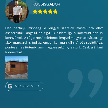
KOCSIS
GÁBOR
Első osztályú minőség. A lengyel szerelők másfél óra alatt
Mi
összerakták, angolul az egyikük tudott, így a kommunikáció is
elé
könnyű volt. A cég biztosít telefonos lengyel-magyar tolmácsot, így
gar
akár magyarul is tud az ember kommunikálni. A cég segítőkész,
sza
pontosan az történik, amit megbeszéltünk, leírtunk. Csak ajánlani
Kös
tudom őket.
MEGNÉZEM