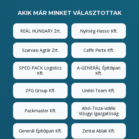
AKIK MÁR MINKET VÁLASZTOTTAK
REÁL HUNGARY Zrt.
Nyírség-Hasso Kft.
Szarvasi Agrár Zrt.
Caffe Perte Kft.
SPED-PACK Logistics
A-GENERÁL Építőipari
Kft.
Kft.
ZFG Group Kft.
Unitel-Team Kft.
Alsó-Tisza-vidéki
Packmaster Kft.
Vízügyi Igazgatóság
Generál Építőipari Kft.
Zentai Ablak Kft.