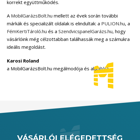
korrekt együttműködés.
A
MobilGarázsBolt.hu
mellett az évek során további
márkák és specializált oldalak is elindultak: a
PULION.hu
, a
FémKertiTároló.hu
és a
SzendvicspanelGarázs.hu
, hogy
vásárlóink még célzottabban találhassák meg a számukra
ideális megoldást.
Karosi Roland
a MobilGarázsBolt.hu megálmodója és alapítója
VÁSÁRLÓI ELÉGEDETTSÉG