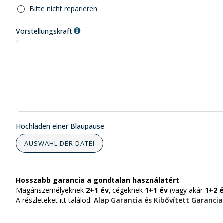
Bitte nicht reparieren
Vorstellungskraft
Hochladen einer Blaupause
AUSWAHL DER DATEI
Hosszabb garancia a gondtalan használatért
Magánszemélyeknek
2+1 év
, cégeknek
1+1 év
(vagy akár
1+2 
A részleteket itt találod:
Alap Garancia és Kibővített Garancia