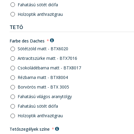
Fahatású sötét diófa
Holzoptik anthrazitgrau
TETŐ
Farbe des Daches
Sötétzöld matt - BTX6020
Antracitszürke matt - BTX7016
Csokoládébarna matt - BTX8017
Rézbarna matt - BTX8004
Borvörös matt - BTX 3005
Fahatású világos aranytölgy
Fahatású sötét diófa
Holzoptik anthrazitgrau
Tetőszegélyek színe