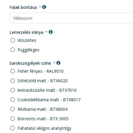
Falak borítása
Lemezelés iránya
Vízszintes
Függőleges
Sarokszegélyek színe
Fehér fényes - RAL9010
Sötétzöld matt - BTX6020
Antracitszürke matt - BTX7016
Csokoládébarna matt - BTX8017
Rézbarna matt - BTX8004
Borvörös matt - BTX 3005
Fahatású világos aranytölgy