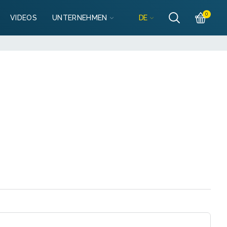
Részletek
0
DE
VIDEOS
UNTERNEHMEN
lo@mobilgarazsbolt.hu
Részletek
llo@mobilgarazsbolt.hu