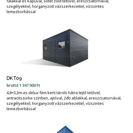
falakkal és kapuval, sötét zöld tetővel, ereszcsatornával,
szegélyekkel, horganyzott vázszerkezettel, vízszintes
lemezborítással
DKT09
bruttó
1 347 000
Ft
4,8×3,3m-es delux fém kerti tároló hátra lejtő tetővel,
antracitszürke színben, ajtóval, 2db ablakkal, ereszcsatornával,
szegélyekkel, horganyzott vázszerkezettel, vízszintes
lemezborítással