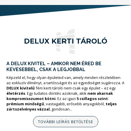
DELUX KERTI TÁROLÓ
A DELUX KIVITEL – AMIKOR NEM ÉRED BE
KEVESEBBEL, CSAK A LEGJOBBAL
Képzeld el, hogy olyan épületed van, amely minden részletében
az exkluzív élményt, a tartósságot és az egyediséget sugározza. A
DELUX kivitelű
fém kerti tároló nem csak egy épület – ez egy
életérzés
. Egy tudatos döntés azoknak, akik
nem akarnak
kompromisszumot kötni
. Ez az igazi
5 csillagos szint
:
prémium minőségű
, vastagabb, erősebb anyagokból,
teljes
zártszelvényes vázzal
, gondosan...
TOVÁBBI LEÍRÁS BETÖLTÉSE