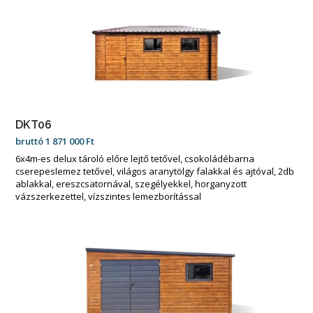
DKT06
bruttó
1 871 000
Ft
6x4m-es delux tároló előre lejtő tetővel, csokoládébarna
cserepeslemez tetővel, világos aranytölgy falakkal és ajtóval, 2db
ablakkal, ereszcsatornával, szegélyekkel, horganyzott
vázszerkezettel, vízszintes lemezborítással