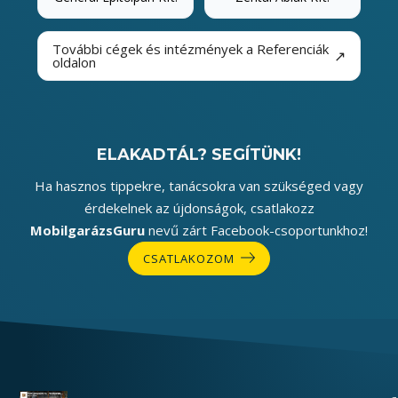
További cégek és intézmények a Referenciák
↗
oldalon
ELAKADTÁL? SEGÍTÜNK!
Ha hasznos tippekre, tanácsokra van szükséged vagy
érdekelnek az újdonságok, csatlakozz
MobilgarázsGuru
nevű zárt Facebook-csoportunkhoz!
CSATLAKOZOM