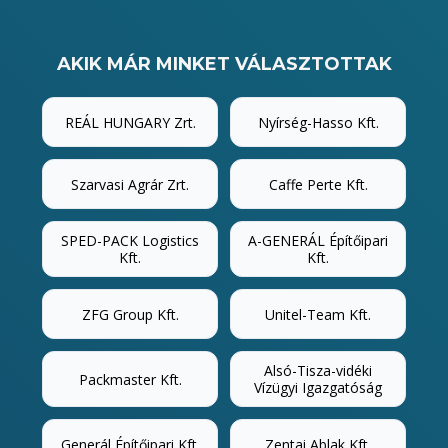
AKIK MÁR MINKET VÁLASZTOTTAK
REÁL HUNGARY Zrt.
Nyírség-Hasso Kft.
Szarvasi Agrár Zrt.
Caffe Perte Kft.
SPED-PACK Logistics
A-GENERÁL Építőipari
Kft.
Kft.
ZFG Group Kft.
Unitel-Team Kft.
Alsó-Tisza-vidéki
Packmaster Kft.
Vízügyi Igazgatóság
Generál Építőipari Kft.
Zentai Ablak Kft.