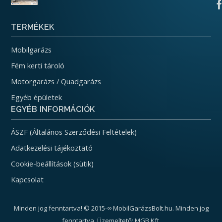
TERMÉKEK
Mobilgarázs
Fém kerti tároló
Motorgarázs / Quadgarázs
Egyéb épületek
EGYÉB INFORMÁCIÓK
ÁSZF (Általános Szerződési Feltételek)
Adatkezelési tájékoztató
Cookie-beállítások (sütik)
Kapcsolat
Minden jog fenntartva! © 2015-∞ MobilGarázsBolt.hu. Minden jog
fenntartva. Üzemeltető: MGB Kft.