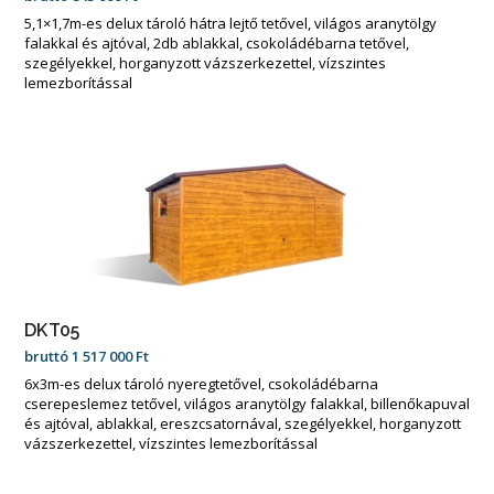
5,1×1,7m-es delux tároló hátra lejtő tetővel, világos aranytölgy
falakkal és ajtóval, 2db ablakkal, csokoládébarna tetővel,
szegélyekkel, horganyzott vázszerkezettel, vízszintes
lemezborítással
DKT05
bruttó
1 517 000
Ft
6x3m-es delux tároló nyeregtetővel, csokoládébarna
cserepeslemez tetővel, világos aranytölgy falakkal, billenőkapuval
és ajtóval, ablakkal, ereszcsatornával, szegélyekkel, horganyzott
vázszerkezettel, vízszintes lemezborítással