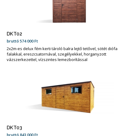
DKT02
bruttó
574 000
Ft
2x2m-es delux fém kerti tároló balra lejtő tetővel, sötét diófa
falakkal, ereszcsatornával, szegélyekkel, horganyzott
vázszerkezettel, vízszintes lemezborítással
DKT03
bruttó
843 000
Ft