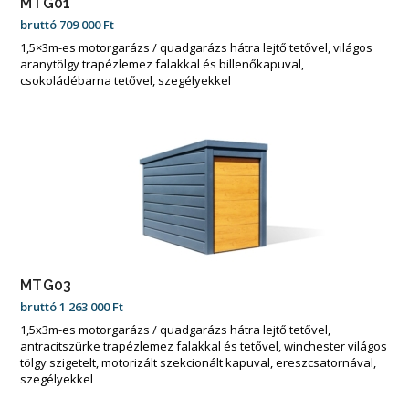
MTG01
bruttó
709 000
Ft
1,5×3m-es motorgarázs / quadgarázs hátra lejtő tetővel, világos
aranytölgy trapézlemez falakkal és billenőkapuval,
csokoládébarna tetővel, szegélyekkel
MTG03
bruttó
1 263 000
Ft
1,5x3m-es motorgarázs / quadgarázs hátra lejtő tetővel,
antracitszürke trapézlemez falakkal és tetővel, winchester világos
tölgy szigetelt, motorizált szekcionált kapuval, ereszcsatornával,
szegélyekkel