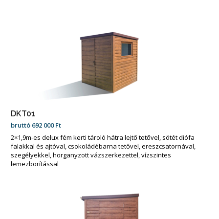
DKT01
bruttó
692 000
Ft
2×1,9m-es delux fém kerti tároló hátra lejtő tetővel, sötét diófa
falakkal és ajtóval, csokoládébarna tetővel, ereszcsatornával,
szegélyekkel, horganyzott vázszerkezettel, vízszintes
lemezborítással