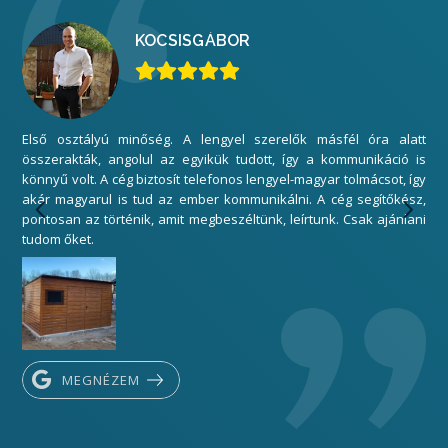
KOCSIS
GÁBOR
Első osztályú minőség. A lengyel szerelők másfél óra alatt
Mi
összerakták, angolul az egyikük tudott, így a kommunikáció is
elé
könnyű volt. A cég biztosít telefonos lengyel-magyar tolmácsot, így
gar
akár magyarul is tud az ember kommunikálni. A cég segítőkész,
sza
pontosan az történik, amit megbeszéltünk, leírtunk. Csak ajánlani
Kös
tudom őket.
MEGNÉZEM