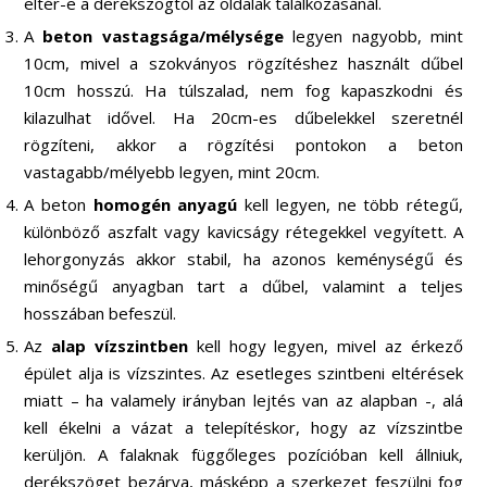
eltér-e a derékszögtől az oldalak találkozásánál.
A
beton vastagsága/mélysége
legyen nagyobb, mint
10cm, mivel a szokványos rögzítéshez használt dűbel
10cm hosszú. Ha túlszalad, nem fog kapaszkodni és
kilazulhat idővel. Ha 20cm-es dűbelekkel szeretnél
rögzíteni, akkor a rögzítési pontokon a beton
vastagabb/mélyebb legyen, mint 20cm.
A beton
homogén anyagú
kell legyen, ne több rétegű,
különböző aszfalt vagy kavicságy rétegekkel vegyített. A
lehorgonyzás akkor stabil, ha azonos keménységű és
minőségű anyagban tart a dűbel, valamint a teljes
hosszában befeszül.
Az
alap vízszintben
kell hogy legyen, mivel az érkező
épület alja is vízszintes. Az esetleges szintbeni eltérések
miatt – ha valamely irányban lejtés van az alapban -, alá
kell ékelni a vázat a telepítéskor, hogy az vízszintbe
kerüljön. A falaknak függőleges pozícióban kell állniuk,
derékszöget bezárva, másképp a szerkezet feszülni fog