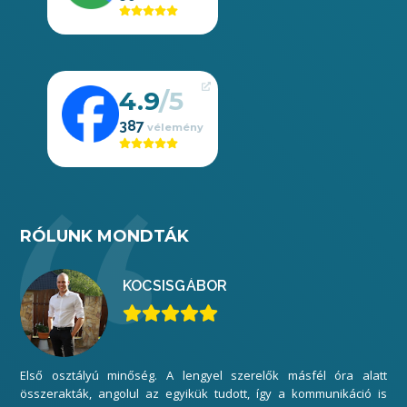
4.9
387
RÓLUNK MONDTÁK
KOCSIS
GÁBOR
Első osztályú minőség. A lengyel szerelők másfél óra alatt
Mi
összerakták, angolul az egyikük tudott, így a kommunikáció is
elé