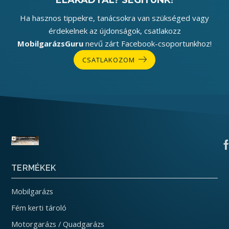
ELAKADTÁL? SEGÍTÜNK!
Ha hasznos tippekre, tanácsokra van szükséged vagy
érdekelnek az újdonságok, csatlakozz
MobilgarázsGuru
nevű zárt Facebook-csoportunkhoz!
CSATLAKOZOM
TERMÉKEK
Mobilgarázs
Fém kerti tároló
Motorgarázs / Quadgarázs