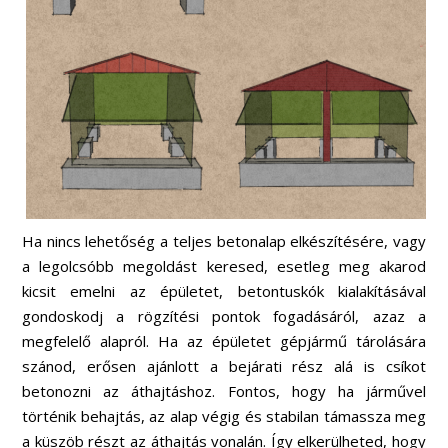
Ha nincs lehetőség a teljes betonalap elkészítésére, vagy
a legolcsóbb megoldást keresed, esetleg meg akarod
kicsit emelni az épületet, betontuskók kialakításával
gondoskodj a rögzítési pontok fogadásáról, azaz a
megfelelő alapról. Ha az épületet gépjármű tárolására
szánod, erősen ajánlott a bejárati rész alá is csíkot
betonozni az áthajtáshoz. Fontos, hogy ha járművel
történik behajtás, az alap végig és stabilan támassza meg
a küszöb részt az áthajtás vonalán. Így elkerülheted, hogy