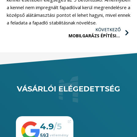
a kennel nem impregnált fapadlóval kerül megrendelésre a
középső alátámasztási pontot el lehet hagyni, mivel ennek
a feladata a fapadló stabilitásnak növelése.
KÖVETKEZŐ
MOBILGARÁZS ÉPÍTÉSI ENGEDÉLY ÉS MÉRETEZÉS
VÁSÁRLÓI ELÉGEDETTSÉG
4.9
593