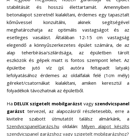
stabilitását és hosszú élettartamát. Amennyiben
betonalapot szeretnél kialakítani, érdemes egy tapasztalt
kőművessel konzultálni, akinek segítségével
meghatározhatja az optimális vastagságot és az
esetleges vasalást. Általában 12-15 cm vastagság
elegendő a könnyűszerkezetes épület számára, de az
alap teherbírása/szilárdsága, az épületben tárolt
eszközök és gépek miatt is fontos szempont lehet. Az
épületbe jutó víz (pl. autóra feltapadt latyak)
lefolyatásához érdemes az oldalfalak felé (1cm mély)
géreket/csatornákat kialakítani, amiken keresztül a
folyadékok távozhatnak az épületből.
Ha
DELUX szigetelt mobilgarázst
vagy
szendvicspanel
garázst
tervezel, az alapozásról részletesebb, erre a
kivitelre szabott útmutatót találsz almárkánk, a
SzendvicspanelGarázs.hu
oldalán:
Milyen alapot készíts
szendvicspanel garázshoz vagy szigetelt mobilgarázshoz?