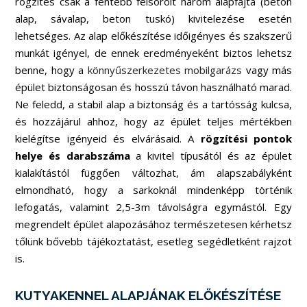
rögzítés csak a fentebb felsorolt három alapfajta (beton
alap, sávalap, beton tuskó) kivitelezése esetén
lehetséges. Az
alap előkészítése
időigényes és szakszerű
munkát igényel, de ennek eredményeként biztos lehetsz
benne, hogy a
könnyűszerkezetes mobilgarázs
vagy más
épület biztonságosan és hosszú távon használható marad.
Ne feledd, a stabil alap a biztonság és a tartósság kulcsa,
és hozzájárul ahhoz, hogy az épület teljes mértékben
kielégítse igényeid és elvárásaid. A
rögzítési pontok
helye és darabszáma
a kivitel típusától és az épület
kialakítástól függően változhat, ám alapszabályként
elmondható, hogy a sarkoknál mindenképp történik
lefogatás, valamint 2,5-3m távolságra egymástól. Egy
megrendelt épület alapozásához természetesen kérhetsz
tőlünk bővebb tájékoztatást, esetleg segédletként rajzot
is.
KUTYAKENNEL ALAPJÁNAK ELŐKÉSZÍTÉSE