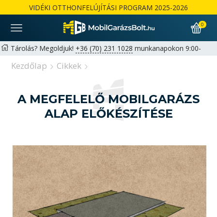
VIDÉKI OTTHONFELÚJÍTÁSI PROGRAM 2025-2026
0
Tárolás? Megoldjuk!
+36 (70) 231 1028
munkanapokon 9:00-
17:00 |
hello@mobilgarazsbolt.hu
Kezdőlap
Cikkek
Ingyenes szállítás és összeszerelés az ország egész területén
Garancia: 2+1 év lehetőség magánszemélyeknek | 1+1 év
A MEGFELELŐ MOBILGARÁZS
cégeknek -
Részletek
ALAP ELŐKÉSZÍTÉSE