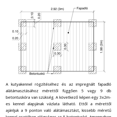
A kutyakennel rögzítéséhez és az impregnált fapadló
alátámasztásához mérettől függően 5 vagy 9 db
betontuskóra van szükség. A következő képen egy 3x2m-
es kennel alapjának vázlata látható. Ettől a mérettől
ajánljuk a 9 ponton való alátámasztást, kissebb méretű
kennel esetében elégséges az 5 betontuskó. Amennyiben