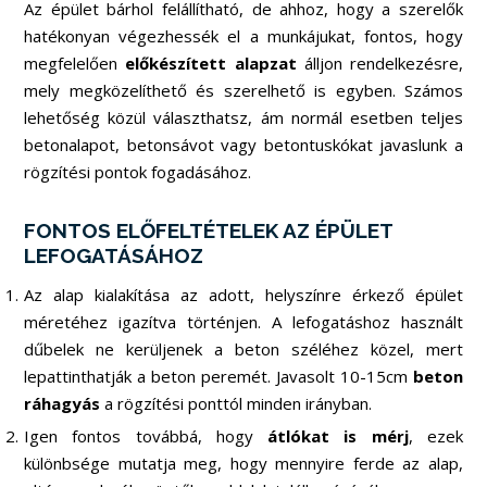
Az épület bárhol felállítható, de ahhoz, hogy a szerelők
hatékonyan végezhessék el a munkájukat, fontos, hogy
megfelelően
előkészített alapzat
álljon rendelkezésre,
mely megközelíthető és szerelhető is egyben. Számos
lehetőség közül választhatsz, ám normál esetben teljes
betonalapot, betonsávot vagy betontuskókat javaslunk a
rögzítési pontok fogadásához.
FONTOS ELŐFELTÉTELEK AZ ÉPÜLET
LEFOGATÁSÁHOZ
Az alap kialakítása az adott, helyszínre érkező épület
méretéhez igazítva történjen. A lefogatáshoz használt
dűbelek ne kerüljenek a beton széléhez közel, mert
lepattinthatják a beton peremét. Javasolt 10-15cm
beton
ráhagyás
a rögzítési ponttól minden irányban.
Igen fontos továbbá, hogy
átlókat is mérj
, ezek
különbsége mutatja meg, hogy mennyire ferde az alap,