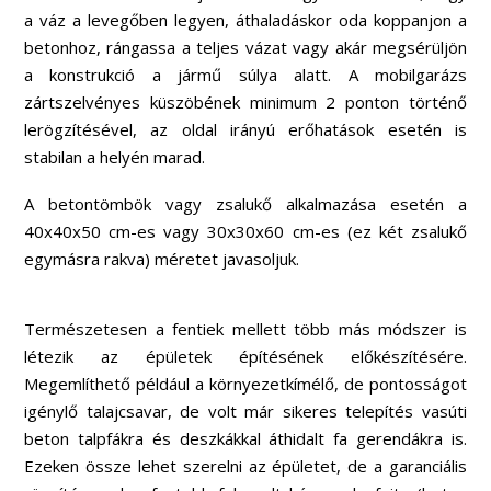
a váz a levegőben legyen, áthaladáskor oda koppanjon a
betonhoz, rángassa a teljes vázat vagy akár megsérüljön
a konstrukció a jármű súlya alatt. A mobilgarázs
zártszelvényes küszöbének minimum 2 ponton történő
lerögzítésével, az oldal irányú erőhatások esetén is
stabilan a helyén marad.
A betontömbök vagy zsalukő alkalmazása esetén a
40x40x50 cm-es vagy 30x30x60 cm-es (ez két zsalukő
egymásra rakva) méretet javasoljuk.
Természetesen a fentiek mellett több más módszer is
létezik az épületek építésének előkészítésére.
Megemlíthető például a környezetkímélő, de pontosságot
igénylő talajcsavar, de volt már sikeres telepítés vasúti
beton talpfákra és deszkákkal áthidalt fa gerendákra is.
Ezeken össze lehet szerelni az épületet, de a garanciális