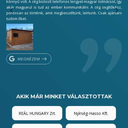
könnyű volt. A cég biztosít telefonos lengyel-magyar tolmácsot, így
gar
akár magyarul is tud az ember kommunikálni. A cég segítőkész,
sza
pontosan az történik, amit megbeszéltünk, leírtunk. Csak ajánlani
Kös
tudom őket.
MEGNÉZEM
AKIK MÁR MINKET VÁLASZTOTTAK
REÁL HUNGARY Zrt.
Nyírség-Hasso Kft.