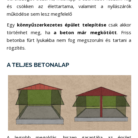
és csökken az élettartama, valamint a nyílászárók
működése sem lesz megfelelő
Egy
könnyűszerkezetes épület telepítése
csak akkor
történhet meg, ha
a beton már megkötött
. Friss
betonba fúrt lyukakba nem fog megszorulni és tartani a
rögzítés.
A TELJES BETONALAP
A legjobb megoldás, hiszen garantálja az épület