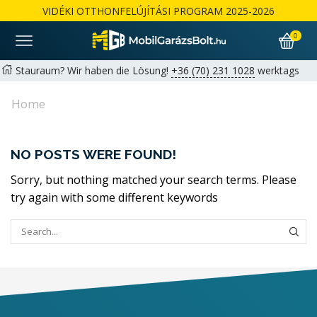
VIDÉKI OTTHONFELÚJÍTÁSI PROGRAM 2025-2026
0
Stauraum? Wir haben die Lösung!
+36 (70) 231 1028
werktags
von 9:00 bis 17:00 Uhr |
hello@mobilgarazsbolt.hu
Home
Kostenlose Lieferung und Montage landesweit
Garantie: 2+1 Jahre für Privatkunden möglich | 1+1 Jahre für
NO POSTS WERE FOUND!
Unternehmen
Részletek
Sorry, but nothing matched your search terms. Please
try again with some different keywords