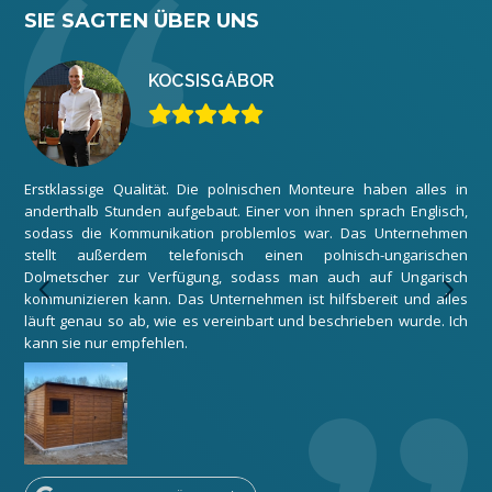
SIE SAGTEN ÜBER UNS
KOCSIS
GÁBOR
Erstklassige Qualität. Die polnischen Monteure haben alles in
Wir
anderthalb Stunden aufgebaut. Einer von ihnen sprach Englisch,
zuf
sodass die Kommunikation problemlos war. Das Unternehmen
Gar
stellt außerdem telefonisch einen polnisch-ungarischen
Mon
Dolmetscher zur Verfügung, sodass man auch auf Ungarisch
Unt
kommunizieren kann. Das Unternehmen ist hilfsbereit und alles
Dan
läuft genau so ab, wie es vereinbart und beschrieben wurde. Ich
kann sie nur empfehlen.