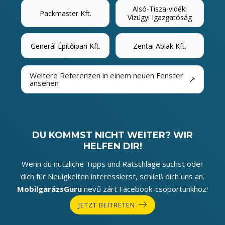
Alsó-Tisza-vidéki
Packmaster Kft.
Vízügyi Igazgatóság
Generál Építőipari Kft.
Zentai Ablak Kft.
Weitere Referenzen in einem neuen Fenster
↗
ansehen
DU KOMMST NICHT WEITER? WIR
HELFEN DIR!
Wenn du nützliche Tipps und Ratschläge suchst oder
dich für Neuigkeiten interessierst, schließ dich uns an.
MobilgarázsGuru
nevű zárt Facebook-csoportunkhoz!
JETZT BEITRETEN