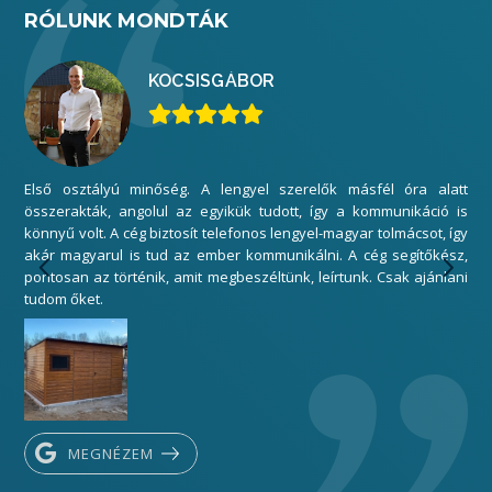
RÓLUNK MONDTÁK
KOCSIS
GÁBOR
Első osztályú minőség. A lengyel szerelők másfél óra alatt
Mi
összerakták, angolul az egyikük tudott, így a kommunikáció is
elé
könnyű volt. A cég biztosít telefonos lengyel-magyar tolmácsot, így
gar
akár magyarul is tud az ember kommunikálni. A cég segítőkész,
sza
pontosan az történik, amit megbeszéltünk, leírtunk. Csak ajánlani
Kös
tudom őket.
MEGNÉZEM