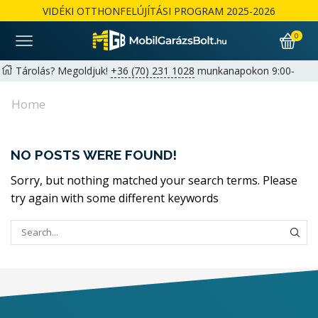
VIDÉKI OTTHONFELÚJÍTÁSI PROGRAM 2025-2026
0
Tárolás? Megoldjuk!
+36 (70) 231 1028
munkanapokon 9:00-
17:00 |
hello@mobilgarazsbolt.hu
Home
Ingyenes szállítás és összeszerelés az ország egész területén
Garancia: 2+1 év lehetőség magánszemélyeknek | 1+1 év
NO POSTS WERE FOUND!
cégeknek -
Részletek
Sorry, but nothing matched your search terms. Please
try again with some different keywords