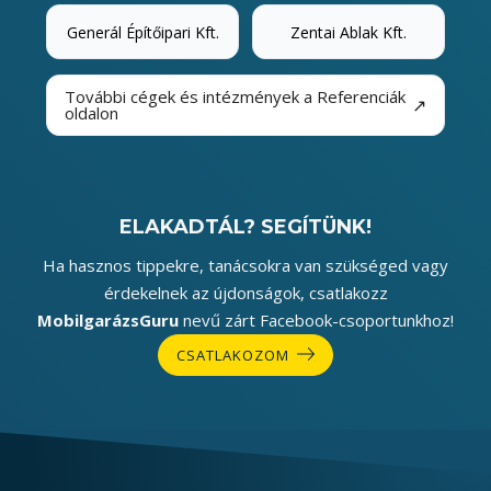
Generál Építőipari Kft.
Zentai Ablak Kft.
További cégek és intézmények a Referenciák
↗
oldalon
ELAKADTÁL? SEGÍTÜNK!
Ha hasznos tippekre, tanácsokra van szükséged vagy
érdekelnek az újdonságok, csatlakozz
MobilgarázsGuru
nevű zárt Facebook-csoportunkhoz!
CSATLAKOZOM