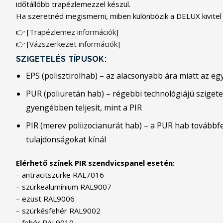
időtállóbb trapézlemezzel készül.
Ha szeretnéd megismerni, miben különbözik a DELUX kivitel a 
👉 [
Trapézlemez információk
]
👉 [
Vázszerkezet információk
]
SZIGETELÉS TÍPUSOK:
EPS (polisztirolhab) – az alacsonyabb ára miatt az eg
PUR (poliuretán hab) – régebbi technológiájú szige
gyengébben teljesít, mint a PIR
PIR (merev poliizocianurát hab) – a PUR hab továbbfe
tulajdonságokat kínál
Elérhető színek PIR szendvicspanel esetén:
– antracitszürke RAL7016
– szürkealumínium RAL9007
– ezüst RAL9006
– szürkésfehér RAL9002
– fehér RAL9010