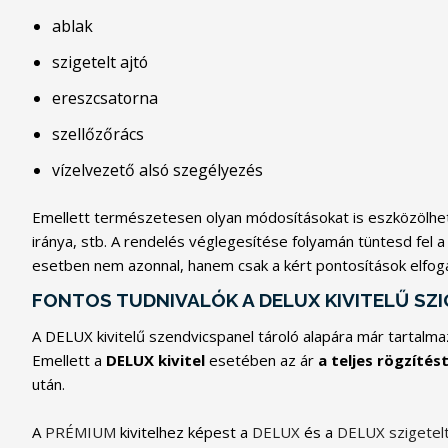
ablak
szigetelt ajtó
ereszcsatorna
szellőzőrács
vízelvezető alsó szegélyezés
Emellett természetesen olyan módosításokat is eszközölhets
iránya, stb. A rendelés véglegesítése folyamán tüntesd fel a
esetben nem azonnal, hanem csak a kért pontosítások elfog
FONTOS TUDNIVALÓK A DELUX KIVITELŰ S
A DELUX kivitelű szendvicspanel tároló alapára már tartalmaz
Emellett a
DELUX kivitel
esetében az ár
a teljes rögzítés
után.
A
PRÉMIUM
kivitelhez képest a
DELUX
és a
DELUX szigetel