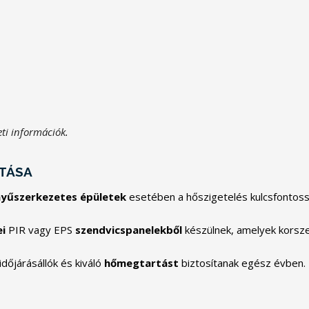
eti információk
.
ÍTÁSA
yűszerkezetes épületek
esetében a hőszigetelés kulcsfontos
ei
PIR vagy EPS
szendvicspanelekből
készülnek, amelyek korsz
időjárásállók és kiváló
hőmegtartást
biztosítanak egész évben.