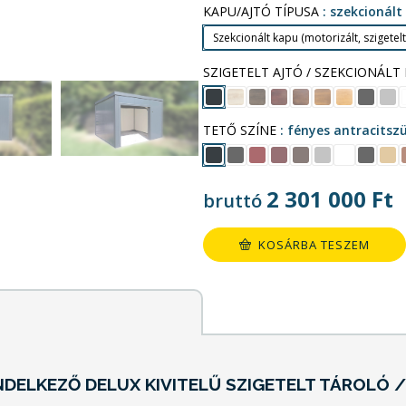
KAPU/AJTÓ TÍPUSA
szekcionált 
Szekcionált kapu (motorizált, szigetelt
SZIGETELT AJTÓ / SZEKCIONÁLT
TETŐ SZÍNE
fényes antracitsz
2 301 000
Ft
bruttó
KOSÁRBA TESZEM
NDELKEZŐ DELUX KIVITELŰ SZIGETELT TÁROLÓ