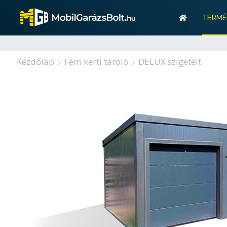
Gar
TERMÉ
Tárolás? M
Gar
Kezdőlap
Fém kerti tároló
DELUX szigetelt
Tárolás? M