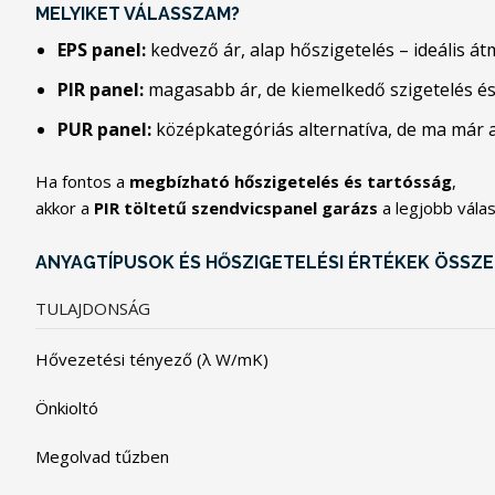
MELYIKET VÁLASSZAM?
EPS panel:
kedvező ár, alap hőszigetelés – ideális át
PIR panel:
magasabb ár, de kiemelkedő szigetelés és 
PUR panel:
középkategóriás alternatíva, de ma már a
Ha fontos a
megbízható hőszigetelés és tartósság
,
akkor a
PIR töltetű szendvicspanel garázs
a legjobb válas
ANYAGTÍPUSOK ÉS HŐSZIGETELÉSI ÉRTÉKEK ÖSSZ
TULAJDONSÁG
Hővezetési tényező (λ W/mK)
Önkioltó
Megolvad tűzben