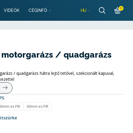
szletek
0
HU
VIDEÓK
CÉGINFÓ
lgarazsbolt.hu
szletek
lgarazsbolt.hu
t motorgarázs / quadgarázs
garázs / quadgarázs hátra lejtő tetővel, szekcionált kapuval,
kezettel
K
PS
00mm-es PIR
60mm-es PIR
itszürke