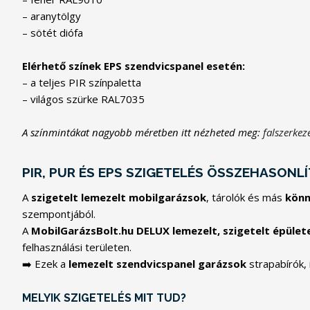
– aranytölgy
– sötét diófa
Elérhető színek EPS szendvicspanel esetén:
– a teljes PIR színpaletta
– világos szürke RAL7035
A színmintákat nagyobb méretben itt nézheted meg:
falszerkez
PIR, PUR ÉS EPS SZIGETELÉS ÖSSZEHASONL
A
szigetelt lemezelt mobilgarázsok
, tárolók és más
könn
szempontjából.
A
MobilGarázsBolt.hu DELUX lemezelt, szigetelt épület
felhasználási területen.
➡️ Ezek a
lemezelt szendvicspanel garázsok
strapabírók, 
MELYIK SZIGETELÉS MIT TUD?