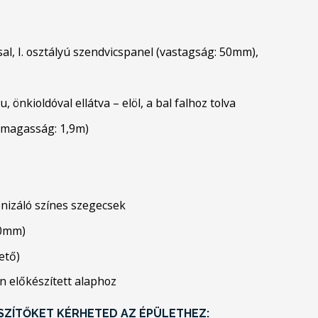
sal, I. osztályú szendvicspanel (vastagság: 50mm),
 önkioldóval ellátva – elöl, a bal falhoz tolva
i magasság: 1,9m)
onizáló színes szegecsek
50mm)
ető)
n előkészített alaphoz
ÉSZÍTŐKET KÉRHETED AZ ÉPÜLETHEZ: