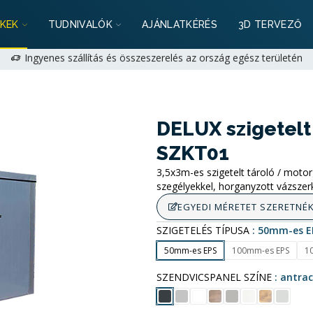
Ré
ancia: 2+1 év lehetőség magánszemélyeknek | 1+1 év cégeknek -
KEK
TUDNIVALÓK
AJÁNLATKÉRÉS
3D TERVEZŐ
egoldjuk!
+36 (70) 231 1028
munkanapokon 9:00-17:00 |
hello@mobi
Ingyenes szállítás és összeszerelés az ország egész területén
Ré
ancia: 2+1 év lehetőség magánszemélyeknek | 1+1 év cégeknek -
egoldjuk!
+36 (70) 231 1028
munkanapokon 9:00-17:00 |
hello@mobi
DELUX szigetel
SZKT01
3,5x3m-es szigetelt tároló / motor
szegélyekkel, horganyzott vázszer
EGYEDI MÉRETET SZERETNÉ
SZIGETELÉS TÍPUSA
50mm-es E
50mm-es EPS
100mm-es EPS
1
SZENDVICSPANEL SZÍNE
antrac