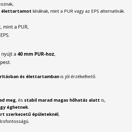
toznak,
 élettartamot
kínálnak, mint a PUR vagy az EPS alternatívák.
t, mint a PUR,
 EPS.
nyújt a
40 mm PUR-hoz
,
pest.
ításban és élettartamban
is jól érzékelhető.
ad meg
, és
stabil marad magas hőhatás alatt
is,
gy éghetnek
.
rt szerkezetű épületeknél
,
lcsfontosságú.