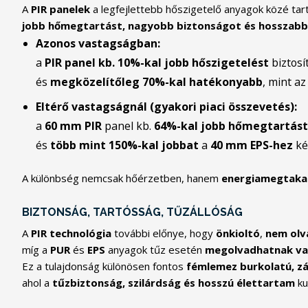
A
PIR panelek
a legfejlettebb hőszigetelő anyagok közé tar
jobb hőmegtartást, nagyobb biztonságot és hosszabb
Azonos vastagságban:
a
PIR panel kb. 10%-kal jobb hőszigetelést
biztosí
és
megközelítőleg 70%-kal hatékonyabb
, mint az
Eltérő vastagságnál (gyakori piaci összevetés):
a
60 mm PIR
panel kb.
64%-kal jobb hőmegtartást
és
több mint 150%-kal jobbat
a
40 mm EPS-hez
ké
A különbség nemcsak hőérzetben, hanem
energiamegtakar
BIZTONSÁG, TARTÓSSÁG, TŰZÁLLÓSÁG
A
PIR technológia
további előnye, hogy
önkioltó
,
nem olv
míg a
PUR
és
EPS
anyagok tűz esetén
megolvadhatnak va
Ez a tulajdonság különösen fontos
fémlemez burkolatú, zá
ahol a
tűzbiztonság, szilárdság és hosszú élettartam
ku