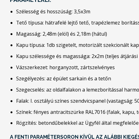
Szélesség és hosszúság: 3,5x3m
Tető típusa: hátrafelé lejtő tető, trapézlemez borítás
Magasság: 2,48m (elöl) és 2,18m (hátul)
Kapu típusa: 1db szigetelt, motorizált szekcionált kapu,
Kapu szélessége és magassága: 2x2m (teljes átjárás
Vázszerkezet: horganyzott, zártszelvényes
Szegélyezés: az épület sarkain és a tetőn
Szegecselés: az oldalfalakon a lemezborítással harm
Falak: I. osztályú színes szendvicspanel (vastagság: 
Színek: fényes antracitszürke RAL7016 (falak, kapu, t
Rögzítés: betondűbelekkel az Ügyfél által megfelelőe
A FENTI PARAMÉTERSORON KÍVÜL AZ ALÁBBI KIEG