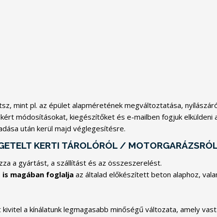
z, mint pl. az épület alapméretének megváltoztatása, nyílászáró
 kért módosításokat, kiegészítőket és e-mailben fogjuk elküldeni a
adása után kerül majd véglegesítésre.
ZIGETELT KERTI TÁROLÓRÓL / MOTORGARÁZSRÓ
za a gyártást, a szállítást és az összeszerelést.
t
is magában foglalja
az általad előkészített beton alaphoz, val
t
kivitel a kínálatunk legmagasabb minőségű változata, amely va