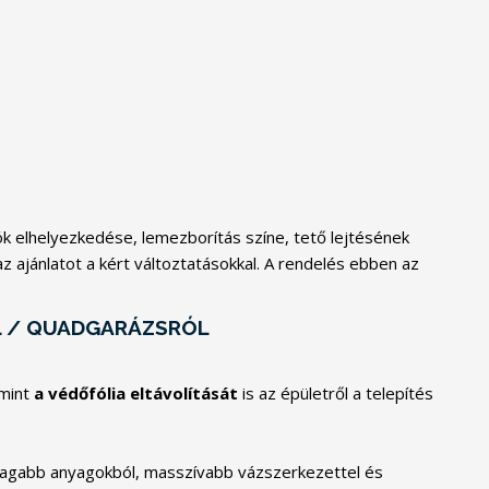
k elhelyezkedése, lemezborítás színe, tető lejtésének
z ajánlatot a kért változtatásokkal. A rendelés ebben az
L / QUADGARÁZSRÓL
amint
a védőfólia eltávolítását
is az épületről a telepítés
stagabb anyagokból, masszívabb vázszerkezettel és