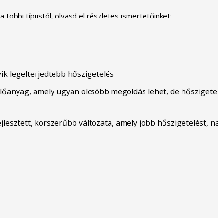
többi típustól, olvasd el részletes ismertetőinket:
yik legelterjedtebb hőszigetelés
telőanyag, amely ugyan olcsóbb megoldás lehet, de hősziget
jlesztett, korszerűbb változata, amely jobb hőszigetelést, 