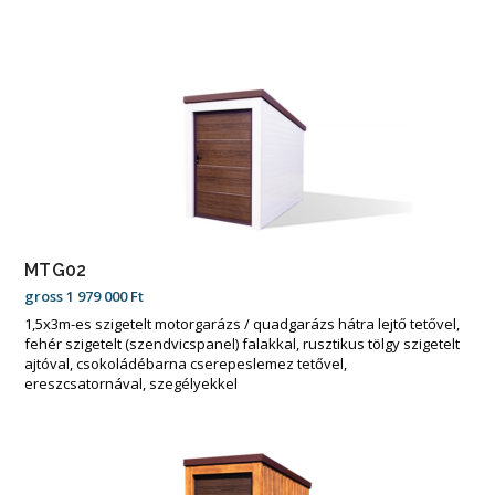
MTG02
gross
1 979 000
Ft
1,5x3m-es szigetelt motorgarázs / quadgarázs hátra lejtő tetővel,
fehér szigetelt (szendvicspanel) falakkal, rusztikus tölgy szigetelt
ajtóval, csokoládébarna cserepeslemez tetővel,
ereszcsatornával, szegélyekkel