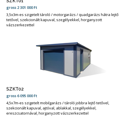
SZKT01
gross
2 301 000
Ft
3,5x3m-es szigetelt tároló / motorgarázs / quadgarázs hátra lejtő
tetővel, szekcionált kapuval, szegélyekkel, horganyzott
vázszerkezettel
SZKT02
gross
6 095 000
Ft
4,5x7m-es szigetelt mobilgarázs / tároló jobbra lejtő tetővel,
szekcionált kapuval, ajtóval, ablakkal, szegélyekkel,
ereszcsatornával, horganyzott vázszerkezettel