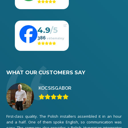
4.9
386
WHAT OUR CUSTOMERS SAY
KOCSIS
GÁBOR
First-class quality. The Polish installers assembled it in an hour
We 
and a half. One of them spoke English, so communication was
ord
easy. The company also provides a Polish–Hungarian interpreter
The