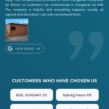
by phone, so customers can communicate in Hungarian as well.
any
The company is helpful and everything happens exactly as
exe
agreed and described. I can only recommend them.
VIEW MORE
CUSTOMERS WHO HAVE CHOSEN US
REÁL HUNGARY Zrt.
Nyírség-Hasso Kft.