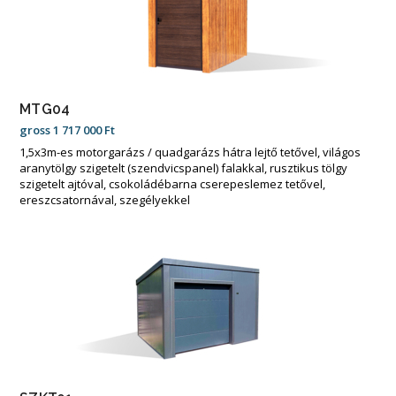
MTG04
gross
1 717 000
Ft
1,5x3m-es motorgarázs / quadgarázs hátra lejtő tetővel, világos
aranytölgy szigetelt (szendvicspanel) falakkal, rusztikus tölgy
szigetelt ajtóval, csokoládébarna cserepeslemez tetővel,
ereszcsatornával, szegélyekkel