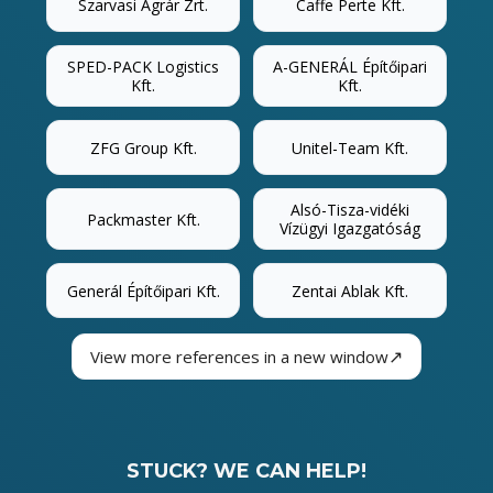
Szarvasi Agrár Zrt.
Caffe Perte Kft.
SPED-PACK Logistics
A-GENERÁL Építőipari
Kft.
Kft.
ZFG Group Kft.
Unitel-Team Kft.
Alsó-Tisza-vidéki
Packmaster Kft.
Vízügyi Igazgatóság
Generál Építőipari Kft.
Zentai Ablak Kft.
↗
View more references in a new window
STUCK? WE CAN HELP!