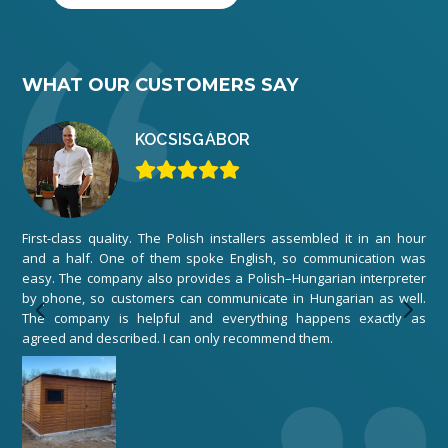
WHAT OUR CUSTOMERS SAY
KOCSIS
GÁBOR
First-class quality. The Polish installers assembled it in an hour
We 
and a half. One of them spoke English, so communication was
ord
easy. The company also provides a Polish–Hungarian interpreter
The
by phone, so customers can communicate in Hungarian as well.
any
The company is helpful and everything happens exactly as
exe
agreed and described. I can only recommend them.