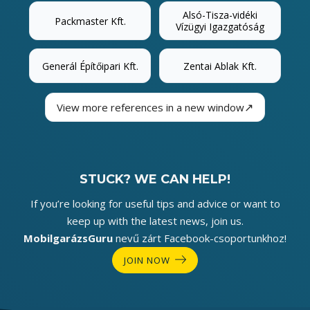
Alsó-Tisza-vidéki
Packmaster Kft.
Vízügyi Igazgatóság
Generál Építőipari Kft.
Zentai Ablak Kft.
↗
View more references in a new window
STUCK? WE CAN HELP!
If you’re looking for useful tips and advice or want to
keep up with the latest news, join us.
MobilgarázsGuru
nevű zárt Facebook-csoportunkhoz!
JOIN NOW