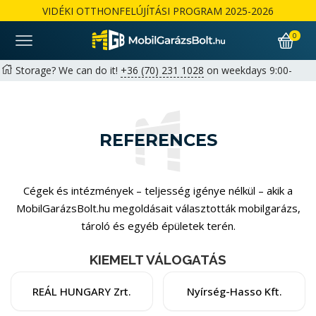
VIDÉKI OTTHONFELÚJÍTÁSI PROGRAM 2025-2026
0
Storage? We can do it!
+36 (70) 231 1028
on weekdays 9:00-
17:00 |
hello@mobilgarazsbolt.hu
Free delivery and assembly across the country
Warranty: 2+1 years available for private customers | 1+1 years
REFERENCES
for businesses
Részletek
Cégek és intézmények – teljesség igénye nélkül – akik a
MobilGarázsBolt.hu megoldásait választották mobilgarázs,
tároló és egyéb épületek terén.
KIEMELT VÁLOGATÁS
REÁL HUNGARY Zrt.
Nyírség-Hasso Kft.