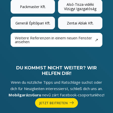
Alsó-Tisza-vidéki
Packmaster Kft.
Vízügyi Igazgatóság
Generál Építőipari Kft.
Zentai Ablak Kft.
Weitere Referenzen in einem neuen Fenster
↗
ansehen
DU KOMMST NICHT WEITER? WIR
HELFEN DIR!
Wenn du nützliche Tipps und Ratschläge suchst oder
dich für Neuigkeiten interessierst, schließ dich uns an.
MobilgarázsGuru
nevű zárt Facebook-csoportunkhoz!
JETZT BEITRETEN