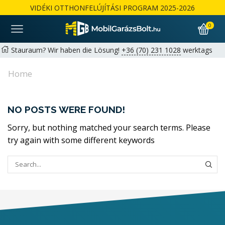
VIDÉKI OTTHONFELÚJÍTÁSI PROGRAM 2025-2026
0
Stauraum? Wir haben die Lösung!
+36 (70) 231 1028
werktags
von 9:00 bis 17:00 Uhr |
hello@mobilgarazsbolt.hu
Home
Kostenlose Lieferung und Montage landesweit
Garantie: 2+1 Jahre für Privatkunden möglich | 1+1 Jahre für
NO POSTS WERE FOUND!
Unternehmen
Részletek
Sorry, but nothing matched your search terms. Please
try again with some different keywords