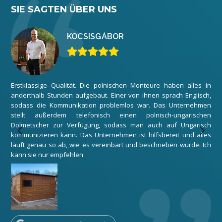
SIE SAGTEN ÜBER UNS
KOCSIS
GÁBOR
Erstklassige Qualität. Die polnischen Monteure haben alles in
Wir
anderthalb Stunden aufgebaut. Einer von ihnen sprach Englisch,
zuf
sodass die Kommunikation problemlos war. Das Unternehmen
Gar
stellt außerdem telefonisch einen polnisch-ungarischen
Mon
Dolmetscher zur Verfügung, sodass man auch auf Ungarisch
Unt
kommunizieren kann. Das Unternehmen ist hilfsbereit und alles
Dan
läuft genau so ab, wie es vereinbart und beschrieben wurde. Ich
kann sie nur empfehlen.