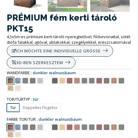
PRÉMIUM fém kerti tároló
PKT15
4,5x5m-es prémium kerti tároló nyeregtetővel, filcbevonattal, sötét
diófa falakkal, ajtóval, ablakokkal, szegélyekkel, ereszcsatornával
ICH MÖCHTE EINE INDIVIDUELLE GRÖSSE
3D-BEN SZERKESZTEM
WANDFARBE
dunkler walnussbaum
TOR/TÜRTYP
tür
Tür
Doppeltes Flügeltor
FARBE TOR/TÜR
dunkler walnussbaum