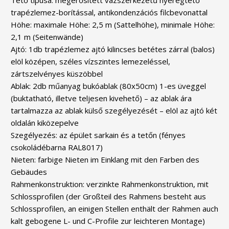
trapézlemez-borítással, antikondenzációs filcbevonattal
Höhe: maximale Höhe: 2,5 m (Sattelhöhe), minimale Höhe:
2,1 m (Seitenwände)
Ajtó: 1db trapézlemez ajtó kilincses betétes zárral (balos)
elöl középen, széles vízszintes lemezeléssel,
zártszelvényes küszöbbel
Ablak: 2db műanyag bukóablak (80x50cm) 1-es üveggel
(buktatható, illetve teljesen kivehető) – az ablak ára
tartalmazza az ablak külső szegélyezését – elöl az ajtó két
oldalán kiközepelve
Szegélyezés: az épület sarkain és a tetőn (fényes
csokoládébarna RAL8017)
Nieten: farbige Nieten im Einklang mit den Farben des
Gebäudes
Rahmenkonstruktion: verzinkte Rahmenkonstruktion, mit
Schlossprofilen (der Großteil des Rahmens besteht aus
Schlossprofilen, an einigen Stellen enthält der Rahmen auch
kalt gebogene L- und C-Profile zur leichteren Montage)