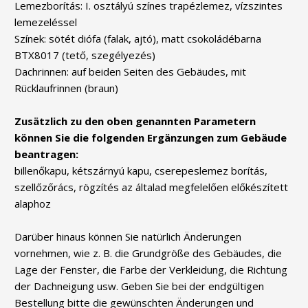
Lemezborítás: I. osztályú színes trapézlemez, vízszintes
lemezeléssel
Színek: sötét diófa (falak, ajtó), matt csokoládébarna
BTX8017 (tető, szegélyezés)
Dachrinnen: auf beiden Seiten des Gebäudes, mit
Rücklaufrinnen (braun)
Zusätzlich zu den oben genannten Parametern
können Sie die folgenden Ergänzungen zum Gebäude
beantragen:
billenőkapu, kétszárnyú kapu, cserepeslemez borítás,
szellőzőrács, rögzítés az általad megfelelően előkészített
alaphoz
Darüber hinaus können Sie natürlich Änderungen
vornehmen, wie z. B. die Grundgröße des Gebäudes, die
Lage der Fenster, die Farbe der Verkleidung, die Richtung
der Dachneigung usw. Geben Sie bei der endgültigen
Bestellung bitte die gewünschten Änderungen und