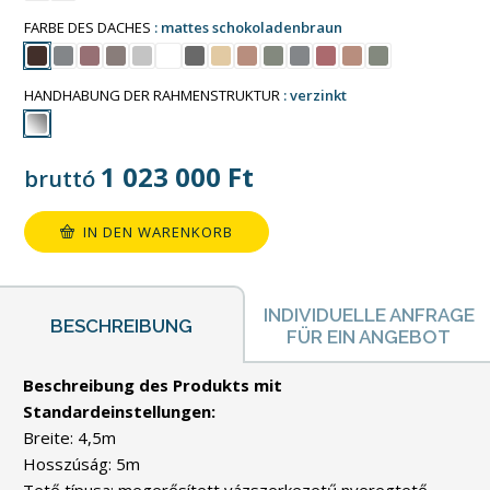
FARBE DES DACHES
mattes schokoladenbraun
HANDHABUNG DER RAHMENSTRUKTUR
verzinkt
1 023 000
Ft
bruttó
IN DEN WARENKORB
INDIVIDUELLE ANFRAGE
BESCHREIBUNG
FÜR EIN ANGEBOT
Beschreibung des Produkts mit
Standardeinstellungen:
Breite: 4,5m
Hosszúság: 5m
Tető típusa: megerősített vázszerkezetű nyeregtető