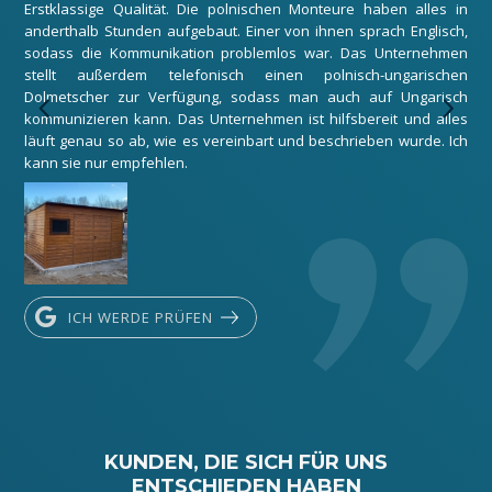
Erstklassige Qualität. Die polnischen Monteure haben alles in
Wir
anderthalb Stunden aufgebaut. Einer von ihnen sprach Englisch,
zuf
sodass die Kommunikation problemlos war. Das Unternehmen
Gar
stellt außerdem telefonisch einen polnisch-ungarischen
Mon
Dolmetscher zur Verfügung, sodass man auch auf Ungarisch
Unt
kommunizieren kann. Das Unternehmen ist hilfsbereit und alles
Dan
läuft genau so ab, wie es vereinbart und beschrieben wurde. Ich
kann sie nur empfehlen.
ICH WERDE PRÜFEN
KUNDEN, DIE SICH FÜR UNS
ENTSCHIEDEN HABEN