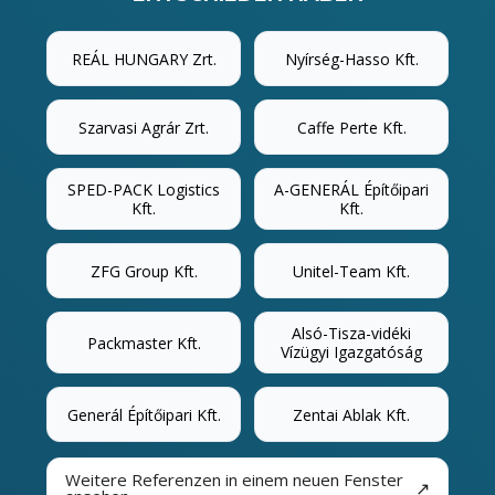
REÁL HUNGARY Zrt.
Nyírség-Hasso Kft.
Szarvasi Agrár Zrt.
Caffe Perte Kft.
SPED-PACK Logistics
A-GENERÁL Építőipari
Kft.
Kft.
ZFG Group Kft.
Unitel-Team Kft.
Alsó-Tisza-vidéki
Packmaster Kft.
Vízügyi Igazgatóság
Generál Építőipari Kft.
Zentai Ablak Kft.
Weitere Referenzen in einem neuen Fenster
↗