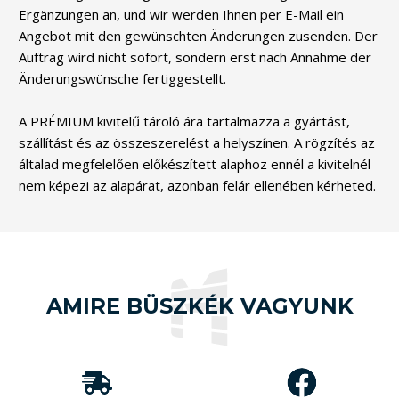
Ergänzungen an, und wir werden Ihnen per E-Mail ein
Angebot mit den gewünschten Änderungen zusenden. Der
Auftrag wird nicht sofort, sondern erst nach Annahme der
Änderungswünsche fertiggestellt.
A PRÉMIUM kivitelű tároló ára tartalmazza a gyártást,
szállítást és az összeszerelést a helyszínen. A rögzítés az
általad megfelelően előkészített alaphoz ennél a kivitelnél
nem képezi az alapárat, azonban felár ellenében kérheted.
AMIRE BÜSZKÉK VAGYUNK
Vásárlóink 5-ből
4.9 pontra
A
értékelték a
MobilGarázsBolt.hu
munkánkat,
óta
2015
már
1000 db
közel
szolgálja vásárlói
eddig leadott