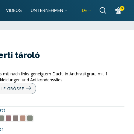
Részletek
0
DE
VIDEOS
UNTERNEHMEN
lo@mobilgarazsbolt.hu
Részletek
llo@mobilgarazsbolt.hu
ti tároló
it nach links geneigtem Dach, in Anthrazitgrau, mit 1
rkleidungen und Antikondensvlies
LLE GRÖSSE
att
or