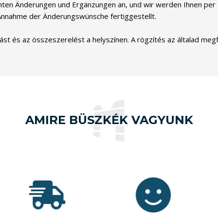
schten Änderungen und Ergänzungen an, und wir werden Ihnen pe
 Annahme der Änderungswünsche fertiggestellt.
tást és az összeszerelést a helyszínen. A rögzítés az általad megf
AMIRE BÜSZKÉK VAGYUNK
Vásárlóink 5-ből
4.9 pontra
Indulásunk óta
értékelték a
-nél is
10.000
munkánkat,
több
1000 db
közel
et
termék
eddig leadott
értékesítettünk
vélemény
valós