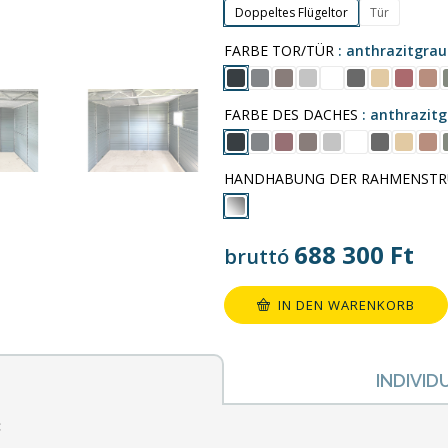
Doppeltes Flügeltor
Tür
FARBE TOR/TÜR
anthrazitgra
FARBE DES DACHES
anthrazit
HANDHABUNG DER RAHMENSTR
688 300
Ft
bruttó
IN DEN WARENKORB
INDIVID
: