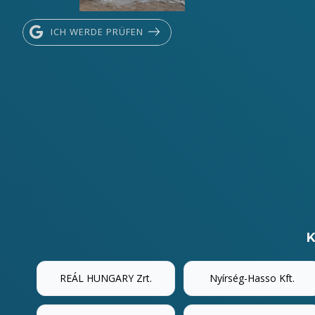
ICH WERDE PRÜFEN
K
REÁL HUNGARY Zrt.
Nyírség-Hasso Kft.