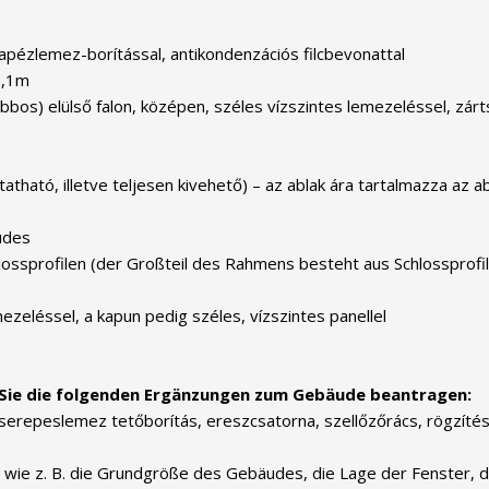
rapézlemez-borítással, antikondenzációs filcbevonattal
2,1m
jobbos) elülső falon, középen, széles vízszintes lemezeléssel, zá
ható, illetve teljesen kivehető) – az ablak ára tartalmazza az ab
udes
ssprofilen (der Großteil des Rahmens besteht aus Schlossprofile
ezeléssel, a kapun pedig széles, vízszintes panellel
Sie die folgenden Ergänzungen zum Gebäude beantragen:
 cserepeslemez tetőborítás, ereszcsatorna, szellőzőrács, rögzítés
wie z. B. die Grundgröße des Gebäudes, die Lage der Fenster, d