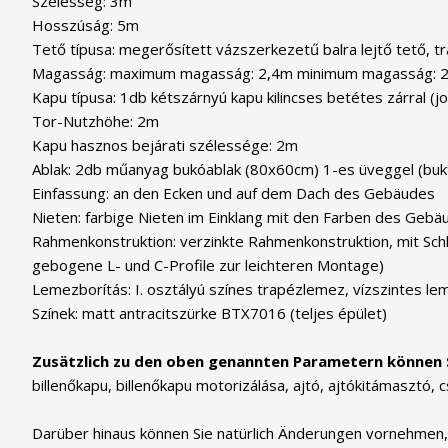
Szélesség: 3m
Hosszúság: 5m
Tető típusa: megerősített vázszerkezetű balra lejtő tető, t
Magasság: maximum magasság: 2,4m minimum magasság: 
Kapu típusa: 1db kétszárnyú kapu kilincses betétes zárral (
Tor-Nutzhöhe: 2m
Kapu hasznos bejárati szélessége: 2m
Ablak: 2db műanyag bukóablak (80x60cm) 1-es üveggel (buktat
Einfassung: an den Ecken und auf dem Dach des Gebäudes
Nieten: farbige Nieten im Einklang mit den Farben des Gebä
Rahmenkonstruktion: verzinkte Rahmenkonstruktion, mit Schlo
gebogene L- und C-Profile zur leichteren Montage)
Lemezborítás: I. osztályú színes trapézlemez, vízszintes lem
Színek: matt antracitszürke BTX7016 (teljes épület)
Zusätzlich zu den oben genannten Parametern können 
billenőkapu, billenőkapu motorizálása, ajtó, ajtókitámasztó,
Darüber hinaus können Sie natürlich Änderungen vornehmen, 