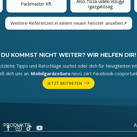
Alsó-Tisza-vidéki Vízügyi
Packmaster Kft.
Igazgatóság
↗
Weitere Referenzen in einem neuen Fenster ansehen
DU KOMMST NICHT WEITER? WIR HELFEN DIR!
tzliche Tipps und Ratschläge suchst oder dich für Neuigkeiten int
ieß dich uns an.
MobilgarázsGuru
nevű zárt Facebook-csoportun
JETZT BEITRETEN
PRODUKTE
A