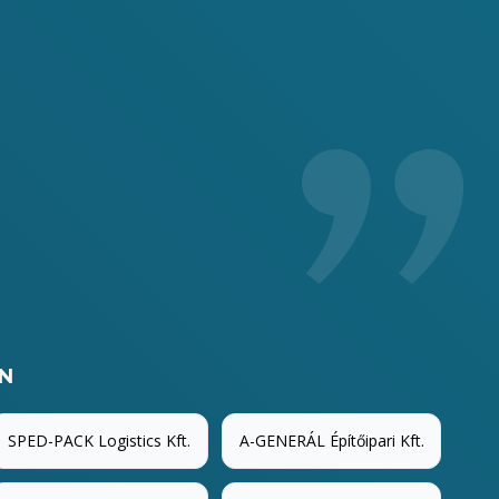
arbe
EN
SPED-PACK Logistics Kft.
A-GENERÁL Építőipari Kft.