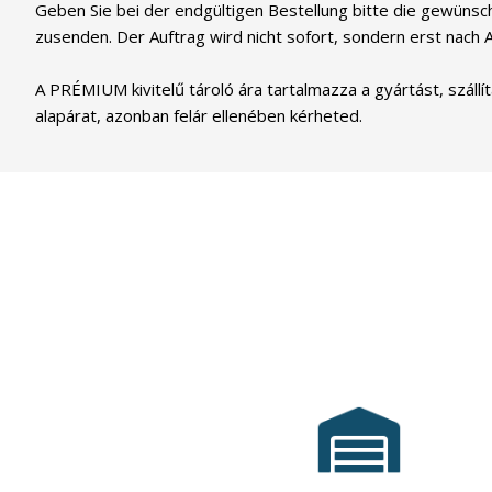
Geben Sie bei der endgültigen Bestellung bitte die gewün
zusenden. Der Auftrag wird nicht sofort, sondern erst nach
A PRÉMIUM kivitelű tároló ára tartalmazza a gyártást, szállí
alapárat, azonban felár ellenében kérheted.
A
MobilGarázsBolt.hu
óta
2015
már
szolgálja vásárlói
érdekeit minden