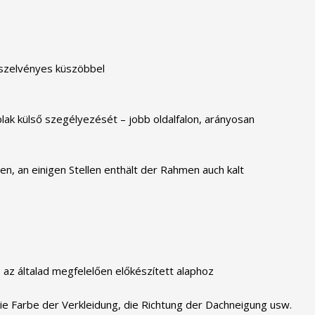
rtszelvényes küszöbbel
lak külső szegélyezését – jobb oldalfalon, arányosan
n, an einigen Stellen enthält der Rahmen auch kalt
 az általad megfelelően előkészített alaphoz
ie Farbe der Verkleidung, die Richtung der Dachneigung usw.