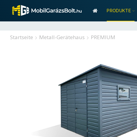
Garant
PRODUKTE
Stauraum? Wir habe
Garan
Startseite
Metall-Gerätehaus
PREMIUM
Stauraum? Wir habe