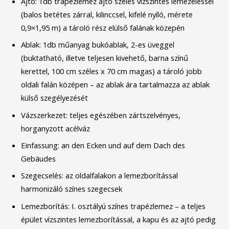
Ajtó: 1db trapézlemez ajtó széles vízszintes lemezeléssel
(balos betétes zárral, kilinccsel, kifelé nyíló, mérete
0,9×1,95 m) a tároló rész elülső falának közepén
Ablak: 1db műanyag bukóablak, 2-es üveggel
(buktatható, illetve teljesen kivehető, barna színű
kerettel, 100 cm széles x 70 cm magas) a tároló jobb
oldali falán középen – az ablak ára tartalmazza az ablak
külső szegélyezését
Vázszerkezet: teljes egészében zártszelvényes,
horganyzott acélváz
Einfassung: an den Ecken und auf dem Dach des
Gebäudes
Szegecselés: az oldalfalakon a lemezborítással
harmonizáló színes szegecsek
Lemezborítás: I. osztályú színes trapézlemez – a teljes
épület vízszintes lemezborítással, a kapu és az ajtó pedig