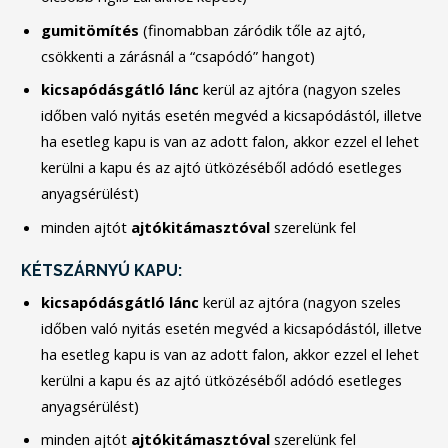
gumitömítés
(finomabban záródik tőle az ajtó,
csökkenti a zárásnál a “csapódó” hangot)
kicsapódásgátló
lánc
kerül az ajtóra (nagyon szeles
időben való nyitás esetén megvéd a kicsapódástól, illetve
ha esetleg kapu is van az adott falon, akkor ezzel el lehet
kerülni a kapu és az ajtó ütközéséből adódó esetleges
anyagsérülést)
minden ajtót
ajtókitámasztóval
szerelünk fel
KÉTSZÁRNYÚ KAPU:
kicsapódásgátló
lánc
kerül az ajtóra (nagyon szeles
időben való nyitás esetén megvéd a kicsapódástól, illetve
ha esetleg kapu is van az adott falon, akkor ezzel el lehet
kerülni a kapu és az ajtó ütközéséből adódó esetleges
anyagsérülést)
minden ajtót
ajtókitámasztóval
szerelünk fel