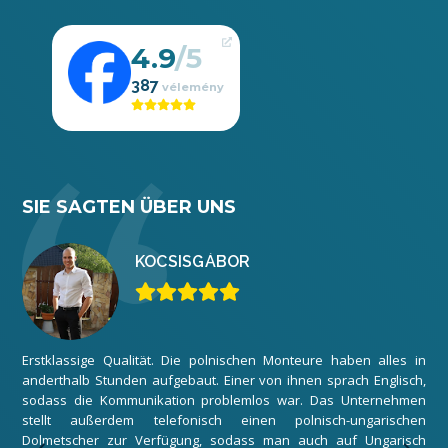
4.9
387
SIE SAGTEN ÜBER UNS
KOCSIS
GÁBOR
Erstklassige Qualität. Die polnischen Monteure haben alles in
Wir
anderthalb Stunden aufgebaut. Einer von ihnen sprach Englisch,
zuf
sodass die Kommunikation problemlos war. Das Unternehmen
Gar
stellt außerdem telefonisch einen polnisch-ungarischen
Mon
Dolmetscher zur Verfügung, sodass man auch auf Ungarisch
Unt