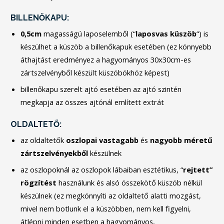
BILLENŐKAPU:
0,5cm
magasságú laposelemből (“
laposvas
küszöb
“) is
készülhet a küszöb a billenőkapuk esetében (ez könnyebb
áthajtást eredményez a hagyományos 30x30cm-es
zártszelvényből készült küszöbökhöz képest)
billenőkapu szerelt ajtó esetében az ajtó szintén
megkapja az összes ajtónál említett extrát
OLDALTETŐ:
az oldaltetők
oszlopai
vastagabb
és
nagyobb
méretű
zártszelvényekből
készülnek
az oszlopoknál az oszlopok lábaiban esztétikus, “
rejtett”
rögzítést
használunk és alsó összekötő küszöb nélkül
készülnek (ez megkönnyíti az oldaltető alatti mozgást,
mivel nem botlunk el a küszöbben, nem kell figyelni,
átlépni minden esetben a hagyományos,