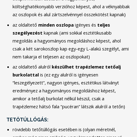
költséghatékonyabb verzióhoz képest, ahol a véknyabbak
az oszlopok és alul zártszelvénnyel összekötést kapnak)
az oldaltető
minden
oszlopa
igényes és
teljes
szegélyezést
kapnak (ami sokkal esztétikusabb
megoldás a hagyományos megoldáshoz képest, ahol
csak a két sarokoszlop kap egy-egy L-alakú szegélyt, ami
nem takarja el teljesen az oszlopokat)
az oldaltető alulról
készülhet
trapézlemez
tetőalj
burkolattal
is (ez egy alulról is igényesen
“leszegélyezett”, nagyon igényes, esztétikus látványt
eredményez a hagyományos megoldáshoz képest,
amikor a tetőalj burkolat nélkül készül, csak a
trapézlemez hátsó fala “pucéran” látszik alulról a tetőn)
TETŐTÚLLÓGÁS:
rövidebb tetőtúllógás esetében is (olyan méretnél,