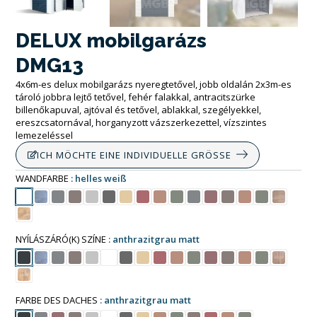
DELUX mobilgarázs
DMG13
4x6m-es delux mobilgarázs nyeregtetővel, jobb oldalán 2x3m-es
tároló jobbra lejtő tetővel, fehér falakkal, antracitszürke
billenőkapuval, ajtóval és tetővel, ablakkal, szegélyekkel,
ereszcsatornával, horganyzott vázszerkezettel, vízszintes
lemezeléssel
ICH MÖCHTE EINE INDIVIDUELLE GRÖSSE
WANDFARBE
helles weiß
NYÍLÁSZÁRÓ(K) SZÍNE
anthrazitgrau matt
FARBE DES DACHES
anthrazitgrau matt