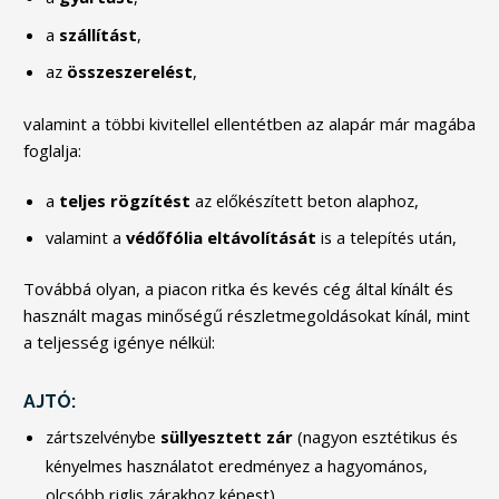
a
szállítást
,
az
összeszerelést
,
valamint a többi kivitellel ellentétben az alapár már magába
foglalja:
a
teljes rögzítést
az előkészített beton alaphoz,
valamint a
védőfólia eltávolítását
is a telepítés után,
Továbbá olyan, a piacon ritka és kevés cég által kínált és
használt magas minőségű részletmegoldásokat kínál, mint
a teljesség igénye nélkül:
AJTÓ:
zártszelvénybe
süllyesztett
zár
(nagyon esztétikus és
kényelmes használatot eredményez a hagyomános,
olcsóbb riglis zárakhoz képest)