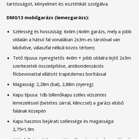
tartósságot, kényelmet és esztétikát szolgálva.
DMG13 mobilgarázs (lemezgarázs):
Szélesség és hosszúság: 6x6m (4x6m garázs, mely a jobb
oldalán a hátsó fal vonalában 2x3m-es tárolóval van
kibővítve, válaszfal nélküli közös térben)
Tető típusa: nyeregtetős 4x6m + jobb oldalra lejtő 2x3m
szerkezetek összeépítése, antikondenzációs
filcbevonattal ellátott trapézlemez borítással
Magasság: 2,28m (bal), 2,88m (nyereg)
Kapu típusa: 1db billenőkapu széles vízszintes
lemezeléssel (betétes zárral, kilinccsel) a garázs elülső
falának közepén
Kapu hasznos bejárati szélessége és magassága:
2,75×1,9m