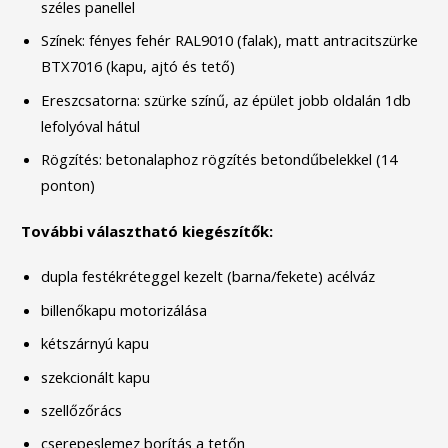
széles panellel
Színek: fényes fehér RAL9010 (falak), matt antracitszürke
BTX7016 (kapu, ajtó és tető)
Ereszcsatorna: szürke színű, az épület jobb oldalán 1db
lefolyóval hátul
Rögzítés: betonalaphoz rögzítés betondűbelekkel (14
ponton)
További választható kiegészítők:
dupla festékréteggel kezelt (barna/fekete) acélváz
billenőkapu motorizálása
kétszárnyú kapu
szekcionált kapu
szellőzőrács
cserepeslemez borítás a tetőn