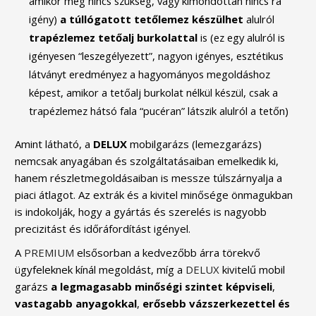
amikor még nincs szükség, vagy kimondottan nincs rá
igény)
a
túllógatott
tetőlemez
készülhet
alulról
trapézlemez
tetőalj
burkolattal
is (ez egy alulról is
igényesen “leszegélyezett”, nagyon igényes, esztétikus
látványt eredményez a hagyományos megoldáshoz
képest, amikor a tetőalj burkolat nélkül készül, csak a
trapézlemez hátsó fala “pucéran” látszik alulról a tetőn)
Amint látható, a
DELUX
mobilgarázs (lemezgarázs)
nemcsak anyagában és szolgáltatásaiban emelkedik ki,
hanem részletmegoldásaiban is messze túlszárnyalja a
piaci átlagot. Az extrák és a kivitel minősége önmagukban
is indokolják, hogy a gyártás és szerelés is nagyobb
precizitást és időráfordítást igényel.
A
PREMIUM
elsősorban a kedvezőbb árra törekvő
ügyfeleknek kínál megoldást, míg a
DELUX
kivitelű mobil
garázs
a
legmagasabb
minőségi
szintet
képviseli
,
vastagabb
anyagokkal
,
erősebb
vázszerkezettel
és