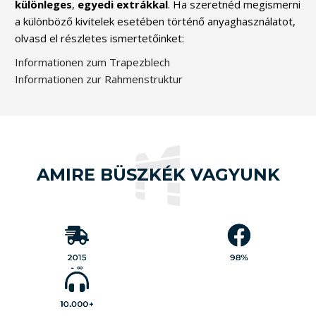
különleges
,
egyedi
extrákkal
. Ha szeretnéd megismerni
a különböző kivitelek esetében történő anyaghasználatot,
olvasd el részletes ismertetőinket:
Informationen zum Trapezblech
Informationen zur Rahmenstruktur
AMIRE BÜSZKÉK VAGYUNK
Vásárlóink 5-ből
4.9 pontra
A
értékelték a
MobilGarázsBolt.hu
munkánkat,
óta
2015
már
1000 db
közel
szolgálja vásárlói
eddig leadott
érdekeit minden
vélemény
valós
2015
98%
igényt kielégítő
alapján, ami
termékpalettájával.
98%-os
- ∞
et
elégedettség
Indulásunk óta
😊
jelent
-nél is
10.000
több
et
termék
értékesítettünk
10.000+
a különböző
kiviteleinkből.