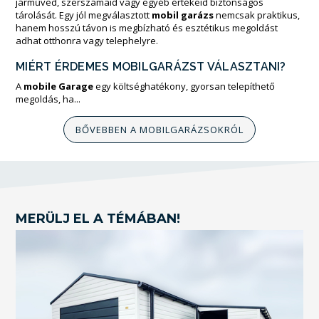
járműved, szerszámaid vagy egyéb értékeid biztonságos
tárolását. Egy jól megválasztott
mobil garázs
nemcsak praktikus,
hanem hosszú távon is megbízható és esztétikus megoldást
adhat otthonra vagy telephelyre.
MIÉRT ÉRDEMES MOBILGARÁZST VÁLASZTANI?
A
mobile Garage
egy költséghatékony, gyorsan telepíthető
megoldás, ha...
BŐVEBBEN A MOBILGARÁZSOKRÓL
MERÜLJ EL A TÉMÁBAN!