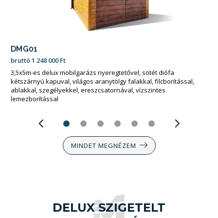
DMG01
bruttó
1 248 000
Ft
3,5x5m-es delux mobilgarázs nyeregtetővel, sötét diófa
kétszárnyú kapuval, világos aranytölgy falakkal, filcborítással,
ablakkal, szegélyekkel, ereszcsatornával, vízszintes
lemezborítással
MINDET MEGNÉZEM
DELUX SZIGETELT