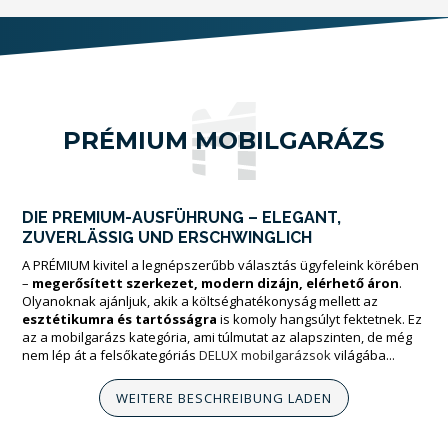
PRÉMIUM MOBILGARÁZS
DIE PREMIUM-AUSFÜHRUNG – ELEGANT,
ZUVERLÄSSIG UND ERSCHWINGLICH
A PRÉMIUM kivitel a legnépszerűbb választás ügyfeleink körében
–
megerősített szerkezet, modern dizájn, elérhető áron
.
Olyanoknak ajánljuk, akik a költséghatékonyság mellett az
esztétikumra és tartósságra
is komoly hangsúlyt fektetnek. Ez
az a mobilgarázs kategória, ami túlmutat az alapszinten, de még
nem lép át a felsőkategóriás
DELUX mobilgarázsok
világába...
WEITERE BESCHREIBUNG LADEN