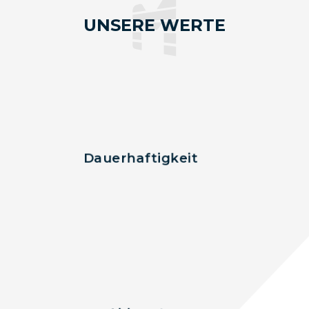
UNSERE WERTE
Unsere
Gebäude sind
aus
hochwertigen
Materialien
Dauerhaftigkeit
gefertigt und
behalten
garantiert
über viele
Jahre ihren
Wert.
Mit
herausragender
Professionalität
und akribischer