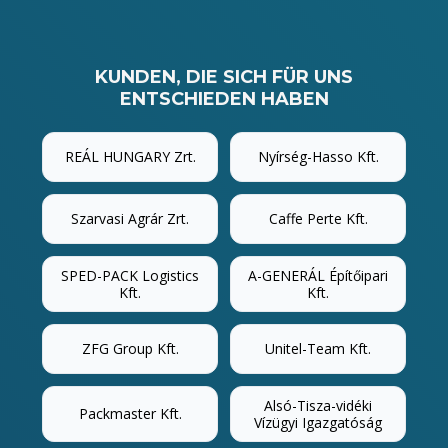
KUNDEN, DIE SICH FÜR UNS
ENTSCHIEDEN HABEN
REÁL HUNGARY Zrt.
Nyírség-Hasso Kft.
Szarvasi Agrár Zrt.
Caffe Perte Kft.
SPED-PACK Logistics
A-GENERÁL Építőipari
Kft.
Kft.
ZFG Group Kft.
Unitel-Team Kft.
Alsó-Tisza-vidéki
Packmaster Kft.
Vízügyi Igazgatóság