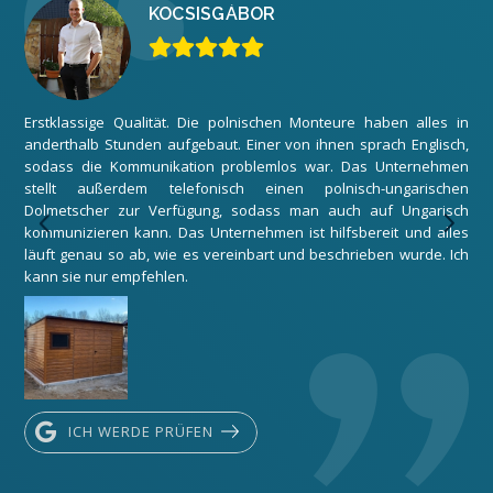
KOCSIS
GÁBOR
Erstklassige Qualität. Die polnischen Monteure haben alles in
Wir
anderthalb Stunden aufgebaut. Einer von ihnen sprach Englisch,
zuf
sodass die Kommunikation problemlos war. Das Unternehmen
Gar
stellt außerdem telefonisch einen polnisch-ungarischen
Mon
Dolmetscher zur Verfügung, sodass man auch auf Ungarisch
Unt
kommunizieren kann. Das Unternehmen ist hilfsbereit und alles
Dan
läuft genau so ab, wie es vereinbart und beschrieben wurde. Ich
kann sie nur empfehlen.
ICH WERDE PRÜFEN