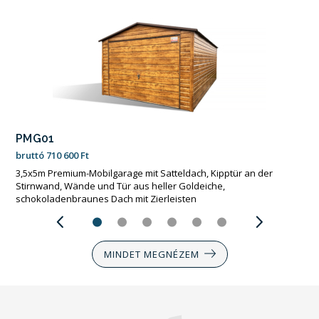
PMG02
bruttó
732 000
Ft
3×6m große Premium-Mobilgarage mit nach links geneigtem
Pultdach, Garagentor und Seitentür in Goldeiche, anthrazitgrauen
Wänden und Dach, einem Fenster und Verkleidungen
MINDET MEGNÉZEM