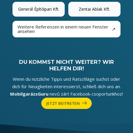
Generál Építőipari Kft.
Zentai Ablak Kft.
Weitere Referenzen in einem neuen Fenster
↗
ansehen
DU KOMMST NICHT WEITER? WIR
HELFEN DIR!
Wenn du nützliche Tipps und Ratschläge suchst oder
dich für Neuigkeiten interessierst, schließ dich uns an.
MobilgarázsGuru
nevű zárt Facebook-csoportunkhoz!
JETZT BEITRETEN