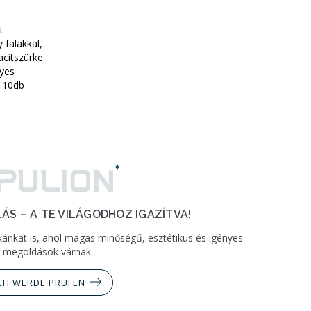
t
 falakkal,
acitszürke
nyes
, 10db
ÁS – A TE VILÁGODHOZ IGAZÍTVA!
ánkat is, ahol magas minőségű, esztétikus és igényes
megoldások várnak.
CH WERDE PRÜFEN