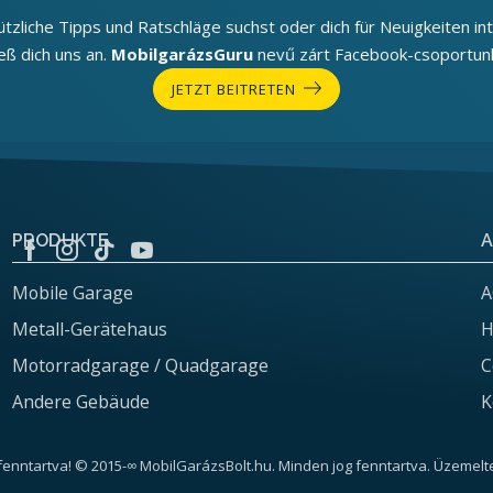
tzliche Tipps und Ratschläge suchst oder dich für Neuigkeiten int
ieß dich uns an.
MobilgarázsGuru
nevű zárt Facebook-csoportun
JETZT BEITRETEN
PRODUKTE
A
Mobile Garage
A
Metall-Gerätehaus
H
Motorradgarage / Quadgarage
C
Andere Gebäude
K
fenntartva! © 2015-∞ MobilGarázsBolt.hu. Minden jog fenntartva. Üzemelte