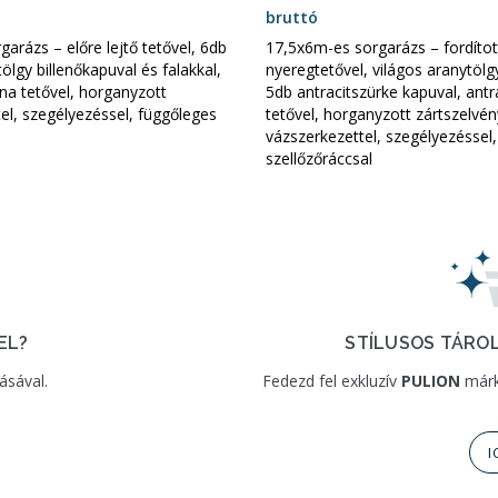
bruttó
arázs – előre lejtő tetővel, 6db
17,5x6m-es sorgarázs – fordítot
ölgy billenőkapuval és falakkal,
nyeregtetővel, világos aranytölgy
a tetővel, horganyzott
5db antracitszürke kapuval, antr
el, szegélyezéssel, függőleges
tetővel, horganyzott zártszelvé
vázszerkezettel, szegélyezéssel
szellőzőráccsal
STÍLUSOS TÁROL
EL?
Fedezd fel exkluzív
PULION
márk
ásával.
I