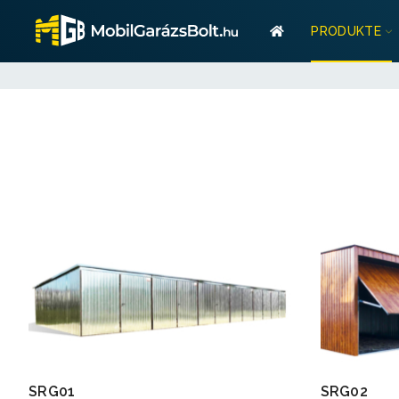
Garant
PRODUKTE
Stauraum? Wir habe
Garan
Stauraum? Wir habe
SRG01
SRG02