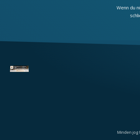
Wenn du nü
schl
Minden jog 