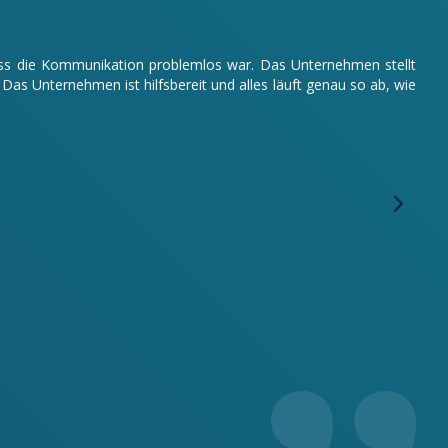
odass die Kommunikation problemlos war. Das Unternehmen stellt
s Unternehmen ist hilfsbereit und alles läuft genau so ab, wie
Wir 
arbe