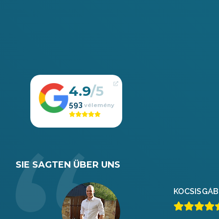
4.9
593
SIE SAGTEN ÜBER UNS
KOCSIS
GÁB