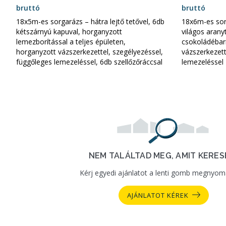
bruttó
bruttó
18x5m-es sorgarázs – hátra lejtő tetővel, 6db
18x6m-es sorg
kétszárnyú kapuval, horganyzott
világos aranyt
lemezborítással a teljes épületen,
csokoládébarn
horganyzott vázszerkezettel, szegélyezéssel,
vázszerkezett
függőleges lemezeléssel, 6db szellőzőráccsal
lemezeléssel
NEM TALÁLTAD MEG, AMIT KERES
Kérj egyedi ajánlatot a lenti gomb megnyom
AJÁNLATOT KÉREK