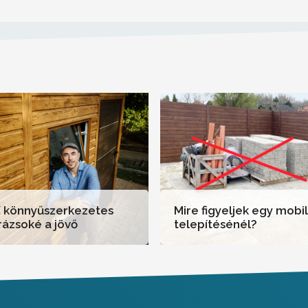
 könnyűszerkezetes
Mire figyeljek egy mobi
ázsoké a jövő
telepítésénél?