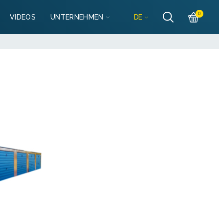
Részletek
0
DE
VIDEOS
UNTERNEHMEN
lo@mobilgarazsbolt.hu
Részletek
llo@mobilgarazsbolt.hu