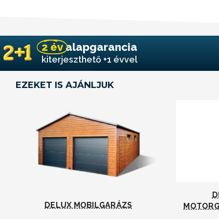
2 év
alapgarancia
kiterjeszthető +1 évvel
EZEKET IS AJÁNLJUK
D
DELUX MOBILGARÁZS
MOTORG