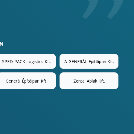
EN
SPED-PACK Logistics Kft.
A-GENERÁL Építőipari Kft.
Generál Építőipari Kft.
Zentai Ablak Kft.