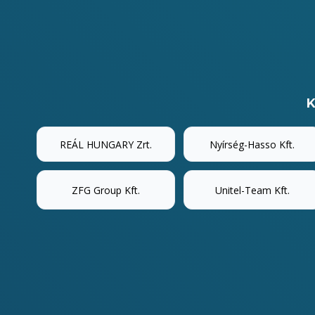
K
REÁL HUNGARY Zrt.
Nyírség-Hasso Kft.
ZFG Group Kft.
Unitel-Team Kft.