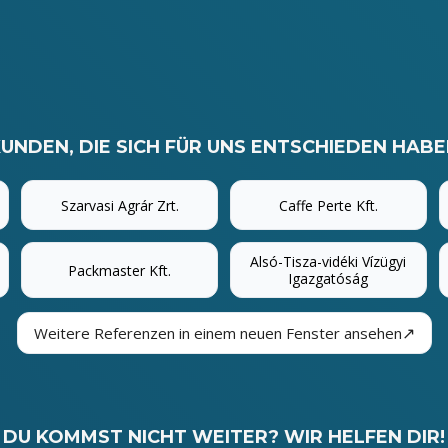
UNDEN, DIE SICH FÜR UNS ENTSCHIEDEN HAB
Szarvasi Agrár Zrt.
Caffe Perte Kft.
Alsó-Tisza-vidéki Vízügyi
Packmaster Kft.
Igazgatóság
↗
Weitere Referenzen in einem neuen Fenster ansehen
DU KOMMST NICHT WEITER? WIR HELFEN DIR!