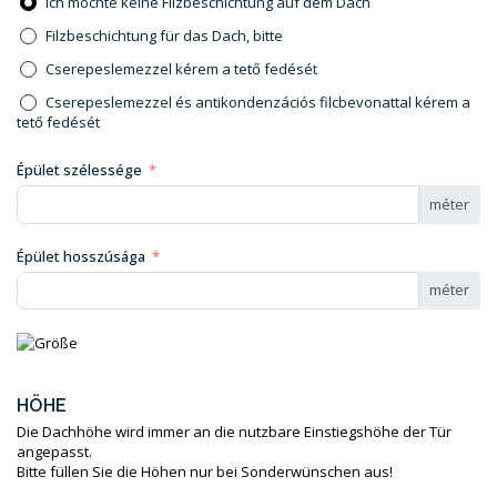
Ich möchte keine Filzbeschichtung auf dem Dach
Filzbeschichtung für das Dach, bitte
Cserepeslemezzel kérem a tető fedését
Cserepeslemezzel és antikondenzációs filcbevonattal kérem a
tető fedését
Épület szélessége
méter
Épület hosszúsága
méter
HÖHE
Die Dachhöhe wird immer an die nutzbare Einstiegshöhe der Tür
angepasst.
Bitte füllen Sie die Höhen nur bei Sonderwünschen aus!