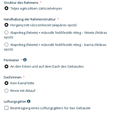
Struktur des Rahmens
Teljes egészében zártszelvényes
Handhabung der Rahmenstruktur
Horganyzott vázszerkezet (alapáras opció)
Alapréteg (fekete) + második fedőfesték réteg – fekete (feláras
opció)
Alapréteg (fekete) + második fedőfesték réteg – barna (feláras
opció)
Perimeter
An den Ecken und auf dem Dach des Gebäudes
Dachrinnen
Kein Kanal bitte
Rinne mit Ablauf
Lüftungsgitter
Beantragung eines Lüftungsgitters für das Gebäude