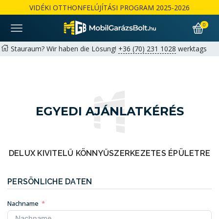
VIDÉKI OTTHONFELÚJÍTÁSI PROGRAM 2025-2026
0
Stauraum? Wir haben die Lösung!
+36 (70) 231 1028
werktags
von 9:00 bis 17:00 Uhr |
hello@mobilgarazsbolt.hu
Kostenlose Lieferung und Montage landesweit
Garantie: 2+1 Jahre für Privatkunden möglich | 1+1 Jahre für
Unternehmen
Részletek
EGYEDI AJÁNLATKÉRÉS
DELUX KIVITELŰ KÖNNYŰSZERKEZETES ÉPÜLETRE
PERSÖNLICHE DATEN
Nachname