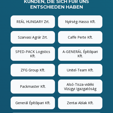
KUNDEN, DIE SICH FÜR UNS
ENTSCHIEDEN HABEN
REÁL HUNGARY Zrt.
Nyírség-Hasso Kft.
Szarvasi Agrár Zrt.
Caffe Perte Kft.
SPED-PACK Logistics
A-GENERÁL Építőipari
Kft.
Kft.
ZFG Group Kft.
Unitel-Team Kft.
Alsó-Tisza-vidéki
Packmaster Kft.
Vízügyi Igazgatóság
Generál Építőipari Kft.
Zentai Ablak Kft.