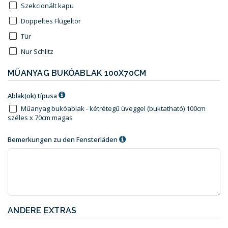
Szekcionált kapu
Doppeltes Flügeltor
Tür
Nur Schlitz
MŰANYAG BUKÓABLAK 100X70CM
Ablak(ok) típusa
Műanyag bukóablak - kétrétegű üveggel (buktatható) 100cm
széles x 70cm magas
Bemerkungen zu den Fensterläden
ANDERE EXTRAS