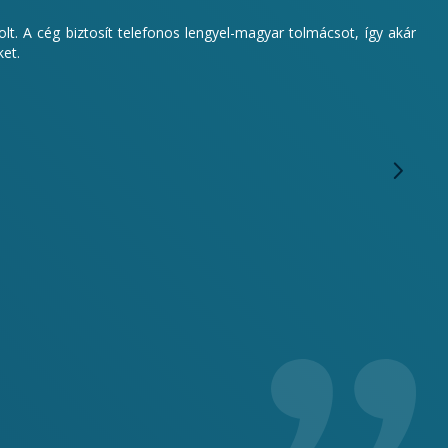
lt. A cég biztosít telefonos lengyel-magyar tolmácsot, így akár
ket.
Mi e
dolg