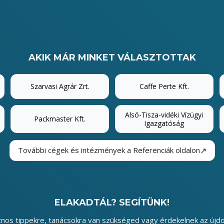
AKIK MÁR MINKET VÁLASZTOTTAK
Szarvasi Agrár Zrt.
Caffe Perte Kft.
Alsó-Tisza-vidéki Vízügyi
Packmaster Kft.
Igazgatóság
↗
További cégek és intézmények a Referenciák oldalon
ELAKADTÁL? SEGÍTÜNK!
nos tippekre, tanácsokra van szükséged vagy érdekelnek az újd