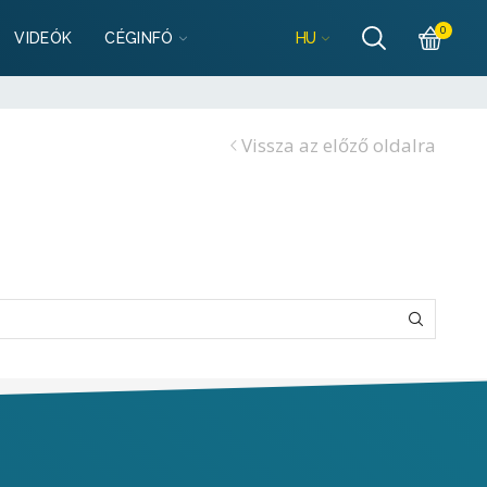
szletek
0
HU
VIDEÓK
CÉGINFÓ
lgarazsbolt.hu
szletek
Vissza az előző oldalra
lgarazsbolt.hu