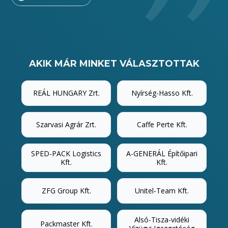
AKIK MÁR MINKET VÁLASZTOTTAK
REÁL HUNGARY Zrt.
Nyírség-Hasso Kft.
Szarvasi Agrár Zrt.
Caffe Perte Kft.
SPED-PACK Logistics
A-GENERÁL Építőipari
Kft.
Kft.
ZFG Group Kft.
Unitel-Team Kft.
Alsó-Tisza-vidéki
Packmaster Kft.