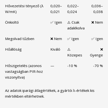
Hővezetési tényező (λ
0,020–
0,022–
0,036–
W/mK)
0,021
0,024
0,038
Önkioltó
✅ Igen
⚠️ Csak
❌ Nem
adalékolva
Megolvad tűzben
❌ Nem
✅ Igen
✅ Igen
Hőállóság
Kiváló
⚠️
❌
Közepes
Gyenge
Hőszigetelés (azonos
—
-10 %
-70 %
vastagságban PIR-hoz
viszonyítva)
Az adatok iparági átlagértékek, a gyártói λ-értékek kis
mértékben eltérhetnek.