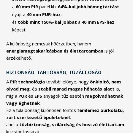
a
60 mm PIR
panel kb.
64%-kal jobb hőmegtartást
nyújt a
40 mm PUR-hoz
,
és
több mint 150%-kal jobbat
a
40 mm EPS-hez
képest.
A különbség nemcsak hőérzetben, hanem
energiamegtakarításban és élettartamban
is jól
érzékelhető.
BIZTONSÁG, TARTÓSSÁG, TŰZÁLLÓSÁG
A
PIR technológia
további előnye, hogy
önkioltó
,
nem
olvad meg
, és
stabil marad magas hőhatás alatt
is,
míg a
PUR
és
EPS
anyagok tűz esetén
megolvadhatnak
vagy éghetnek
.
Ez a tulajdonság különösen fontos
fémlemez burkolatú,
zárt szerkezetű épületeknél
,
ahol a
tűzbiztonság, szilárdság és hosszú élettartam
kulcsfontosságú.