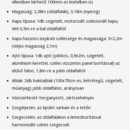
ellenében kérhető 100mm-es kivitelben is)
Magasság: 2,38m (oldalfalak), 3,18m (nyereg)
Kapu típusa: 1db szigetelt, motorizált szekcionált kapu,
elöl 0,5m-re a bal oldalfaltól
Kapu hasznos bejárati szélessége és magassága: 3×2,2m
(teljes magasság 2,1m)
Ajtó típusa: 1db ajtó (jobbos, 0,9x2m, szigetelt,
alumínium kerettel, széles vízszintes panel borítással) az
elülső falon, 1,8m-re a jobb oldalfaltól
Ablak: 2db bukóablak (100x70cm-es, kétrétegű, szigetelt,
műanyag) jobb oldalfalon, arányosan
Vázszerkezet: horganyzott, zártszelvényes
Szegélyezés: az épület sarkain és a tetőn
Szegecselés: az oldalfalakon a lemezborítással
harmonizáló színes szegecsek