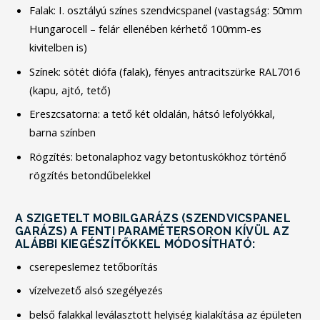
Falak: I. osztályú színes szendvicspanel (vastagság: 50mm
Hungarocell – felár ellenében kérhető 100mm-es
kivitelben is)
Színek: sötét diófa (falak), fényes antracitszürke RAL7016
(kapu, ajtó, tető)
Ereszcsatorna: a tető két oldalán, hátsó lefolyókkal,
barna színben
Rögzítés: betonalaphoz vagy betontuskókhoz történő
rögzítés betondűbelekkel
A SZIGETELT MOBILGARÁZS (SZENDVICSPANEL
GARÁZS) A FENTI PARAMÉTERSORON KÍVÜL AZ
ALÁBBI KIEGÉSZÍTŐKKEL MÓDOSÍTHATÓ:
cserepeslemez tetőborítás
vízelvezető alsó szegélyezés
belső falakkal leválasztott helyiség kialakítása az épületen