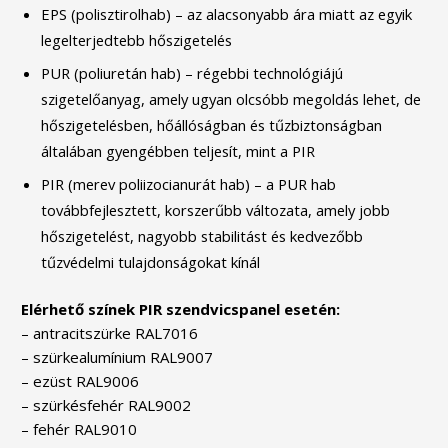
EPS (polisztirolhab) – az alacsonyabb ára miatt az egyik
legelterjedtebb hőszigetelés
PUR (poliuretán hab) – régebbi technológiájú
szigetelőanyag, amely ugyan olcsóbb megoldás lehet, de
hőszigetelésben, hőállóságban és tűzbiztonságban
általában gyengébben teljesít, mint a PIR
PIR (merev poliizocianurát hab) – a PUR hab
továbbfejlesztett, korszerűbb változata, amely jobb
hőszigetelést, nagyobb stabilitást és kedvezőbb
tűzvédelmi tulajdonságokat kínál
Elérhető színek PIR szendvicspanel esetén:
– antracitszürke RAL7016
– szürkealumínium RAL9007
– ezüst RAL9006
– szürkésfehér RAL9002
– fehér RAL9010