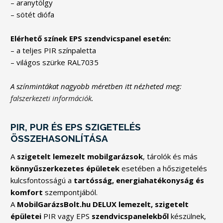
– aranytölgy
– sötét diófa
Elérhető színek EPS szendvicspanel esetén:
– a teljes PIR színpaletta
– világos szürke RAL7035
A színmintákat nagyobb méretben itt nézheted meg:
falszerkezeti információk
.
PIR, PUR ÉS EPS SZIGETELÉS
ÖSSZEHASONLÍTÁSA
A
szigetelt lemezelt mobilgarázsok
, tárolók és más
könnyűszerkezetes épületek
esetében a hőszigetelés
kulcsfontosságú a
tartósság, energiahatékonyság és
komfort
szempontjából.
A
MobilGarázsBolt.hu DELUX lemezelt, szigetelt
épületei
PIR vagy EPS
szendvicspanelekből
készülnek,