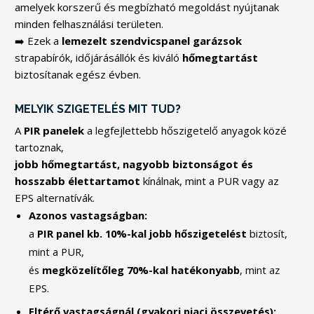
amelyek korszerű és megbízható megoldást nyújtanak
minden felhasználási területen.
➡️ Ezek a
lemezelt szendvicspanel garázsok
strapabírók, időjárásállók és kiváló
hőmegtartást
biztosítanak egész évben.
MELYIK SZIGETELÉS MIT TUD?
A
PIR panelek
a legfejlettebb hőszigetelő anyagok közé
tartoznak,
jobb hőmegtartást, nagyobb biztonságot és
hosszabb élettartamot
kínálnak, mint a PUR vagy az
EPS alternatívák.
Azonos vastagságban:
a
PIR panel kb. 10%-kal jobb hőszigetelést
biztosít,
mint a PUR,
és
megközelítőleg 70%-kal hatékonyabb
, mint az
EPS.
Eltérő vastagságnál (gyakori piaci összevetés):