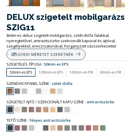
DELUX szigetelt mobilgarázs
SZIG11
8x6m-es delux szigetelt mobilgarázs, sötét diófa falakkal,
nyeregtetővel, antracitszürke szekcionált kapuval és ajtóval,
szegélyekkel, ereszcsatonával, horganyzott vázszerkezettel
EGYEDI MÉRETET SZERETNÉK
SZIGETELÉS TÍPUSA
50mm-es EPS
50mm-es EPS
100mm-es EPS
100mm-es PIR
60mm-es PIR
SZENDVICSPANEL SZÍNE
sötét diófa
SZIGETELT AJTÓ / SZEKCIONÁLT KAPU SZÍNE
antracitszürke
TETŐ SZÍNE
fényes antracitszürke