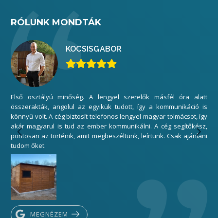
RÓLUNK MONDTÁK
KOCSIS
GÁBOR
Első osztályú minőség. A lengyel szerelők másfél óra alatt
Mi
összerakták, angolul az egyikük tudott, így a kommunikáció is
elé
könnyű volt. A cég biztosít telefonos lengyel-magyar tolmácsot, így
gar
akár magyarul is tud az ember kommunikálni. A cég segítőkész,
sza
pontosan az történik, amit megbeszéltünk, leírtunk. Csak ajánlani
Kös
tudom őket.
MEGNÉZEM