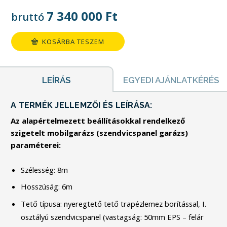
7 340 000
Ft
bruttó
KOSÁRBA TESZEM
LEÍRÁS
EGYEDI AJÁNLATKÉRÉS
A TERMÉK JELLEMZŐI ÉS LEÍRÁSA:
Az alapértelmezett beállításokkal rendelkező
szigetelt mobilgarázs (szendvicspanel garázs)
paraméterei:
Szélesség: 8m
Hosszúság: 6m
Tető típusa: nyeregtető tető trapézlemez borítással, I.
osztályú szendvicspanel (vastagság: 50mm EPS – felár