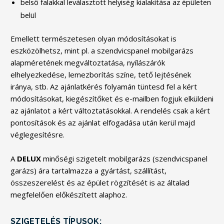
belső falakkal leválasztott helyiség kialakítása az épületen
belül
Emellett természetesen olyan módosításokat is
eszközölhetsz, mint pl. a szendvicspanel mobilgarázs
alapméretének megváltoztatása, nyílászárók
elhelyezkedése, lemezborítás színe, tető lejtésének
iránya, stb. Az ajánlatkérés folyamán tüntesd fel a kért
módosításokat, kiegészítőket és e-mailben fogjuk elküldeni
az ajánlatot a kért változtatásokkal. A rendelés csak a kért
pontosítások és az ajánlat elfogadása után kerül majd
véglegesítésre.
A
DELUX
minőségi szigetelt mobilgarázs (szendvicspanel
garázs) ára tartalmazza a gyártást, szállítást,
összeszerelést és az épület rögzítését is az általad
megfelelően előkészített alaphoz.
SZIGETELÉS TÍPUSOK: