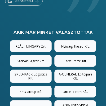
MEGNÉZEM
AKIK MÁR MINKET VÁLASZTOTTAK
REÁL HUNGARY Zrt.
Nyírség-Hasso Kft.
Szarvasi Agrár Zrt.
Caffe Perte Kft.
SPED-PACK Logistics
A-GENERÁL Építőipari
Kft.
Kft.
ZFG Group Kft.
Unitel-Team Kft.
Alsó-Tisza-vidéki