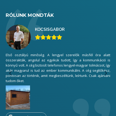
RÓLUNK MONDTÁK
KOCSIS
GÁBOR
Első osztályú minőség. A lengyel szerelők másfél óra alatt
Mi
összerakták, angolul az egyikük tudott, így a kommunikáció is
elé
könnyű volt. A cég biztosít telefonos lengyel-magyar tolmácsot, így
gar
akár magyarul is tud az ember kommunikálni. A cég segítőkész,
sza
pontosan az történik, amit megbeszéltünk, leírtunk. Csak ajánlani
Kös
tudom őket.