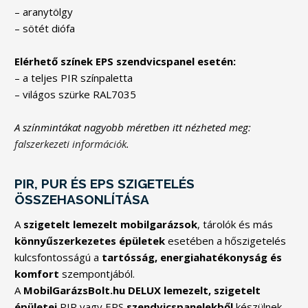
– aranytölgy
– sötét diófa
Elérhető színek EPS szendvicspanel esetén:
– a teljes PIR színpaletta
– világos szürke RAL7035
A színmintákat nagyobb méretben itt nézheted meg:
falszerkezeti információk
.
PIR, PUR ÉS EPS SZIGETELÉS
ÖSSZEHASONLÍTÁSA
A
szigetelt lemezelt mobilgarázsok
, tárolók és más
könnyűszerkezetes épületek
esetében a hőszigetelés
kulcsfontosságú a
tartósság, energiahatékonyság és
komfort
szempontjából.
A
MobilGarázsBolt.hu DELUX lemezelt, szigetelt
épületei
PIR vagy EPS
szendvicspanelekből
készülnek,