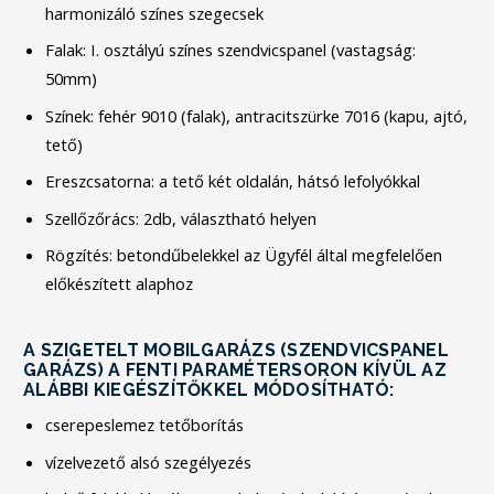
harmonizáló színes szegecsek
Falak: I. osztályú színes szendvicspanel (vastagság:
50mm)
Színek: fehér 9010 (falak), antracitszürke 7016 (kapu, ajtó,
tető)
Ereszcsatorna: a tető két oldalán, hátsó lefolyókkal
Szellőzőrács: 2db, választható helyen
Rögzítés: betondűbelekkel az Ügyfél által megfelelően
előkészített alaphoz
A SZIGETELT MOBILGARÁZS (SZENDVICSPANEL
GARÁZS) A FENTI PARAMÉTERSORON KÍVÜL AZ
ALÁBBI KIEGÉSZÍTŐKKEL MÓDOSÍTHATÓ:
cserepeslemez tetőborítás
vízelvezető alsó szegélyezés