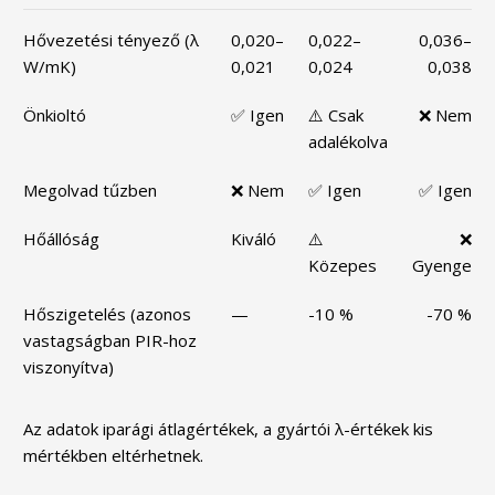
Hővezetési tényező (λ
0,020–
0,022–
0,036–
W/mK)
0,021
0,024
0,038
Önkioltó
✅ Igen
⚠️ Csak
❌ Nem
adalékolva
Megolvad tűzben
❌ Nem
✅ Igen
✅ Igen
Hőállóság
Kiváló
⚠️
❌
Közepes
Gyenge
Hőszigetelés (azonos
—
-10 %
-70 %
vastagságban PIR-hoz
viszonyítva)
Az adatok iparági átlagértékek, a gyártói λ-értékek kis
mértékben eltérhetnek.