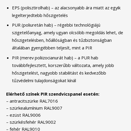
EPS (polisztirolhab) – az alacsonyabb ára miatt az egyik
legelterjedtebb hőszigetelés
PUR (poliuretán hab) – régebbi technológiájú
szigetelőanyag, amely ugyan olcsóbb megoldás lehet, de
hőszigetelésben, hőállóságban és tűzbiztonságban
általában gyengébben teljesít, mint a PIR
PIR (merev poliizocianurát hab) – a PUR hab
továbbfejlesztett, korszerűbb változata, amely jobb
hőszigetelést, nagyobb stabilitást és kedvezőbb
tűzvédelmi tulajdonságokat kínál
Elérhető színek PIR szendvicspanel esetén:
– antracitszürke RAL7016
– szürkealumínium RAL9007
– ezüst RAL9006
– szürkésfehér RAL9002
– fehér RAL9010