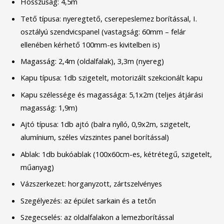
Hosszúság: 4,5m
Tető típusa: nyeregtető, cserepeslemez borítással, I.
osztályú szendvicspanel (vastagság: 60mm – felár
ellenében kérhető 100mm-es kivitelben is)
Magasság: 2,4m (oldalfalak), 3,3m (nyereg)
Kapu típusa: 1db szigetelt, motorizált szekcionált kapu
Kapu szélessége és magassága: 5,1x2m (teljes átjárási
magasság: 1,9m)
Ajtó típusa: 1db ajtó (balra nyíló, 0,9x2m, szigetelt,
alumínium, széles vízszintes panel borítással)
Ablak: 1db bukóablak (100x60cm-es, kétrétegű, szigetelt,
műanyag)
Vázszerkezet: horganyzott, zártszelvényes
Szegélyezés: az épület sarkain és a tetőn
Szegecselés: az oldalfalakon a lemezborítással