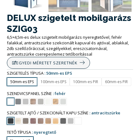
DELUX szigetelt mobilgarázs
SZIG03
6,5×4,5m-es delux szigetelt mobilgarázs nyeregtetővel, fehér
falakkal, antracitszürke szekcionált kapuval és ajtóval, ablakkal,
2db szellőzőráccsal, szegélyekkel, ereszcsatornával,
antracitszürke cserepeslemez tetőborítással
EGYEDI MÉRETET SZERETNÉK
SZIGETELÉS TÍPUSA
50mm-es EPS
50mm-es EPS
100mm-es EPS
100mm-es PIR
60mm-es PIR
SZENDVICSPANEL SZÍNE
fehér
SZIGETELT AJTÓ / SZEKCIONÁLT KAPU SZÍNE
antracitszürke
TETŐ TÍPUSA
nyeregtető