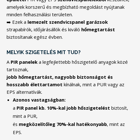
amelyek korszerű és megbízható megoldást nyújtanak
minden felhasználási területen.
➡️ Ezek a
lemezelt szendvicspanel garázsok
strapabírók, időjárásállók és kiváló
hőmegtartást
biztosítanak egész évben.
MELYIK SZIGETELÉS MIT TUD?
A
PIR panelek
a legfejlettebb hőszigetelő anyagok közé
tartoznak,
jobb hőmegtartást, nagyobb biztonságot és
hosszabb élettartamot
kínálnak, mint a PUR vagy az
EPS alternatívák.
Azonos vastagságban:
a
PIR panel kb. 10%-kal jobb hőszigetelést
biztosít,
mint a PUR,
és
megközelítőleg 70%-kal hatékonyabb
, mint az
EPS.