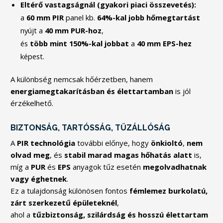
Eltérő vastagságnál (gyakori piaci összevetés):
a
60 mm PIR
panel kb.
64%-kal jobb hőmegtartást
nyújt a
40 mm PUR-hoz
,
és
több mint 150%-kal jobbat
a
40 mm EPS-hez
képest.
A különbség nemcsak hőérzetben, hanem
energiamegtakarításban és élettartamban
is jól
érzékelhető.
BIZTONSÁG, TARTÓSSÁG, TŰZÁLLÓSÁG
A
PIR technológia
további előnye, hogy
önkioltó
,
nem
olvad meg
, és
stabil marad magas hőhatás alatt
is,
míg a
PUR
és
EPS
anyagok tűz esetén
megolvadhatnak
vagy éghetnek
.
Ez a tulajdonság különösen fontos
fémlemez burkolatú,
zárt szerkezetű épületeknél
,
ahol a
tűzbiztonság, szilárdság és hosszú élettartam