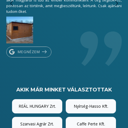
akár magyarul is tud az ember kommunikálni. A cég segítőkész,
sza
pontosan az történik, amit megbeszéltünk, leírtunk. Csak ajánlani
Kös
tudom őket.
MEGNÉZEM
AKIK MÁR MINKET VÁLASZTOTTAK
REÁL HUNGARY Zrt.
Nyírség-Hasso Kft.
Szarvasi Agrár Zrt.
Caffe Perte Kft.