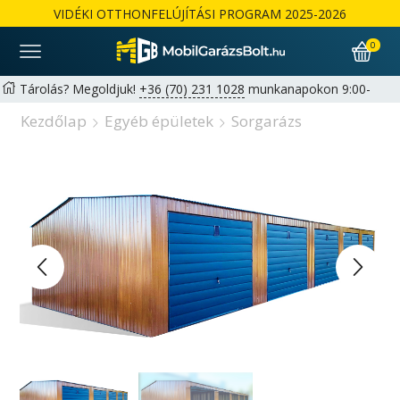
VIDÉKI OTTHONFELÚJÍTÁSI PROGRAM 2025-2026
0
Tárolás? Megoldjuk!
+36 (70) 231 1028
munkanapokon 9:00-
17:00 |
hello@mobilgarazsbolt.hu
Kezdőlap
Egyéb épületek
Sorgarázs
Ingyenes szállítás és összeszerelés az ország egész területén
Garancia: 2+1 év lehetőség magánszemélyeknek | 1+1 év
cégeknek -
Részletek