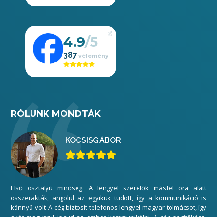
4.9
387
RÓLUNK MONDTÁK
KOCSIS
GÁBOR
Első osztályú minőség. A lengyel szerelők másfél óra alatt
Mi
összerakták, angolul az egyikük tudott, így a kommunikáció is
elé
könnyű volt. A cég biztosít telefonos lengyel-magyar tolmácsot, így
gar