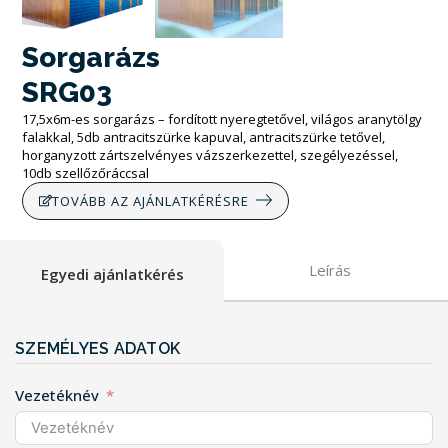
Sorgarázs
SRG03
17,5x6m-es sorgarázs – fordított nyeregtetővel, világos aranytölgy
falakkal, 5db antracitszürke kapuval, antracitszürke tetővel,
horganyzott zártszelvényes vázszerkezettel, szegélyezéssel,
10db szellőzőráccsal
TOVÁBB AZ AJÁNLATKÉRÉSRE
Leírás
Egyedi ajánlatkérés
SZEMÉLYES ADATOK
Vezetéknév