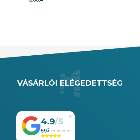
10.000+
a különböző
kiviteleinkből.
VÁSÁRLÓI ELÉGEDETTSÉG
4.9
593