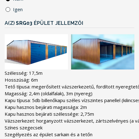
Igen
A(Z)
SRG03
ÉPÜLET JELLEMZŐI
Szélesség: 17,5m

Hosszúság: 6m

Tető típusa: megerősített vázszerkezetű, fordított nyeregtető
Magasság: 2,4m (oldalfalak), 3m (nyereg)

Kapu típusa: 5db billenőkapu széles vízszintes panellel (kilincs
Kapu hasznos bejárati magassága: 2m

Kapu hasznos bejárati szélessége: 2,75m

Vázszerkezet: horganyzott vázszerkezet, zártszelvényes (a vá
Színes szegecsek

Szegélyezés az épület sarkain és a tetőn
