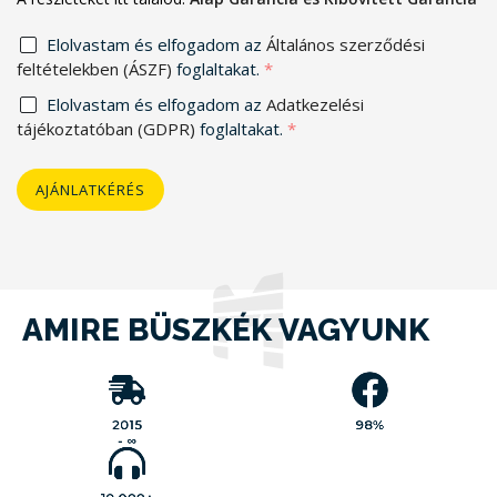
Elolvastam és elfogadom az
Általános szerződési
feltételekben (ÁSZF)
foglaltakat.
*
Elolvastam és elfogadom az
Adatkezelési
tájékoztatóban (GDPR)
foglaltakat.
*
AJÁNLATKÉRÉS
AMIRE BÜSZKÉK VAGYUNK
Vásárlóink 5-ből
4.9 pontra
A
értékelték a
MobilGarázsBolt.hu
munkánkat,
óta
2015
már
1000 db
közel
szolgálja vásárlói
eddig leadott
érdekeit minden
vélemény
valós
2015
98%
igényt kielégítő
alapján, ami
termékpalettájával.
98%-os
- ∞
et
elégedettség
Indulásunk óta
😊
jelent
-nél is
10.000
több
et
termék
értékesítettünk