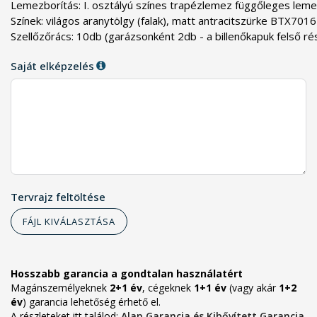
Lemezborítás: I. osztályú színes trapézlemez függőleges lemeze
Színek: világos aranytölgy (falak), matt antracitszürke BTX7016 
Szellőzőrács: 10db (garázsonként 2db - a billenőkapuk felső ré
Saját elképzelés
Tervrajz feltöltése
FÁJL KIVÁLASZTÁSA
Hosszabb garancia a gondtalan használatért
Magánszemélyeknek
2+1 év
, cégeknek
1+1 év
(vagy akár
1+2
év
) garancia lehetőség érhető el.
A részleteket itt találod:
Alap Garancia és Kibővített Garancia