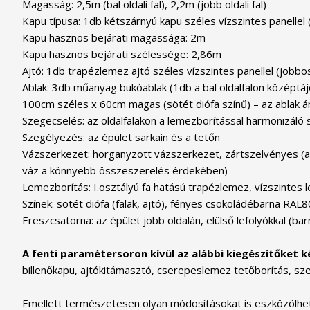
Magasság: 2,5m (bal oldali fal), 2,2m (jobb oldali fal)
Kapu típusa: 1db kétszárnyú kapu széles vízszintes panellel 
Kapu hasznos bejárati magassága: 2m
Kapu hasznos bejárati szélessége: 2,86m
Ajtó: 1db trapézlemez ajtó széles vízszintes panellel (jobbos)
Ablak: 3db műanyag bukóablak (1db a bal oldalfalon középtájo
100cm széles x 60cm magas (sötét diófa színű) – az ablak á
Szegecselés: az oldalfalakon a lemezborítással harmonizáló
Szegélyezés: az épület sarkain és a tetőn
Vázszerkezet: horganyzott vázszerkezet, zártszelvényes (a vá
váz a könnyebb összeszerelés érdekében)
Lemezborítás: I.osztályú fa hatású trapézlemez, vízszintes 
Színek: sötét diófa (falak, ajtó), fényes csokoládébarna RAL8
Ereszcsatorna: az épület jobb oldalán, elülső lefolyókkal (bar
A fenti paramétersoron kívül az alábbi kiegészítőket k
billenőkapu, ajtókitámasztó, cserepeslemez tetőborítás, sze
Emellett természetesen olyan módosításokat is eszközölhets