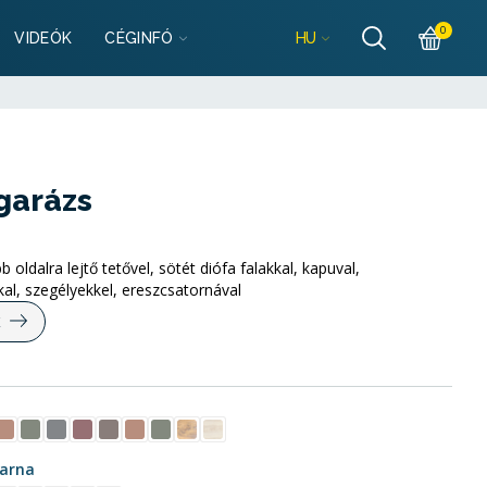
szletek
0
HU
VIDEÓK
CÉGINFÓ
lgarazsbolt.hu
szletek
lgarazsbolt.hu
garázs
ldalra lejtő tetővel, sötét diófa falakkal, kapuval,
al, szegélyekkel, ereszcsatornával
K
barna