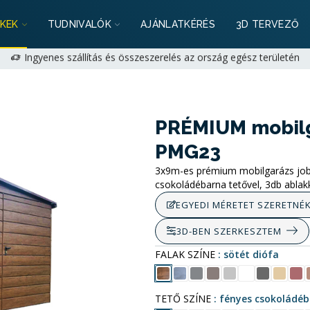
Ré
ancia: 2+1 év lehetőség magánszemélyeknek | 1+1 év cégeknek -
KEK
TUDNIVALÓK
AJÁNLATKÉRÉS
3D TERVEZŐ
egoldjuk!
+36 (70) 231 1028
munkanapokon 9:00-17:00 |
hello@mobi
Ingyenes szállítás és összeszerelés az ország egész területén
Ré
ancia: 2+1 év lehetőség magánszemélyeknek | 1+1 év cégeknek -
egoldjuk!
+36 (70) 231 1028
munkanapokon 9:00-17:00 |
hello@mobi
PRÉMIUM mobil
PMG23
3x9m-es prémium mobilgarázs jobb o
csokoládébarna tetővel, 3db ablakk
EGYEDI MÉRETET SZERETNÉ
3D-BEN SZERKESZTEM
FALAK SZÍNE
sötét diófa
TETŐ SZÍNE
fényes csokoládé