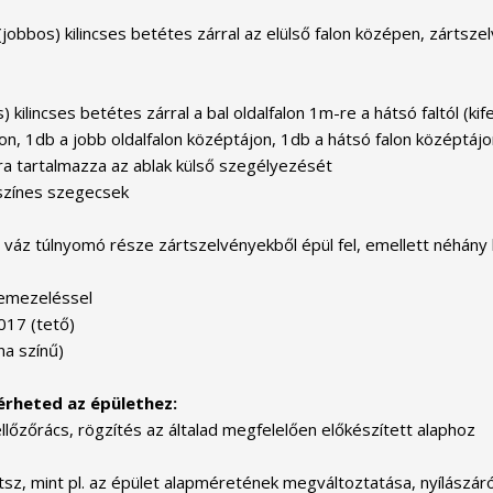
(jobbos) kilincses betétes zárral az elülső falon középen, zártsz
 kilincses betétes zárral a bal oldalfalon 1m-re a hátsó faltól (ki
n, 1db a jobb oldalfalon középtájon, 1db a hátsó falon középtájon)
ra tartalmazza az ablak külső szegélyezését
 színes szegecsek
z túlnyomó része zártszelvényekből épül fel, emellett néhány hely
lemezeléssel
017 (tető)
na színű)
érheted az épülethez:
llőzőrács, rögzítés az általad megfelelően előkészített alaphoz
z, mint pl. az épület alapméretének megváltoztatása, nyílászáró