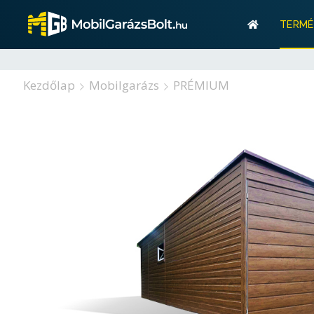
Gar
TERMÉ
Tárolás? M
Gar
Kezdőlap
Mobilgarázs
PRÉMIUM
Tárolás? M