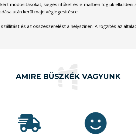
 kért módosításokat, kiegészítőket és e-mailben fogjuk elküldeni a
adása után kerül majd véglegesítésre.
zállítást és az összeszerelést a helyszínen. A rögzítés az általa
AMIRE BÜSZKÉK VAGYUNK
Vásárlóink 5-ből
4.9 pontra
Indulásunk óta
értékelték a
-nél is
10.000
munkánkat,
több
1000 db
közel
et
termék
eddig leadott