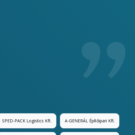
dolg
SPED-PACK Logistics Kft.
A-GENERÁL Építőipari Kft.