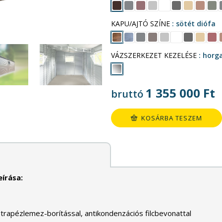
KAPU/AJTÓ SZÍNE
sötét diófa
VÁZSZERKEZET KEZELÉSE
horg
1 355 000
Ft
bruttó
KOSÁRBA TESZEM
írása:
 trapézlemez-borítással, antikondenzációs filcbevonattal