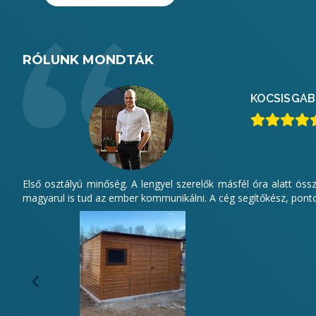
RÓLUNK MONDTÁK
KOCSIS
GÁB
Első osztályú minőség. A lengyel szerelők másfél óra alatt öss
magyarul is tud az ember kommunikálni. A cég segítőkész, pontos