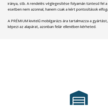
iránya, stb. A rendelés véglegesítése folyamán tüntesd fel a
esetben nem azonnal, hanem csak a kért pontosítások elfog
A PRÉMIUM kivitelű mobilgarázs ára tartalmazza a gyártást, s
képezi az alapárat, azonban felár ellenében kérheted.
A
MobilGarázsBolt.hu
óta
2015
már
szolgálja vásárlói