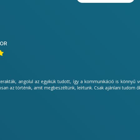
OR
zerakták, angolul az egyikük tudott, így a kommunikáció is könnyű vo
an az történik, amit megbeszéltünk, leírtunk. Csak ajánlani tudom ő