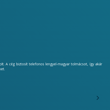
lt. A cég biztosít telefonos lengyel-magyar tolmácsot, így akár
ket.
Mi e