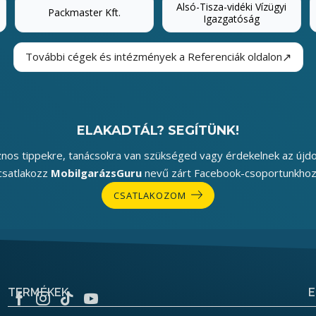
Alsó-Tisza-vidéki Vízügyi
Packmaster Kft.
Igazgatóság
↗
További cégek és intézmények a Referenciák oldalon
ELAKADTÁL? SEGÍTÜNK!
nos tippekre, tanácsokra van szükséged vagy érdekelnek az újd
csatlakozz
MobilgarázsGuru
nevű zárt Facebook-csoportunkhoz
CSATLAKOZOM
TERMÉKEK
E