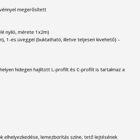
elvénnyel megerősített
felé nyíló, mérete 1x2m)
, 1-es üveggel (buktatható, illetve teljesen kivehető) –
en hidegen hajlított L-profilt és C-profilt is tartalmaz a
k elhelyezkedése, lemezborítás színe, tető lejtésének