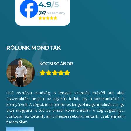
4.9
387
RÓLUNK MONDTÁK
KOCSIS
GÁBOR
Első osztályú minőség. A lengyel szerelők másfél óra alatt
Mi
összerakták, angolul az egyikük tudott, így a kommunikáció is
elé
könnyű volt. A cég biztosít telefonos lengyel-magyar tolmácsot, így
gar
akár magyarul is tud az ember kommunikálni. A cég segítőkész,
sza
pontosan az történik, amit megbeszéltünk, leírtunk. Csak ajánlani
Kös
tudom őket.