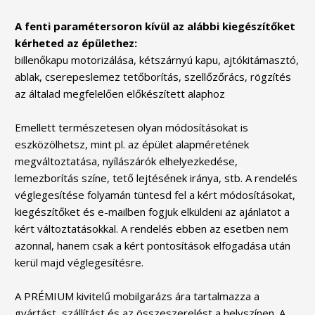
A fenti paramétersoron kívül az alábbi kiegészítőket
kérheted az épülethez:
billenőkapu motorizálása, kétszárnyú kapu, ajtókitámasztó,
ablak, cserepeslemez tetőborítás, szellőzőrács, rögzítés
az általad megfelelően előkészített alaphoz
Emellett természetesen olyan módosításokat is
eszközölhetsz, mint pl. az épület alapméretének
megváltoztatása, nyílászárók elhelyezkedése,
lemezborítás színe, tető lejtésének iránya, stb. A rendelés
véglegesítése folyamán tüntesd fel a kért módosításokat,
kiegészítőket és e-mailben fogjuk elküldeni az ajánlatot a
kért változtatásokkal. A rendelés ebben az esetben nem
azonnal, hanem csak a kért pontosítások elfogadása után
kerül majd véglegesítésre.
A PRÉMIUM kivitelű mobilgarázs ára tartalmazza a
gyártást, szállítást és az összeszerelést a helyszínen. A