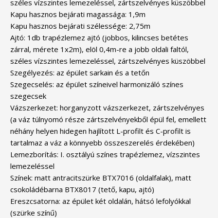
széles vízszintes lemezeléssel, zártszelvényes küszöbbel
Kapu hasznos bejárati magassága: 1,9m
Kapu hasznos bejárati szélessége: 2,75m
Ajtó: 1db trapézlemez ajtó (jobbos, kilincses betétes
zárral, mérete 1x2m), elöl 0,4m-re a jobb oldali faltól,
széles vízszintes lemezeléssel, zártszelvényes küszöbbel
Szegélyezés: az épület sarkain és a tetőn
Szegecselés: az épület színeivel harmonizáló színes
szegecsek
Vázszerkezet: horganyzott vázszerkezet, zártszelvényes
(a váz túlnyomó része zártszelvényekből épül fel, emellett
néhány helyen hidegen hajlított L-profilt és C-profilt is
tartalmaz a váz a könnyebb összeszerelés érdekében)
Lemezborítás: I. osztályú színes trapézlemez, vízszintes
lemezeléssel
Színek: matt antracitszürke BTX7016 (oldalfalak), matt
csokoládébarna BTX8017 (tető, kapu, ajtó)
Ereszcsatorna: az épület két oldalán, hátsó lefolyókkal
(szürke színű)