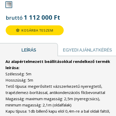
1 112 000
Ft
bruttó
KOSÁRBA TESZEM
LEÍRÁS
EGYEDI AJÁNLATKÉRÉS
Az alapértelmezett beállításokkal rendelkező termék
leírása:
Szélesség: 5m
Hosszúság: 5m
Tető típusa: megerősített vázszerkezetű nyeregtető,
trapézlemez-borítással, antikondenzációs filcbevonattal
Magasság: maximum magasság: 2,5m (nyeregcsúcs),
minimum magasság: 2,1m (oldalfalak)
Kapu típusa: 1db billenő kapu elöl 0,4m-re a bal oldali faltól,