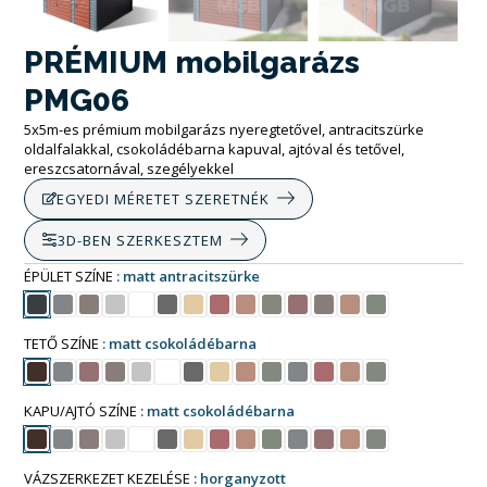
PRÉMIUM mobilgarázs
PMG06
5x5m-es prémium mobilgarázs nyeregtetővel, antracitszürke
oldalfalakkal, csokoládébarna kapuval, ajtóval és tetővel,
ereszcsatornával, szegélyekkel
EGYEDI MÉRETET SZERETNÉK
3D-BEN SZERKESZTEM
ÉPÜLET SZÍNE
matt antracitszürke
TETŐ SZÍNE
matt csokoládébarna
KAPU/AJTÓ SZÍNE
matt csokoládébarna
VÁZSZERKEZET KEZELÉSE
horganyzott