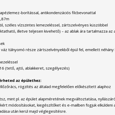
rapézlemez-borítással, antikondenzációs filcbevonattal
1,87m
elöl, széles vízszintes lemezeléssel, zártszelvényes küszöbbel
tható, illetve teljesen kivehető) – az ablak ára tartalmazza az a
sek
z túlnyomó része zártszelvényekből épül fel, emellett néhány hely
mezeléssel
16 (tető, ajtó, ablakkeret, szegélyezés)
érheted az épülethez:
llőzőrács, rögzítés az általad megfelelően előkészített alaphoz
z, mint pl. az épület alapméretének megváltoztatása, nyílászáró
 kért módosításokat, kiegészítőket és e-mailben fogjuk elküldeni a
adása után kerül majd véglegesítésre.