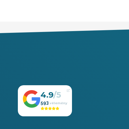
4.9
593