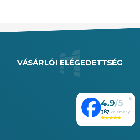
et
elégedettség
😊
jelent
VÁSÁRLÓI ELÉGEDETTSÉG
4.9
387