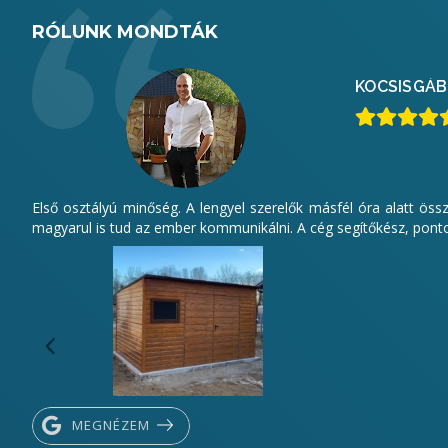
RÓLUNK MONDTÁK
KOCSIS
GÁB
Első osztályú minőség. A lengyel szerelők másfél óra alatt öss
magyarul is tud az ember kommunikálni. A cég segítőkész, pontos
MEGNÉZEM