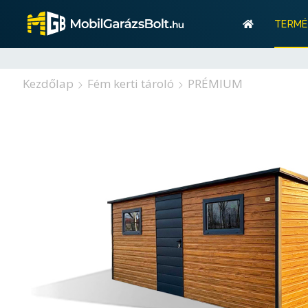
Gar
TERMÉ
Tárolás? M
Gar
Kezdőlap
Fém kerti tároló
PRÉMIUM
Tárolás? M