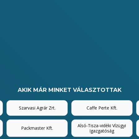
AKIK MÁR MINKET VÁLASZTOTTAK
Szarvasi Agrár Zrt.
Caffe Perte Kft.
Alsó-Tisza-vidéki Vízügyi
Packmaster Kft.
Igazgatóság