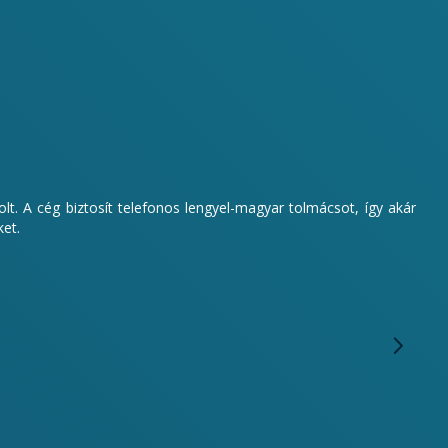
lt. A cég biztosít telefonos lengyel-magyar tolmácsot, így akár
ket.
Mi e
dolg