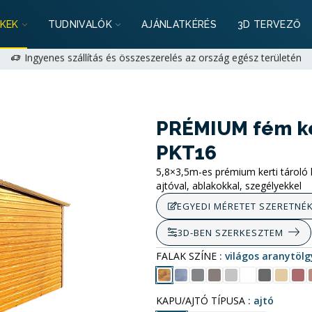
Ré
ancia: 2+1 év lehetőség magánszemélyeknek | 1+1 év cégeknek -
KEK
TUDNIVALÓK
AJÁNLATKÉRÉS
3D TERVEZŐ
egoldjuk!
+36 (70) 231 1028
munkanapokon 9:00-17:00 |
hello@mobi
Ingyenes szállítás és összeszerelés az ország egész területén
Ré
ancia: 2+1 év lehetőség magánszemélyeknek | 1+1 év cégeknek -
egoldjuk!
+36 (70) 231 1028
munkanapokon 9:00-17:00 |
hello@mobi
PRÉMIUM fém ker
PKT16
5,8×3,5m-es prémium kerti tároló há
ajtóval, ablakokkal, szegélyekkel
EGYEDI MÉRETET SZERETNÉ
3D-BEN SZERKESZTEM
FALAK SZÍNE
világos aranytölg
KAPU/AJTÓ TÍPUSA
ajtó