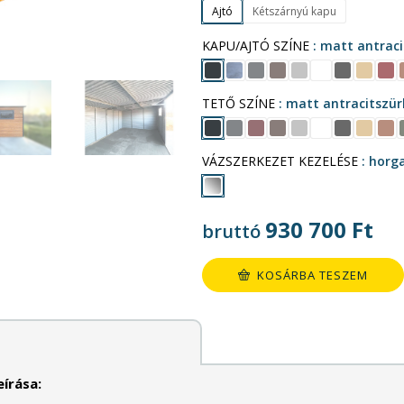
Ajtó
Kétszárnyú kapu
KAPU/AJTÓ SZÍNE
matt antraci
TETŐ SZÍNE
matt antracitszür
VÁZSZERKEZET KEZELÉSE
horg
930 700
Ft
bruttó
KOSÁRBA TESZEM
írása: