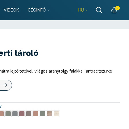
szletek
0
HU
VIDEÓK
CÉGINFÓ
lgarazsbolt.hu
szletek
lgarazsbolt.hu
ti tároló
tra lejtő tetővel, világos aranytölgy falakkal, antracitszürke
K
y