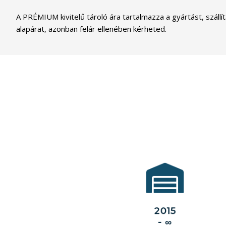
A PRÉMIUM kivitelű tároló ára tartalmazza a gyártást, szállí
alapárat, azonban felár ellenében kérheted.
A
MobilGarázsBolt.hu
óta
2015
már
szolgálja vásárlói
érdekeit minden
2015
igényt kielégítő
termékpalettájával.
- ∞