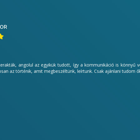
OR
zerakták, angolul az egyikük tudott, így a kommunikáció is könnyű vo
an az történik, amit megbeszéltünk, leírtunk. Csak ajánlani tudom ő