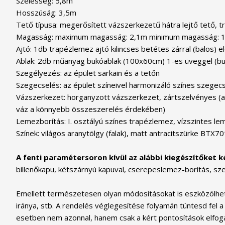
Szélesség: 5,8m
Hosszúság: 3,5m
Tető típusa: megerősített vázszerkezetű hátra lejtő tető, t
Magasság: maximum magasság: 2,1m minimum magasság: 
Ajtó: 1db trapézlemez ajtó kilincses betétes zárral (balos) 
Ablak: 2db műanyag bukóablak (100x60cm) 1-es üveggel (bukta
Szegélyezés: az épület sarkain és a tetőn
Szegecselés: az épület színeivel harmonizáló színes szegec
Vázszerkezet: horganyzott vázszerkezet, zártszelvényes (a vá
váz a könnyebb összeszerelés érdekében)
Lemezborítás: I. osztályú színes trapézlemez, vízszintes le
Színek: világos aranytölgy (falak), matt antracitszürke BTX70
A fenti paramétersoron kívül az alábbi kiegészítőket k
billenőkapu, kétszárnyú kapuval, cserepeslemez-borítás, sze
Emellett természetesen olyan módosításokat is eszközölhets
iránya, stb. A rendelés véglegesítése folyamán tüntesd fel a
esetben nem azonnal, hanem csak a kért pontosítások elfog