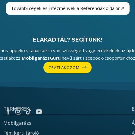
↗
További cégek és intézmények a Referenciák oldalon
ELAKADTÁL? SEGÍTÜNK!
nos tippekre, tanácsokra van szükséged vagy érdekelnek az újd
csatlakozz
MobilgarázsGuru
nevű zárt Facebook-csoportunkhoz
CSATLAKOZOM
TERMÉKEK
E
Mobilgarázs
Á
Fém kerti tároló
A