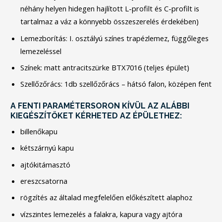
néhány helyen hidegen hajlított L-profilt és C-profilt is
tartalmaz a váz a könnyebb összeszerelés érdekében)
Lemezborítás: I. osztályú színes trapézlemez, függőleges
lemezeléssel
Színek: matt antracitszürke BTX7016 (teljes épület)
Szellőzőrács: 1db szellőzőrács – hátsó falon, középen fent
A FENTI PARAMÉTERSORON KÍVÜL AZ ALÁBBI
KIEGÉSZÍTŐKET KÉRHETED AZ ÉPÜLETHEZ:
billenőkapu
kétszárnyú kapu
ajtókitámasztó
ereszcsatorna
rögzítés az általad megfelelően előkészített alaphoz
vízszintes lemezelés a falakra, kapura vagy ajtóra