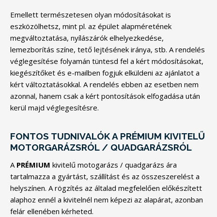
Emellett természetesen olyan módosításokat is
eszközölhetsz, mint pl. az épület alapméretének
megváltoztatása, nyílászárók elhelyezkedése,
lemezborítás színe, tető lejtésének iránya, stb. A rendelés
véglegesítése folyamán tüntesd fel a kért módosításokat,
kiegészítőket és e-mailben fogjuk elküldeni az ajánlatot a
kért változtatásokkal. A rendelés ebben az esetben nem
azonnal, hanem csak a kért pontosítások elfogadása után
kerül majd véglegesítésre.
FONTOS TUDNIVALÓK A PRÉMIUM KIVITELŰ
MOTORGARÁZSRÓL / QUADGARÁZSRÓL
A
PRÉMIUM
kivitelű motogarázs / quadgarázs ára
tartalmazza a gyártást, szállítást és az összeszerelést a
helyszínen. A rögzítés az általad megfelelően előkészített
alaphoz ennél a kivitelnél nem képezi az alapárat, azonban
felár ellenében kérheted.