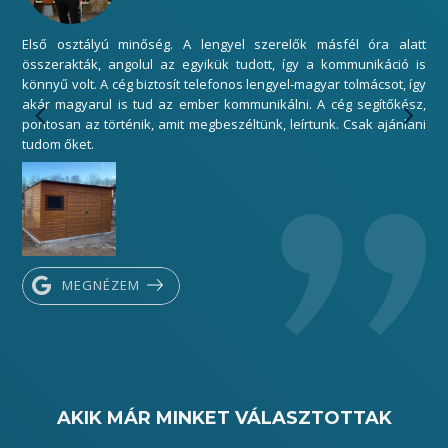
Első osztályú minőség. A lengyel szerelők másfél óra alatt
Mi
összerakták, angolul az egyikük tudott, így a kommunikáció is
elé
könnyű volt. A cég biztosít telefonos lengyel-magyar tolmácsot, így
gar
akár magyarul is tud az ember kommunikálni. A cég segítőkész,
sza
pontosan az történik, amit megbeszéltünk, leírtunk. Csak ajánlani
Kös
tudom őket.
MEGNÉZEM
AKIK MÁR MINKET VÁLASZTOTTAK