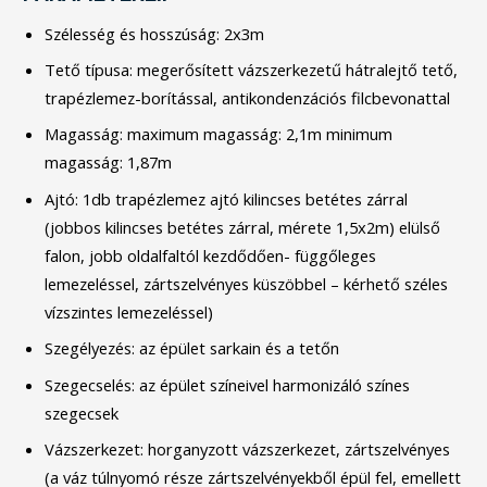
Szélesség és hosszúság: 2x3m
Tető típusa: megerősített vázszerkezetű hátralejtő tető,
trapézlemez-borítással, antikondenzációs filcbevonattal
Magasság: maximum magasság: 2,1m minimum
magasság: 1,87m
Ajtó: 1db trapézlemez ajtó kilincses betétes zárral
(jobbos kilincses betétes zárral, mérete 1,5x2m) elülső
falon, jobb oldalfaltól kezdődően- függőleges
lemezeléssel, zártszelvényes küszöbbel – kérhető széles
vízszintes lemezeléssel)
Szegélyezés: az épület sarkain és a tetőn
Szegecselés: az épület színeivel harmonizáló színes
szegecsek
Vázszerkezet: horganyzott vázszerkezet, zártszelvényes
(a váz túlnyomó része zártszelvényekből épül fel, emellett