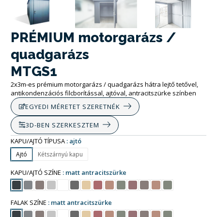
PRÉMIUM motorgarázs /
quadgarázs
MTGS1
2x3m-es prémium motorgarázs / quadgarázs hátra lejtő tetővel,
antikondenzációs filcborítással, ajtóval, antracitszürke színben
EGYEDI MÉRETET SZERETNÉK
3D-BEN SZERKESZTEM
KAPU/AJTÓ TÍPUSA
ajtó
Ajtó
Kétszárnyú kapu
KAPU/AJTÓ SZÍNE
matt antracitszürke
FALAK SZÍNE
matt antracitszürke