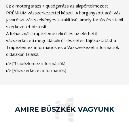
Ez a motorgarázs / quadgarázs az alapértelmezett
PRÉMIUM vázszerkezettel készül. A horganyzott acél váz
javarészt zártszelvényes kialakítású, amely tartós és stabil
szerkezetet biztosít.
A felhasznált trapézlemezekről és az elérhető
vázszerkezeti megoldásokról részletes tájékoztatást a
Trapézlemez-információk és a Vázszerkezet-információk
oldalakon találsz.
👉 [
Trapézlemez információk
]
👉 [
Vázszerkezet információk
]
AMIRE BÜSZKÉK VAGYUNK
Vásárlóink 5-ből
4.9 pontra