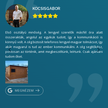
KOCSIS
GÁBOR
Első osztályú minőség. A lengyel szerelők másfél óra alatt
Mi
összerakták, angolul az egyikük tudott, így a kommunikáció is
elé
könnyű volt. A cég biztosít telefonos lengyel-magyar tolmácsot, így
gar
akár magyarul is tud az ember kommunikálni. A cég segítőkész,
sza
pontosan az történik, amit megbeszéltünk, leírtunk. Csak ajánlani
Kös
tudom őket.
MEGNÉZEM