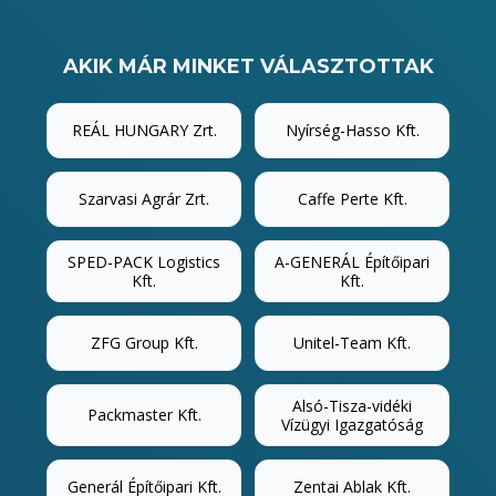
AKIK MÁR MINKET VÁLASZTOTTAK
REÁL HUNGARY Zrt.
Nyírség-Hasso Kft.
Szarvasi Agrár Zrt.
Caffe Perte Kft.
SPED-PACK Logistics
A-GENERÁL Építőipari
Kft.
Kft.
ZFG Group Kft.
Unitel-Team Kft.
Alsó-Tisza-vidéki
Packmaster Kft.
Vízügyi Igazgatóság
Generál Építőipari Kft.
Zentai Ablak Kft.