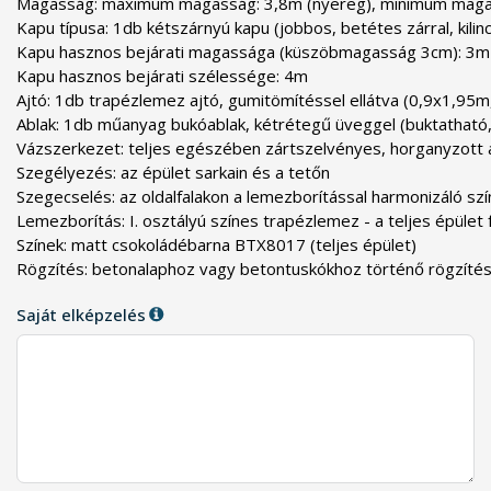
Magasság: maximum magasság: 3,8m (nyereg), minimum magassá
Kapu típusa: 1db kétszárnyú kapu (jobbos, betétes zárral, kilinc
Kapu hasznos bejárati magassága (küszöbmagasság 3cm): 3m

Kapu hasznos bejárati szélessége: 4m

Ajtó: 1db trapézlemez ajtó, gumitömítéssel ellátva (0,9x1,95m, j
Ablak: 1db műanyag bukóablak, kétrétegű üveggel (buktatható, 
Vázszerkezet: teljes egészében zártszelvényes, horganyzott a
Szegélyezés: az épület sarkain és a tetőn

Szegecselés: az oldalfalakon a lemezborítással harmonizáló sz
Lemezborítás: I. osztályú színes trapézlemez - a teljes épület
Színek: matt csokoládébarna BTX8017 (teljes épület)

Rögzítés: betonalaphoz vagy betontuskókhoz történő rögzítés
Saját elképzelés