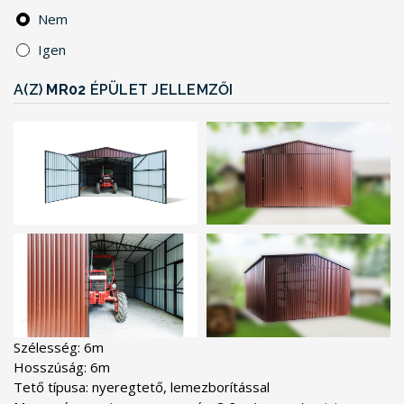
Nem
Igen
A(Z)
MR02
ÉPÜLET JELLEMZŐI
Szélesség: 6m

Hosszúság: 6m

Tető típusa: nyeregtető, lemezborítással
