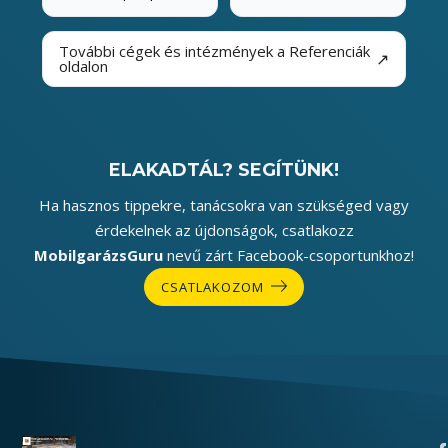
További cégek és intézmények a Referenciák
↗
oldalon
ELAKADTÁL? SEGÍTÜNK!
Ha hasznos tippekre, tanácsokra van szükséged vagy
érdekelnek az újdonságok, csatlakozz
MobilgarázsGuru
nevű zárt Facebook-csoportunkhoz!
CSATLAKOZOM