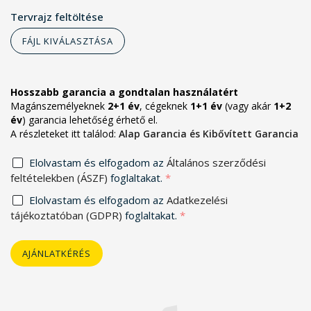
Tervrajz feltöltése
FÁJL KIVÁLASZTÁSA
Hosszabb garancia a gondtalan használatért
Magánszemélyeknek
2+1 év
, cégeknek
1+1 év
(vagy akár
1+2
év
) garancia lehetőség érhető el.
A részleteket itt találod:
Alap Garancia és Kibővített Garancia
Elolvastam és elfogadom az
Általános szerződési
feltételekben (ÁSZF)
foglaltakat.
*
Elolvastam és elfogadom az
Adatkezelési
tájékoztatóban (GDPR)
foglaltakat.
*
AJÁNLATKÉRÉS