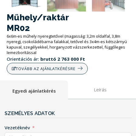
Műhely/raktár
MR02
6x6m-es műhely nyeregtetővel (magasság: 3,2m oldalfal, 3,8m
nyereg), csokoládébarna falakkal, tetővel és 3x4m-es kétszárnyú
kapuval, szegélyekkel, horganyzott vázszerkezettel, függőleges
lemezborítással
Orientációs ár:
bruttó
2 763 000
Ft
TOVÁBB AZ AJÁNLATKÉRÉSRE
Leírás
Egyedi ajánlatkérés
SZEMÉLYES ADATOK
Vezetéknév