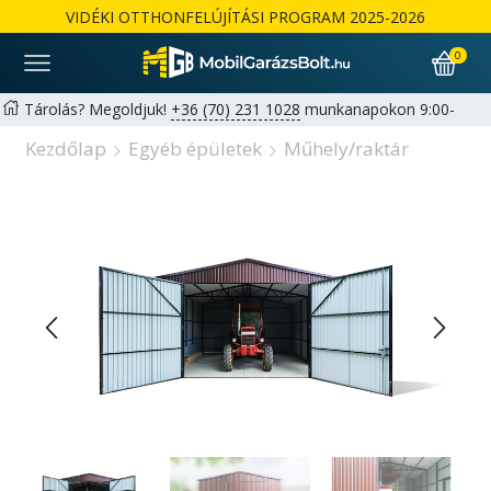
VIDÉKI OTTHONFELÚJÍTÁSI PROGRAM 2025-2026
0
Tárolás? Megoldjuk!
+36 (70) 231 1028
munkanapokon 9:00-
17:00 |
hello@mobilgarazsbolt.hu
Kezdőlap
Egyéb épületek
Műhely/raktár
Ingyenes szállítás és összeszerelés az ország egész területén
Garancia: 2+1 év lehetőség magánszemélyeknek | 1+1 év
cégeknek -
Részletek