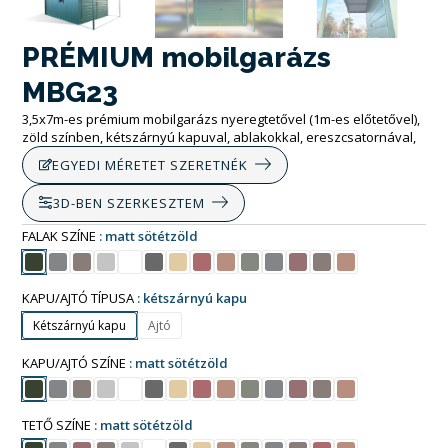
PRÉMIUM mobilgarázs
MBG23
3,5x7m-es prémium mobilgarázs nyeregtetővel (1m-es előtetővel),
zöld színben, kétszárnyú kapuval, ablakokkal, ereszcsatornával,
EGYEDI MÉRETET SZERETNÉK
3D-BEN SZERKESZTEM
FALAK SZÍNE
matt sötétzöld
KAPU/AJTÓ TÍPUSA
kétszárnyú kapu
Kétszárnyú kapu
Ajtó
KAPU/AJTÓ SZÍNE
matt sötétzöld
TETŐ SZÍNE
matt sötétzöld