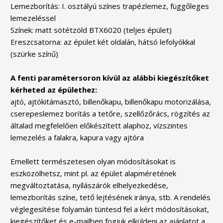
Lemezborítás: I. osztályú színes trapézlemez, függőleges
lemezeléssel
Színek: matt sötétzöld BTX6020 (teljes épület)
Ereszcsatorna: az épület két oldalán, hátsó lefolyókkal
(szürke színű)
A fenti paramétersoron kívül az alábbi kiegészítőket
kérheted az épülethez:
ajtó, ajtókitámasztó, billenőkapu, billenőkapu motorizálása,
cserepeslemez borítás a tetőre, szellőzőrács, rögzítés az
általad megfelelően előkészített alaphoz, vízszintes
lemezelés a falakra, kapura vagy ajtóra
Emellett természetesen olyan módosításokat is
eszközölhetsz, mint pl. az épület alapméretének
megváltoztatása, nyílászárók elhelyezkedése,
lemezborítás színe, tető lejtésének iránya, stb. A rendelés
véglegesítése folyamán tüntesd fel a kért módosításokat,
kiegészítőket és e-mailben fogjuk elküldeni az ajánlatot a