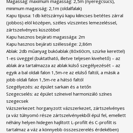
Magasság: maximum magasság: 2,5m (nyeregcsúcs),
minimum magasság: 2,1m (oldalfalak)
Kapu típusa: 1db kétszárnyú kapu kilincses betétes zárral
(jobbos) elöl középen, széles vízszintes lemezeléssel,
zártszelvényes küszöbbel
Kapu hasznos bejárati magassága: 2m
Kapu hasznos bejárati szélessége: 2,86m
Ablak: 2db műanyag bukóablak (80x60cm, szürke kerettel)
1-es üveggel (buktatható, illetve teljesen kivehető) – az
ablak ára tartalmazza az ablak külső szegélyezését – az
egyik a bal oldali falon 1,5m-re az elülső faltól, a másik a
jobb oldali falon 1,5m-re a hátsó faltól
Szegélyezés: az épület sarkain és a tetőn
Szegecselés: az épület színeivel harmonizáló színes
szegecsek
Vázszerkezet: horganyzott vázszerkezet, zártszelvényes
(a váz túlnyomó része zártszelvényekből épül fel, emellett
néhány helyen hidegen hajlított L-profilt és C-profilt is
tartalmaz a váz a könnyebb összeszerelés érdekében)