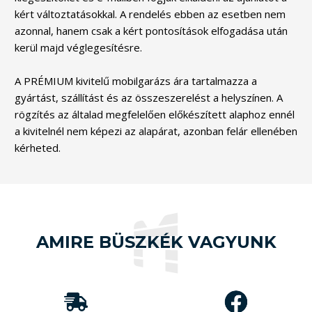
kért változtatásokkal. A rendelés ebben az esetben nem
azonnal, hanem csak a kért pontosítások elfogadása után
kerül majd véglegesítésre.
A PRÉMIUM kivitelű mobilgarázs ára tartalmazza a
gyártást, szállítást és az összeszerelést a helyszínen. A
rögzítés az általad megfelelően előkészített alaphoz ennél
a kivitelnél nem képezi az alapárat, azonban felár ellenében
kérheted.
AMIRE BÜSZKÉK VAGYUNK
Vásárlóink 5-ből
4.9 pontra
A
értékelték a
MobilGarázsBolt.hu
munkánkat,
óta
2015
már
1000 db
közel