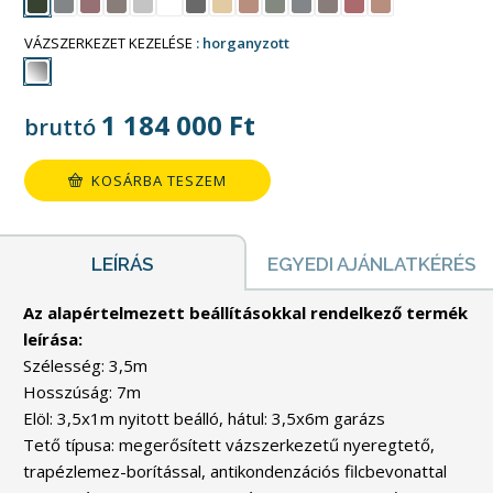
VÁZSZERKEZET KEZELÉSE
horganyzott
1 184 000
Ft
bruttó
KOSÁRBA TESZEM
LEÍRÁS
EGYEDI AJÁNLATKÉRÉS
Az alapértelmezett beállításokkal rendelkező termék
leírása:
Szélesség: 3,5m
Hosszúság: 7m
Elöl: 3,5x1m nyitott beálló, hátul: 3,5x6m garázs
Tető típusa: megerősített vázszerkezetű nyeregtető,
trapézlemez-borítással, antikondenzációs filcbevonattal