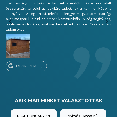
Első osztályú minőség. A lengyel szerelők másfél óra alatt
Mi
összerakták, angolul az egyikük tudott, így a kommunikáció is
elé
könnyű volt. A cég biztosít telefonos lengyel-magyar tolmácsot, így
gar
akár magyarul is tud az ember kommunikálni. A cég segítőkész,
sza
pontosan az történik, amit megbeszéltünk, leírtunk. Csak ajánlani
Kös
tudom őket.
MEGNÉZEM
AKIK MÁR MINKET VÁLASZTOTTAK
REÁL HUNGARY Zrt.
Nyírség-Hasso Kft.