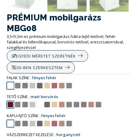
PRÉMIUM mobilgarázs
MBG08
3,5×5,5m-es prémium mobilgarázs hátra lejtő tetővel, fehér
falakkal és billenőkapuval, borvörös tetővel, ereszcsatornával,
szegélyezéssel
EGYEDI MÉRETET SZERETNÉK
3D-BEN SZERKESZTEM
FALAK SZÍNE
fényes fehér
TETŐ SZÍNE
matt borvörös
KAPU/AJTÓ SZÍNE
fényes fehér
VÁZSZERKEZET KEZELÉSE
horganyzott