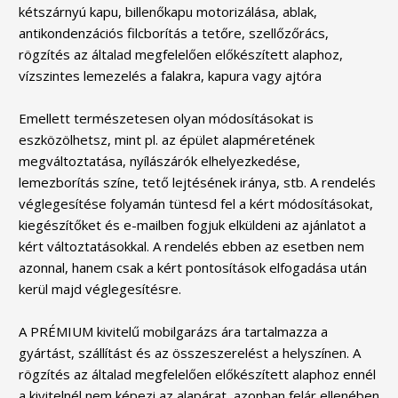
kétszárnyú kapu, billenőkapu motorizálása, ablak,
antikondenzációs filcborítás a tetőre, szellőzőrács,
rögzítés az általad megfelelően előkészített alaphoz,
vízszintes lemezelés a falakra, kapura vagy ajtóra
Emellett természetesen olyan módosításokat is
eszközölhetsz, mint pl. az épület alapméretének
megváltoztatása, nyílászárók elhelyezkedése,
lemezborítás színe, tető lejtésének iránya, stb. A rendelés
véglegesítése folyamán tüntesd fel a kért módosításokat,
kiegészítőket és e-mailben fogjuk elküldeni az ajánlatot a
kért változtatásokkal. A rendelés ebben az esetben nem
azonnal, hanem csak a kért pontosítások elfogadása után
kerül majd véglegesítésre.
A PRÉMIUM kivitelű mobilgarázs ára tartalmazza a
gyártást, szállítást és az összeszerelést a helyszínen. A
rögzítés az általad megfelelően előkészített alaphoz ennél
a kivitelnél nem képezi az alapárat, azonban felár ellenében