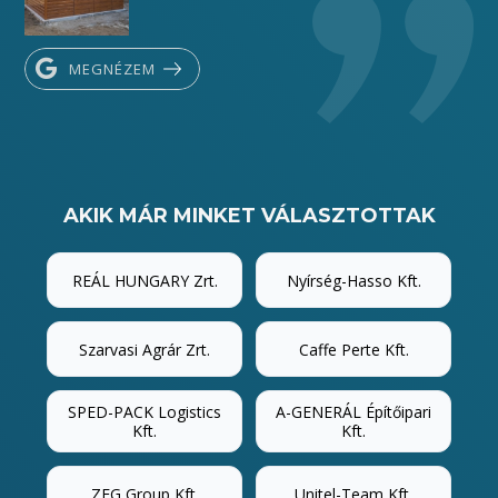
MEGNÉZEM
AKIK MÁR MINKET VÁLASZTOTTAK
REÁL HUNGARY Zrt.
Nyírség-Hasso Kft.
Szarvasi Agrár Zrt.
Caffe Perte Kft.
SPED-PACK Logistics
A-GENERÁL Építőipari
Kft.
Kft.
ZFG Group Kft.
Unitel-Team Kft.