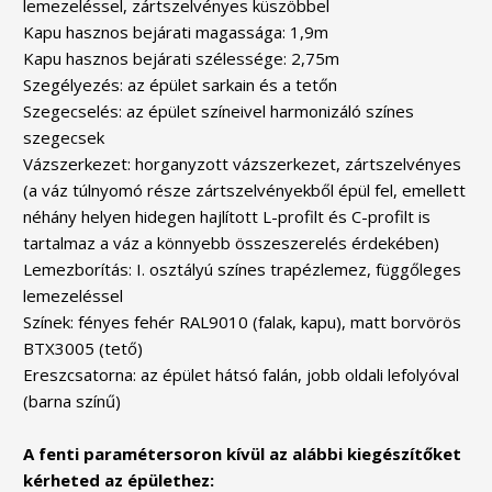
lemezeléssel, zártszelvényes küszöbbel
Kapu hasznos bejárati magassága: 1,9m
Kapu hasznos bejárati szélessége: 2,75m
Szegélyezés: az épület sarkain és a tetőn
Szegecselés: az épület színeivel harmonizáló színes
szegecsek
Vázszerkezet: horganyzott vázszerkezet, zártszelvényes
(a váz túlnyomó része zártszelvényekből épül fel, emellett
néhány helyen hidegen hajlított L-profilt és C-profilt is
tartalmaz a váz a könnyebb összeszerelés érdekében)
Lemezborítás: I. osztályú színes trapézlemez, függőleges
lemezeléssel
Színek: fényes fehér RAL9010 (falak, kapu), matt borvörös
BTX3005 (tető)
Ereszcsatorna: az épület hátsó falán, jobb oldali lefolyóval
(barna színű)
A fenti paramétersoron kívül az alábbi kiegészítőket
kérheted az épülethez: