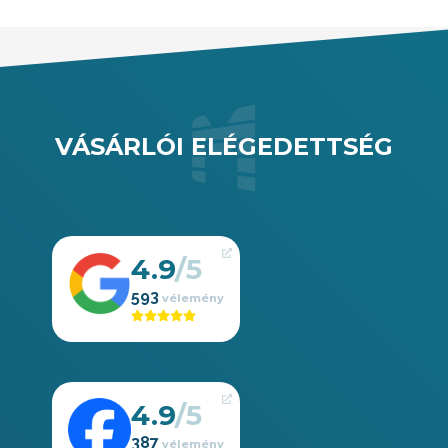
VÁSÁRLÓI ELÉGEDETTSÉG
4.9
593
4.9
387