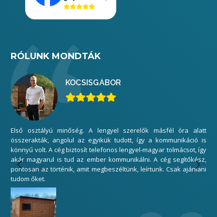
RÓLUNK MONDTÁK
KOCSIS
GÁBOR
Első osztályú minőség. A lengyel szerelők másfél óra alatt
Mi
összerakták, angolul az egyikük tudott, így a kommunikáció is
elé
könnyű volt. A cég biztosít telefonos lengyel-magyar tolmácsot, így
gar
akár magyarul is tud az ember kommunikálni. A cég segítőkész,
sza
pontosan az történik, amit megbeszéltünk, leírtunk. Csak ajánlani
Kös
tudom őket.