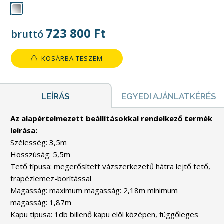
723 800
Ft
bruttó
KOSÁRBA TESZEM
LEÍRÁS
EGYEDI AJÁNLATKÉRÉS
Az alapértelmezett beállításokkal rendelkező termék
leírása:
Szélesség: 3,5m
Hosszúság: 5,5m
Tető típusa: megerősített vázszerkezetű hátra lejtő tető,
trapézlemez-borítással
Magasság: maximum magasság: 2,18m minimum
magasság: 1,87m
Kapu típusa: 1db billenő kapu elöl középen, függőleges