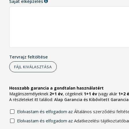
Saját elképzelés
Tervrajz feltöltése
FÁJL KIVÁLASZTÁSA
Hosszabb garancia a gondtalan használatért
Magánszemélyeknek
2+1 év
, cégeknek
1+1 év
(vagy akár
1+2 
A részleteket itt találod:
Alap Garancia és Kibővített Garancia
Elolvastam és elfogadom az
Általános szerződési feltét
Elolvastam és elfogadom az
Adatkezelési tájékoztatób