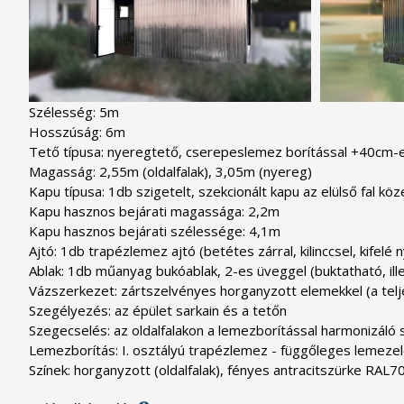
Szélesség: 5m

Hosszúság: 6m

Tető típusa: nyeregtető, cserepeslemez borítással +40cm-es
Magasság: 2,55m (oldalfalak), 3,05m (nyereg)

Kapu típusa: 1db szigetelt, szekcionált kapu az elülső fal köz
Kapu hasznos bejárati magassága: 2,2m

Kapu hasznos bejárati szélessége: 4,1m

Ajtó: 1db trapézlemez ajtó (betétes zárral, kilinccsel, kifelé
Ablak: 1db műanyag bukóablak, 2-es üveggel (buktatható, ille
Vázszerkezet: zártszelvényes horganyzott elemekkel (a telj
Szegélyezés: az épület sarkain és a tetőn

Szegecselés: az oldalfalakon a lemezborítással harmonizáló 
Lemezborítás: I. osztályú trapézlemez - függőleges lemezelés
Színek: horganyzott (oldalfalak), fényes antracitszürke RAL70