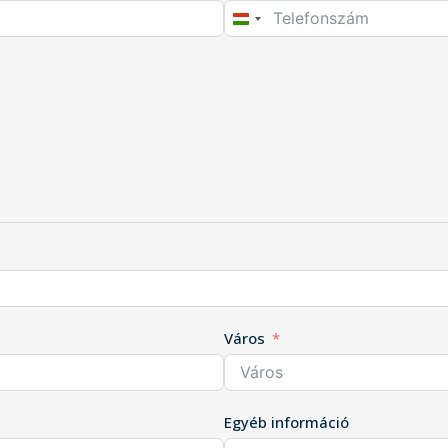
HUNGARY
+36
Város
Egyéb információ