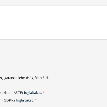
év
) garancia lehetőség érhető el.
elekben (ÁSZF)
foglaltakat.
*
an (GDPR)
foglaltakat.
*