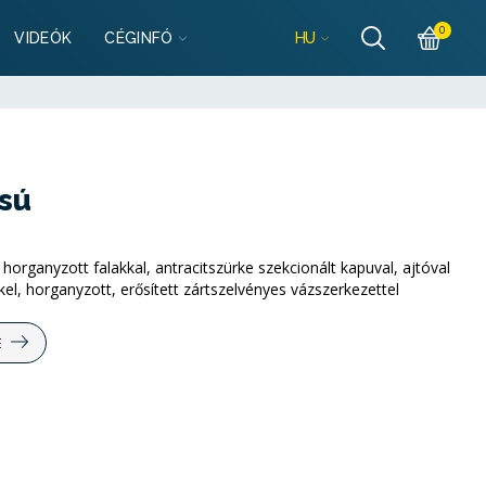
szletek
0
HU
VIDEÓK
CÉGINFÓ
lgarazsbolt.hu
szletek
lgarazsbolt.hu
ású
horganyzott falakkal, antracitszürke szekcionált kapuval, ajtóval
kel, horganyzott, erősített zártszelvényes vázszerkezettel
E