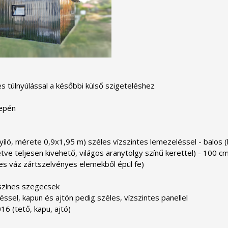
 túlnyúlással a későbbi külső szigeteléshez

epén

 nyíló, mérete 0,9x1,95 m) széles vízszintes lemezeléssel - balos (b
tve teljesen kivehető, világos aranytölgy színű kerettel) - 100 c
es váz zártszelvényes elemekből épül fe)

színes szegecsek

sel, kapun és ajtón pedig széles, vízszintes panellel

16 (tető, kapu, ajtó)