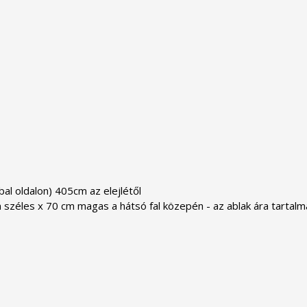
al oldalon) 405cm az elejlétől

m széles x 70 cm magas a hátsó fal közepén - az ablak ára tartal