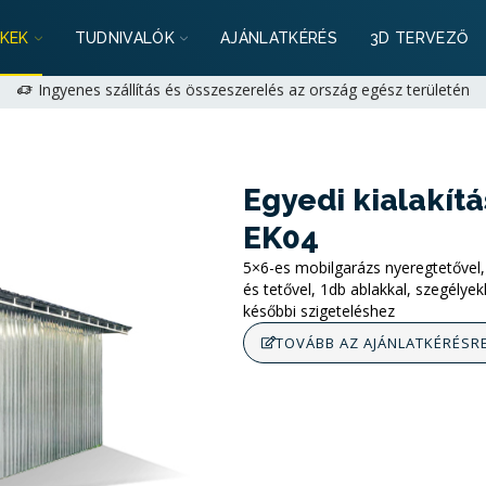
Ré
ancia: 2+1 év lehetőség magánszemélyeknek | 1+1 év cégeknek -
KEK
TUDNIVALÓK
AJÁNLATKÉRÉS
3D TERVEZŐ
egoldjuk!
+36 (70) 231 1028
munkanapokon 9:00-17:00 |
hello@mobi
Ingyenes szállítás és összeszerelés az ország egész területén
Ré
ancia: 2+1 év lehetőség magánszemélyeknek | 1+1 év cégeknek -
egoldjuk!
+36 (70) 231 1028
munkanapokon 9:00-17:00 |
hello@mobi
Egyedi kialakít
EK04
5×6-es mobilgarázs nyeregtetővel, 
és tetővel, 1db ablakkal, szegélyek
későbbi szigeteléshez
TOVÁBB AZ AJÁNLATKÉRÉSR