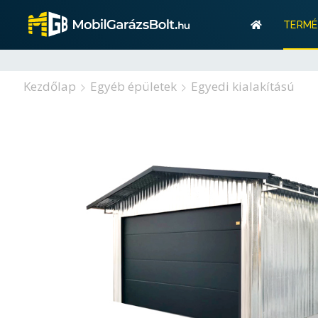
Gar
TERMÉ
Tárolás? M
Gar
Kezdőlap
Egyéb épületek
Egyedi kialakítású
Tárolás? M