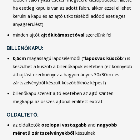
ha esetleg kapu is van az adott falon, akkor ezzel el lehet
kerülni a kapu és az ajtó ütközéséből adódó esetleges
anyagsérülést)
minden ajtót
ajtókitámasztóval
szerelünk fel
BILLENŐKAPU:
0,5cm
magasságú laposelemből (“
laposvas
küszöb
“) is
készülhet a küszöb a billenőkapuk esetében (ez könnyebb
áthajtást eredményez a hagyományos 30x30cm-es
zártszelvényből készült küszöbökhöz képest)
billenőkapu szerelt ajtó esetében az ajtó szintén
megkapja az összes ajtónál említett extrát
OLDALTETŐ:
az oldaltetők
oszlopai
vastagabb
and
nagyobb
méretű
zártszelvényekből
készülnek