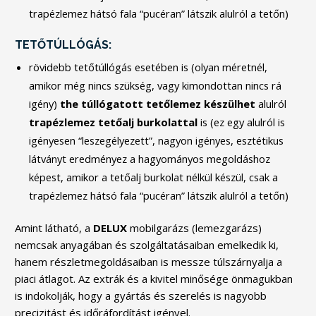
trapézlemez hátsó fala “pucéran” látszik alulról a tetőn)
TETŐTÚLLÓGÁS:
rövidebb tetőtúllógás esetében is (olyan méretnél,
amikor még nincs szükség, vagy kimondottan nincs rá
igény)
the
túllógatott
tetőlemez
készülhet
alulról
trapézlemez
tetőalj
burkolattal
is (ez egy alulról is
igényesen “leszegélyezett”, nagyon igényes, esztétikus
látványt eredményez a hagyományos megoldáshoz
képest, amikor a tetőalj burkolat nélkül készül, csak a
trapézlemez hátsó fala “pucéran” látszik alulról a tetőn)
Amint látható, a
DELUX
mobilgarázs (lemezgarázs)
nemcsak anyagában és szolgáltatásaiban emelkedik ki,
hanem részletmegoldásaiban is messze túlszárnyalja a
piaci átlagot. Az extrák és a kivitel minősége önmagukban
is indokolják, hogy a gyártás és szerelés is nagyobb
precizitást és időráfordítást igényel.