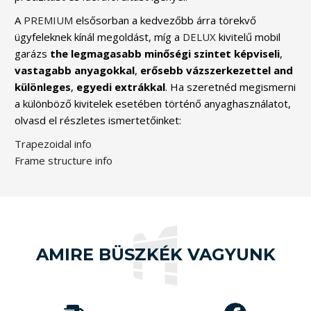
A
PREMIUM
elsősorban a kedvezőbb árra törekvő
ügyfeleknek kínál megoldást, míg a
DELUX
kivitelű mobil
garázs
the
legmagasabb
minőségi
szintet
képviseli
,
vastagabb
anyagokkal
,
erősebb
vázszerkezettel
and
különleges
,
egyedi
extrákkal
. Ha szeretnéd megismerni
a különböző kivitelek esetében történő anyaghasználatot,
olvasd el részletes ismertetőinket:
Trapezoidal info
Frame structure info
AMIRE BÜSZKÉK VAGYUNK
Our
customers
have rated
our work 4.9
MobilGarázsBolt.hu
out of 5,