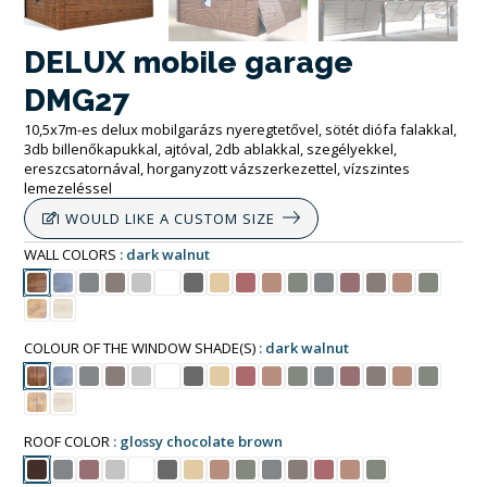
DELUX mobile garage
DMG27
10,5x7m-es delux mobilgarázs nyeregtetővel, sötét diófa falakkal,
3db billenőkapukkal, ajtóval, 2db ablakkal, szegélyekkel,
ereszcsatornával, horganyzott vázszerkezettel, vízszintes
lemezeléssel
I WOULD LIKE A CUSTOM SIZE
WALL COLORS
dark walnut
COLOUR OF THE WINDOW SHADE(S)
dark walnut
ROOF COLOR
glossy chocolate brown