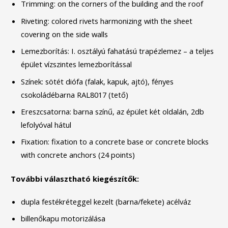
Trimming: on the corners of the building and the roof
Riveting: colored rivets harmonizing with the sheet
covering on the side walls
Lemezborítás: I. osztályú fahatású trapézlemez – a teljes
épület vízszintes lemezborítással
Színek: sötét diófa (falak, kapuk, ajtó), fényes
csokoládébarna RAL8017 (tető)
Ereszcsatorna: barna színű, az épület két oldalán, 2db
lefolyóval hátul
Fixation: fixation to a concrete base or concrete blocks
with concrete anchors (24 points)
További választható kiegészítők:
dupla festékréteggel kezelt (barna/fekete) acélváz
billenőkapu motorizálása