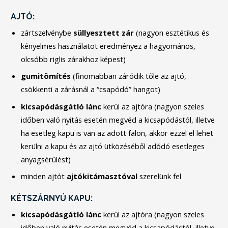
AJTÓ:
zártszelvénybe
süllyesztett
zár
(nagyon esztétikus és
kényelmes használatot eredményez a hagyomános,
olcsóbb riglis zárakhoz képest)
gumitömítés
(finomabban záródik tőle az ajtó,
csökkenti a zárásnál a “csapódó” hangot)
kicsapódásgátló
lánc
kerül az ajtóra (nagyon szeles
időben való nyitás esetén megvéd a kicsapódástól, illetve
ha esetleg kapu is van az adott falon, akkor ezzel el lehet
kerülni a kapu és az ajtó ütközéséből adódó esetleges
anyagsérülést)
minden ajtót
ajtókitámasztóval
szerelünk fel
KÉTSZÁRNYÚ KAPU:
kicsapódásgátló
lánc
kerül az ajtóra (nagyon szeles
időben való nyitás esetén megvéd a kicsapódástól, illetve