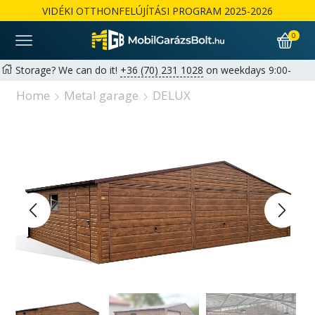
VIDÉKI OTTHONFELÚJÍTÁSI PROGRAM 2025-2026
0
Storage? We can do it!
+36 (70) 231 1028
on weekdays 9:00-
17:00 |
hello@mobilgarazsbolt.hu
Home
Metal garage
DELUX
Free delivery and assembly across the country
Warranty: 2+1 years available for private customers | 1+1 years
for businesses
Részletek