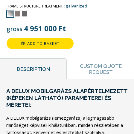
FRAME STRUCTURE TREATMENT
galvanized
4 951 000
Ft
gross
ADD TO BASKET
CUSTOM QUOTE
DESCRIPTION
REQUEST
A DELUX MOBILGARÁZS ALAPÉRTELMEZETT
(KÉPEKEN LÁTHATÓ) PARAMÉTEREI ÉS
MÉRETEI:
A DELUX mobilgarázs (lemezgarázs) a legmagasabb
minőséget képviseli kínálatunkban, minden részletében a
tartósságot, kényelmet és esztétikát szolgálva.