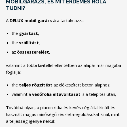
MOBILGARÁZS, ÉS MIT ÉRDEMES RÓLA
TUDNI?
A
DELUX mobil garázs
ára tartalmazza:
the
gyártást
,
the
szállítást
,
az
összeszerelést
,
valamint a többi kivitellel ellentétben az alapár már magába
foglalja:
the
teljes rögzítést
az előkészített beton alaphoz,
valamint a
védőfólia eltávolítását
is a telepítés után,
Továbbá olyan, a piacon ritka és kevés cég által kínált és
használt magas minőségű részletmegoldásokat kínál, mint
a teljesség igénye nélkül: