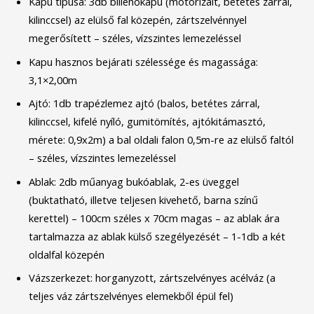
Kapu típusa: 3db billenőkapu (motorizált, betétes zárral,
kilinccsel) az elülső fal közepén, zártszelvénnyel
megerősített – széles, vízszintes lemezeléssel
Kapu hasznos bejárati szélessége és magassága:
3,1×2,00m
Ajtó: 1db trapézlemez ajtó (balos, betétes zárral,
kilinccsel, kifelé nyíló, gumitömítés, ajtókitámasztó,
mérete: 0,9x2m) a bal oldali falon 0,5m-re az elülső faltól
– széles, vízszintes lemezeléssel
Ablak: 2db műanyag bukóablak, 2-es üveggel
(buktatható, illetve teljesen kivehető, barna színű
kerettel) – 100cm széles x 70cm magas – az ablak ára
tartalmazza az ablak külső szegélyezését – 1-1db a két
oldalfal közepén
Vázszerkezet: horganyzott, zártszelvényes acélváz (a
teljes váz zártszelvényes elemekből épül fel)