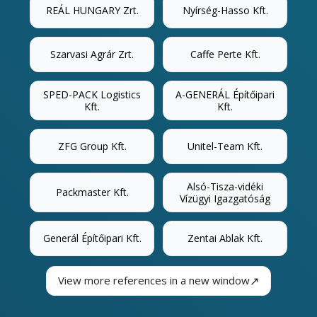
REÁL HUNGARY Zrt.
Nyírség-Hasso Kft.
Szarvasi Agrár Zrt.
Caffe Perte Kft.
SPED-PACK Logistics
A-GENERÁL Építőipari
Kft.
Kft.
ZFG Group Kft.
Unitel-Team Kft.
Alsó-Tisza-vidéki
Packmaster Kft.
Vízügyi Igazgatóság
Generál Építőipari Kft.
Zentai Ablak Kft.
↗
View more references in a new window