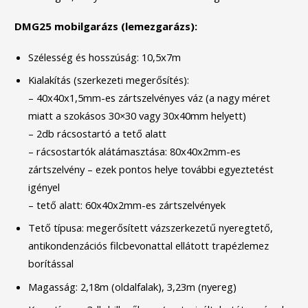
DMG25 mobilgarázs (lemezgarázs):
Szélesség és hosszúság: 10,5x7m
Kialakítás (szerkezeti megerősítés):
– 40x40x1,5mm-es zártszelvényes váz (a nagy méret
miatt a szokásos 30×30 vagy 30x40mm helyett)
– 2db rácsostartó a tető alatt
– rácsostartók alátámasztása: 80x40x2mm-es
zártszelvény – ezek pontos helye további egyeztetést
igényel
– tető alatt: 60x40x2mm-es zártszelvények
Tető típusa: megerősített vázszerkezetű nyeregtető,
antikondenzációs filcbevonattal ellátott trapézlemez
borítással
Magasság: 2,18m (oldalfalak), 3,23m (nyereg)