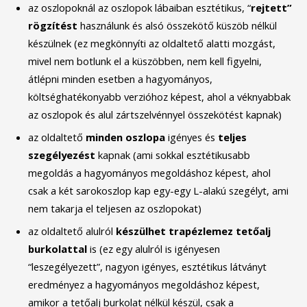
az oszlopoknál az oszlopok lábaiban esztétikus, “
rejtett”
rögzítést
használunk és alsó összekötő küszöb nélkül
készülnek (ez megkönnyíti az oldaltető alatti mozgást,
mivel nem botlunk el a küszöbben, nem kell figyelni,
átlépni minden esetben a hagyományos,
költséghatékonyabb verzióhoz képest, ahol a véknyabbak
az oszlopok és alul zártszelvénnyel összekötést kapnak)
az oldaltető
minden
oszlopa
igényes és
teljes
szegélyezést
kapnak (ami sokkal esztétikusabb
megoldás a hagyományos megoldáshoz képest, ahol
csak a két sarokoszlop kap egy-egy L-alakú szegélyt, ami
nem takarja el teljesen az oszlopokat)
az oldaltető alulról
készülhet
trapézlemez
tetőalj
burkolattal
is (ez egy alulról is igényesen
“leszegélyezett”, nagyon igényes, esztétikus látványt
eredményez a hagyományos megoldáshoz képest,
amikor a tetőalj burkolat nélkül készül, csak a