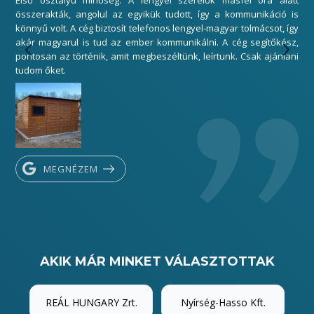
Mi
összerakták, angolul az egyikük tudott, így a kommunikáció is
elé
könnyű volt. A cég biztosít telefonos lengyel-magyar tolmácsot, így
gar
akár magyarul is tud az ember kommunikálni. A cég segítőkész,
sza
pontosan az történik, amit megbeszéltünk, leírtunk. Csak ajánlani
Kös
tudom őket.
MEGNÉZEM
AKIK MÁR MINKET VÁLASZTOTTAK
REÁL HUNGARY Zrt.
Nyírség-Hasso Kft.