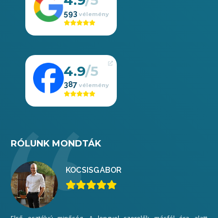
593
4.9
387
RÓLUNK MONDTÁK
KOCSIS
GÁBOR
Első osztályú minőség. A lengyel szerelők másfél óra alatt