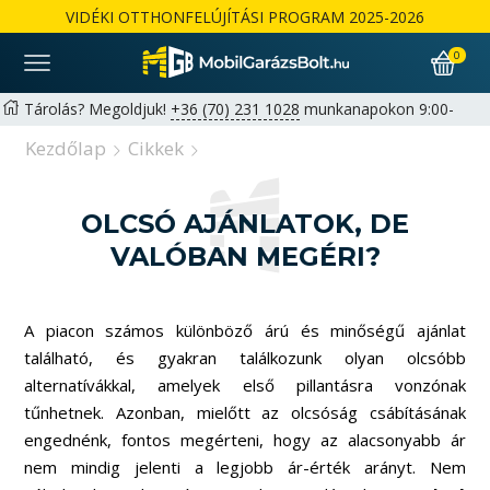
VIDÉKI OTTHONFELÚJÍTÁSI PROGRAM 2025-2026
0
Tárolás? Megoldjuk!
+36 (70) 231 1028
munkanapokon 9:00-
17:00 |
hello@mobilgarazsbolt.hu
Kezdőlap
Cikkek
Ingyenes szállítás és összeszerelés az ország egész területén
Garancia: 2+1 év lehetőség magánszemélyeknek | 1+1 év
OLCSÓ AJÁNLATOK, DE
cégeknek -
Részletek
VALÓBAN MEGÉRI?
A piacon számos különböző árú és minőségű ajánlat
található, és gyakran találkozunk olyan olcsóbb
alternatívákkal, amelyek első pillantásra vonzónak
tűnhetnek. Azonban, mielőtt az olcsóság csábításának
engednénk, fontos megérteni, hogy az alacsonyabb ár
nem mindig jelenti a legjobb ár-érték arányt. Nem