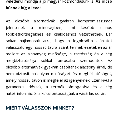
véletlenül mondja a jó magyar közmondásunk is:
Az olcsó
húsnak híg a leve!
Az olcsóbb alternatívák gyakran kompromisszumot
jelentenek a minőségben, ami később sajnos
többletköltségekhez és csalódáshoz vezethetnek. Bár
sokan hajlamosak arra, hogy a legolcsóbb ajánlatot
válasszák, egy hosszú távra szánt termék esetében az ár
mellett az alapanyag minősége, a tartósság és a cég
megbízhatósága sokkal fontosabb szempontok. Az
olcsóbb alternatívák gyakran csábítanak alacsony árral, de
nem biztosítanak olyan minőséget és megbízhatóságot,
amely hosszú távon is megfelel az igényeknek. Ezen kívül a
garanciális időszak, a termék támogatása és a cég
háttérinformációi is kulcsfontosságúak a vásárlás során.
MIÉRT VÁLASSZON MINKET?