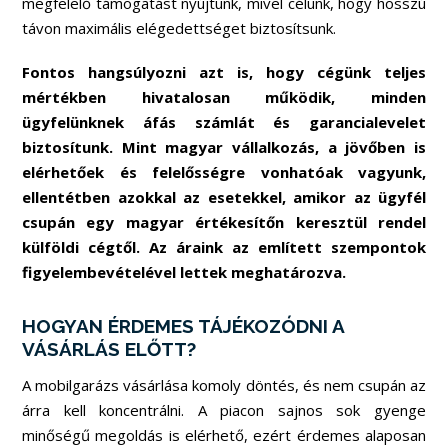
megfelelő támogatást nyújtunk, mivel célunk, hogy hosszú
távon maximális elégedettséget biztosítsunk.
Fontos hangsúlyozni azt is, hogy cégünk teljes
mértékben hivatalosan működik, minden
ügyfelünknek áfás számlát és garancialevelet
biztosítunk. Mint magyar vállalkozás, a jövőben is
elérhetőek és felelősségre vonhatóak vagyunk,
ellentétben azokkal az esetekkel, amikor az ügyfél
csupán egy magyar értékesítőn keresztül rendel
külföldi cégtől. Az áraink az említett szempontok
figyelembevételével lettek meghatározva.
HOGYAN ÉRDEMES TÁJÉKOZÓDNI A
VÁSÁRLÁS ELŐTT?
A mobilgarázs vásárlása komoly döntés, és nem csupán az
árra kell koncentrálni. A piacon sajnos sok gyenge
minőségű megoldás is elérhető, ezért érdemes alaposan